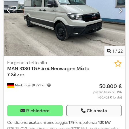
1
/
22
Furgone a tetto alto
MAN
3.180 TGE 4x4 Neuwagen Mixto
7 Sitzer
50.800 €
Merklingen
771 km
prezzo fisso più IVA
(60.452 € lordo)
Richiedere
Chiamata
Condizione:
usata
, chilometraggio:
179 km
, potenza:
130 kW
(176,75 CV)
, prima immatricolazione:
07/2026
, tipo di carburante: