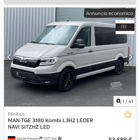
Annuncio economico
1
/
41
Minibus
MAN
TGE 3.180 Kombi L3H2 LEDER
NAVI SITZHZ LED
53.689 €
Sangerhausen
1.071 km