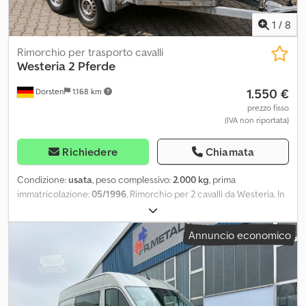
1
/
8
Rimorchio per trasporto cavalli
Westeria
2 Pferde
1.550 €
Dorsten
1.168 km
prezzo fisso
(IVA non riportata)
Richiedere
Chiamata
Condizione:
usata
, peso complessivo:
2.000 kg
, prima
immatricolazione:
05/1996
, Rimorchio per 2 cavalli da Westeria. In
vendita solo per l'esportazione, a causa di danni al pavimento.
Visibile tutti i giorni dalle 8.00 alle 18.00 o su appuntamento.
Annuncio economico
Abbiamo sempre circa 25 rimorchi usati, oltre a cavalli da tempo
libero e da guida in vendita. Dsdpfx Acjmnlp Nscowa Posizione: Im
Erlenkamp 15