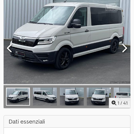
1
/
41
Dati essenziali