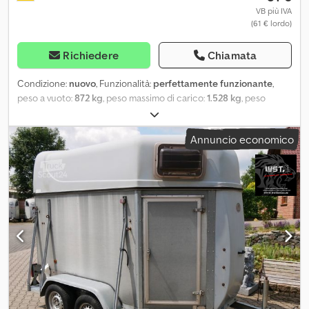
VB più IVA
(61 € lordo)
Richiedere
Chiamata
Condizione:
nuovo
, Funzionalità:
perfettamente funzionante
,
peso a vuoto:
872 kg
, peso massimo di carico:
1.528 kg
, peso
complessivo:
2.400 kg
, configurazione degli assi:
2 assi
, lunghezza
spazio di carico:
3.265 mm
, larghezza vano di carico:
1.650 mm
,
Annuncio economico
altezza vano di carico:
2.300 mm
, dimensione degli pneumatici:
185/70R13
, colore:
argento
, Anno di produzione:
2022
, rimorchio a
noleggio Dsdpfx Ajtk H Rhoccjwa Noleggia un rimorchio per
cavalli Böckmann Comfort Esprit! Dimensioni interne: 3265 x 1650
x 2300 mm L.P.A. Peso lordo del veicolo: 2,4 t 2 cavalli + selleria
Ammortizzatori delle ruote Cappuccio in poliestere/fiocco in
poliestere argento metallizzato Piastra di protezione in plastica
Gomma sullo sportello di carico (fascia di gradino integrata) 1
giorno = 60€ 2 giorni = 55€ al giorno 3 giorni = 50€ al giorno 4
giorni = 45€ al giorno I prezzi sono comprensivi di IVA.