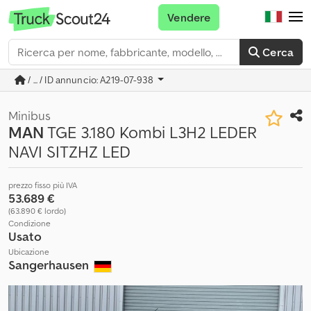
Vendere
Cerca
/ ... / ID annuncio: A219-07-938
Minibus
MAN
TGE 3.180 Kombi L3H2 LEDER
NAVI SITZHZ LED
prezzo fisso più IVA
53.689 €
(63.890 € lordo)
Condizione
Usato
Ubicazione
Sangerhausen