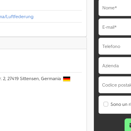
Nome*
lima/Luftfederung
E-mail*
Telefono
Azienda
r. 2, 27419 Sittensen, Germania
Codice postale
Sono un r