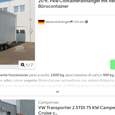
20 ft. Pkw Containeranhänger mit ne
el rimorchio SDAH: 18.000 kg Carico del rimorchio: 55.000 kg Peso totale d
Bürocontainer
4.000 kg Crjdpfxovk Un So Aknjf Salvo errori
Westoverledingen
1.314 km
1
/
7
ente funzionante
, peso a vuoto:
2.600 kg
, peso massimo di carico:
900 kg
ne:
altro
, colore:
argento
, Rimorchio per autovetture con sistemi di blocco 
12, asse doppia, massa totale consentita di 3500 kg, peso a vuoto di circa 
nof Incluso: documentazione per l’omologazione, omologazione possibile pe
 Nuovo container ufficio da 20 piedi (Containex), colore esterno: bianco pu
minerale da 60 mm, isolamento del tetto in lana minerale da 100 mm, isolame
Campervan
VW
Transporter 2.5TDI 75 KW Campe
 1 convezzionatore da 2 kW, 2 faretti da esterno da 43 W a LED. Peso total
Cruise c...