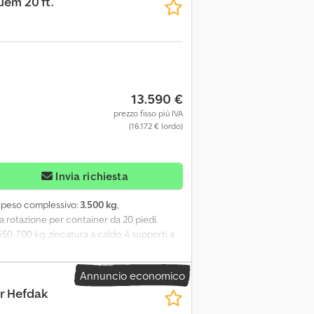
uem 20 ft.
el treno: 68.000 kg Peso a vuoto del
13.590 €
prezzo fisso più IVA
(16.172 € lordo)
Invia richiesta
, peso complessivo:
3.500 kg
,
a rotazione per container da 20 piedi.
650-700 kg, zincatura a caldo, 4 supporti a
r 100 km/h! Possibilità di aggiungere una
ro RAL-9010, predisposizione per carrelli
Annuncio economico
nto del pavimento in lana minerale da 100
r Hefdak
e rimorchio + container: 2600 kg. È ancora