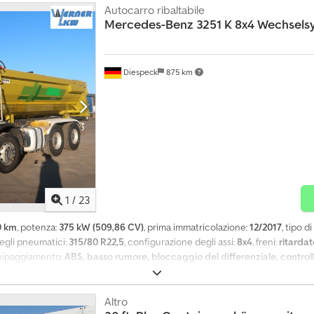
Autocarro ribaltabile
Mercedes-Benz
3251 K 8x4 Wechsels
Diespeck
875 km
1
/
23
0 km
, potenza:
375 kW (509,86 CV)
, prima immatricolazione:
12/2017
, tipo d
egli pneumatici:
315/80 R22,5
, configurazione degli assi:
8x4
, freni:
ritarda
quipaggiamento:
ABS, basso rumore, bloccaggio del differenziale, controllo
imorchio, riscaldatore autonomo, ritardatore
, Serbatoio urea (AdBlue) Cilin
tema di navigazione Euro 6C Carico utile 17.500 kg Climatizzatore automatico
lla sella Protezione antincastro pieghevole Visiera parasole Luci di segnalaz
Altro