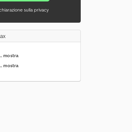
chiarazione sulla privacy
Fax
.. mostra
.. mostra