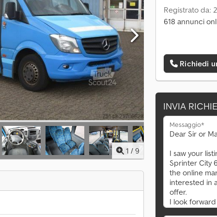
Registrato da: 
618 annunci onl
Richiedi 
INVIA RICHI
Messaggio*
1
/
9