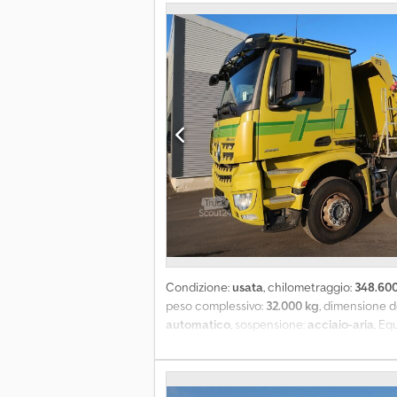
Condizione:
usata
, chilometraggio:
348.60
peso complessivo:
32.000 kg
, dimensione d
automatico
, sospensione:
acciaio-aria
, E
crociera, fari aggiuntivi, gancio traino r
Impianto idraulico (presa di forza) EBS Sis
Portellone posteriore e oscillante piastra de