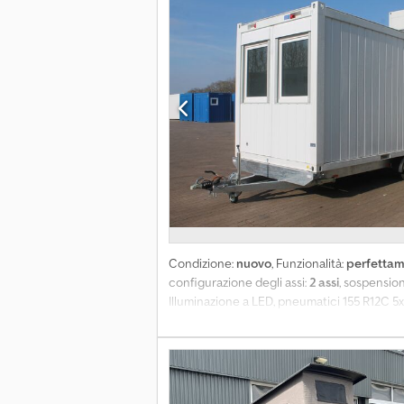
funzionamento del rimorchio Pesi: Carico d
trattore: 11.990 kg Peso totale del treno: 6
Condizione:
nuovo
, Funzionalità:
perfettam
configurazione degli assi:
2 assi
, sospensio
Illuminazione a LED, pneumatici 155 R12C 5x1
manovella, portatarga. Credpfx Aji Ha Eyok
piattaforma in legno a un costo aggiuntivo!
elevatori, isolamento delle pareti in lana 
mm, altezza interna del container: 2540 mm,
possibile caricare fino a 900 kg!