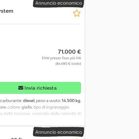
Annuncio economico
ystem
71.000 €
EXW prezzo fisso più IVA
(84.490 € lordo)
Invia richiesta
i carburante:
diesel
, peso a vuoto:
14.500 kg
,
tore
, colore:
giallo
, tipo di ingranaggio:
 della trazione, controllo della velocità di
drata 12.809 cc Gancio di traino anni '50
 Trogolo tondo in acciaio Dautel idr.
Annuncio economico
ione Aria + elettricità per il