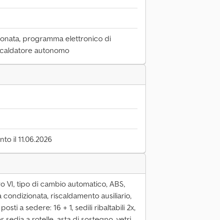
ionata, programma elettronico di
riscaldatore autonomo
to il 11.06.2026
o VI, tipo di cambio automatico, ABS,
a condizionata, riscaldamento ausiliario,
posti a sedere: 16 + 1, sedili ribaltabili 2x,
sedia a rotelle, asta di sostegno, vetri