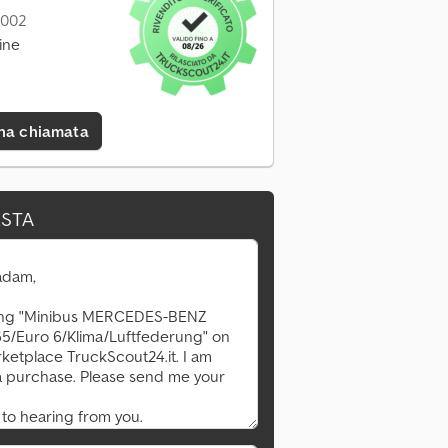
2002
ine
una chiamata
ESTA