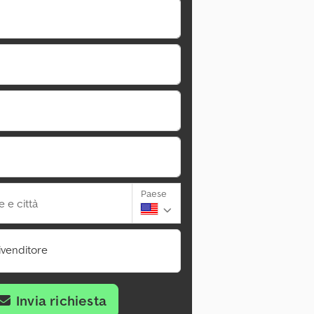
Paese
 e città
ivenditore
Invia richiesta