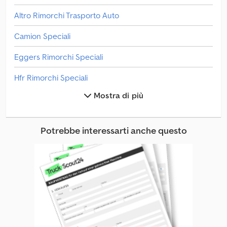
venditore non è responsabile di eventuali errori o
Altro Rimorchi Trasporto Auto
dell'obsolescenza dell'annuncio.
Camion Speciali
Eggers Rimorchi Speciali
Hfr Rimorchi Speciali
Mostra di più
Hrd Rimorchi Speciali
Multitrailer Rimorchi Speciali
Potrebbe interessarti anche questo
Rimorchi Con Cestello
Rimorchi Con Pianale E Telone
Rimorchi Di Vendita
Rimorchi Per Cavalli
Rimorchi Per Container Intercambiabili