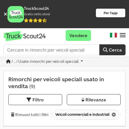
TruckScout24
Per l'app
Gratis nello store
Vendere
Cerca
/ ... / Usate rimorchi per veicoli speciali
Rimorchi per veicoli speciali usato in
vendita
(9)
Filtro
Rilevanza
Veicoli commerciali e industriali
Ri
Rimuovi tutti i filtri