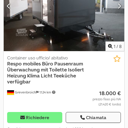
lucido
1
/
8
Container uso ufficio/ abitativo
Respo
mobiles Büro Pausenraum
Überwachung mit Toilette Isoliert
Heizung Klima Licht Teeküche
verfügbar
18.000 €
Grevenbroich
1.124 km
prezzo fisso più IVA
(21.420 € lordo)
Richiedere
Chiamata