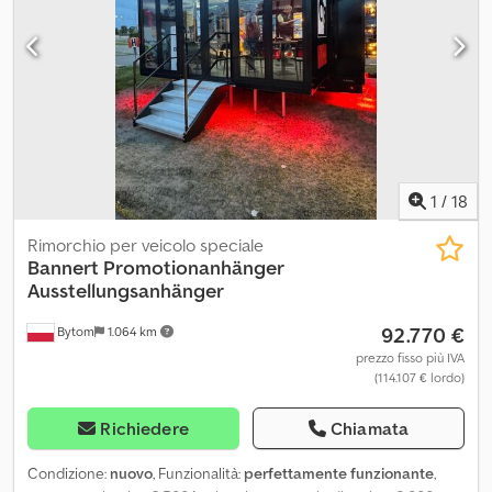
e una piattaforma con cassetti funzionali. Area multimediale e
cucina: Rinforzo predisposto per il montaggio di un televisore da
85 pollici. Mobili bassi (altezza circa 90 cm) lungo la parete
anteriore e moderna isola cucina. Marketing: Pannelli del tetto
con attuatori, completamente puliti e pronti per la vostra
pubblicità o branding.
1
/
18
Rimorchio per veicolo speciale
Bannert
Promotionanhänger
Ausstellungsanhänger
92.770 €
Bytom
1.064 km
prezzo fisso più IVA
(114.107 € lordo)
Richiedere
Chiamata
Condizione:
nuovo
, Funzionalità:
perfettamente funzionante
,