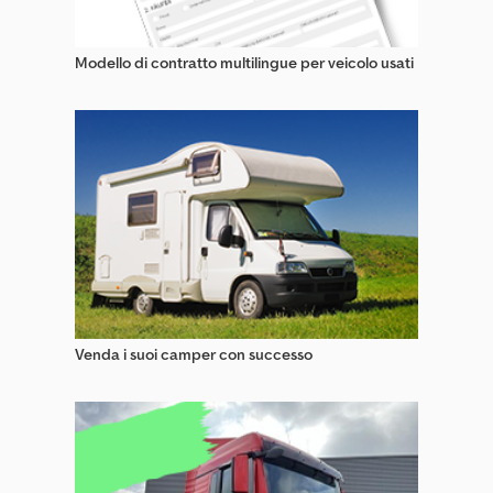
Rimorchi Per Macchine Da Costruzione
Modello di contratto multilingue per veicolo usati
Rimorchi Pianali (Aperti)
Rimorchi Ribassati Per Macchine Da Costruzione
Rimorchi Scarrabili
Rimorchi Silo
Rimorchi Speciali
Rimorchi Spingenti
Rimorchi Standard
Venda i suoi camper con successo
Rimorchi Trasporto Animali
Rimorchi Trasporto Auto
Rimorchi Trasporto Legno