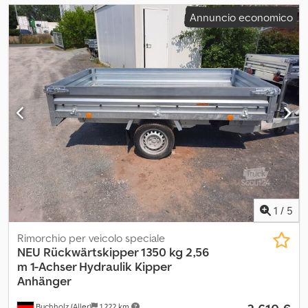
Annuncio economico
1
/
5
Rimorchio per veicolo speciale
NEU Rückwärtskipper 1350 kg 2,56
m
1-Achser Hydraulik Kipper
Anhänger
Buchholz (Aller)
1.222 km