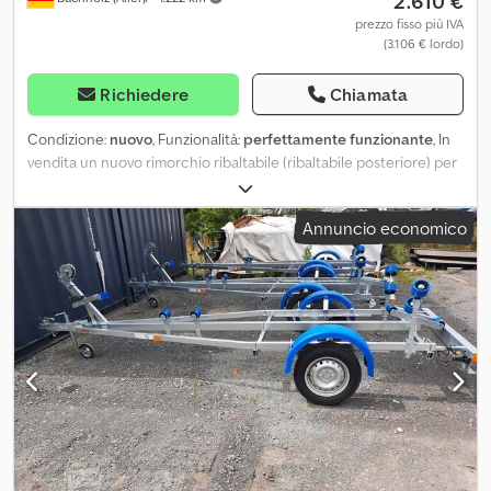
2.610 €
prezzo fisso più IVA
(3.106 € lordo)
Richiedere
Chiamata
Condizione:
nuovo
, Funzionalità:
perfettamente funzionante
, In
vendita un nuovo rimorchio ribaltabile (ribaltabile posteriore) per
uso professionale nei settori edilizia, industria e trasporti. Il
rimorchio colpisce per la sua struttura robusta, la funzione di
Annuncio economico
ribaltamento idraulico e le molteplici possibilità di impiego –
ideale per materiali sfusi, macchinari e materiali da cantiere. 🔧
Dati tecnici: Codpfx Amezqu A Ejuoha Tipo: Ribaltabile posteriore
Massa totale ammessa: 1350 kg Portata utile: ca. 942 kg Assi: 1
Frenato: Sì Pneumatici: 13 pollici Dimensioni interne (L x P x H): 256
x 148 x 30 cm Altezza sponde: 30 cm Piano di carico: in acciaio
Funzione di ribaltamento: idraulica (azionabile manualmente) ✅
Dotazioni & caratteristiche: Robusto telaio saldato e zincato a
caldo Timone a V stabile e zincato a caldo Funzione di
ribaltamento idraulica per scarico facilitato Tutte e 4 le sponde
ribaltabili e removibili Montanti d’angolo smontabili per massima
flessibilità Piano di carico in acciaio piatto per un facile carico