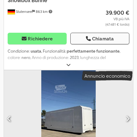
Showbox Bühne
39.900 €
Stutensee
863 km
VB più IVA
(47.481 € lordo)
Richiedere
Chiamata
Condizione:
usata
, Funzionalità:
perfettamente funzionante
,
colore:
nero
, Anno di produzione:
2023
, lunghezza del
contenitore:
2.500 piede
, Contenitore sollevabile Spectra Promo
Box 2000 Cjdpfxovy Tuie Amueha Al momento abbiamo in
Annuncio economico
magazzino due scatole promozionali finite e possiamo realizzarne
altre per te. Affitta o vendi! Contattateci per maggiori dettagli. ad
esempio affitto da 7.500€ a settimana Posizione liberamente
selezionabile, può essere installato all'interno o all'esterno Ottieni
la massima attenzione nel minimo spazio. Grazie alle possibilità di
combinazione modulare dei box, non ci sono limiti alla forma e alla
superficie della planimetria. Progetta la scatola con espansione e
marchio personalizzati esattamente come desideri. Negozi pop-
up, sportelli informativi o bar sono solo alcuni dei possibili utilizzi
dei pregiati PromoBox, che possono essere trainati attraverso la