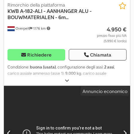
Rimorchio della piattaforma
KWB
A-182-ALI - AANHANGER ALU -
BOUWMATERIALEN - 6m...
4.950 €
Overpelt
1.176 km
prezzo fisso più IVA
(5.990 € lordo)
Richiedere
Chiamata
Condizione:
buona (usata)
, configurazione degli assi:
2 assi
,
carico assiale ammesso (asse 1):
9.000 kg
, carico assale
consentito (asse 2):
9.000 kg
, prima immatricolazione:
01/2000
,
lunghezza spazio di carico:
6.500 mm
, altezza vano di carico:
1.350
Annuncio economico
mm
, dimensione degli pneumatici:
385/65 R22,5
, colore:
altro
,
Anno di produzione:
2000
, Equipaggiamento:
ABS
, = Ulteriori
opzioni e accessori = Varie - 2 assi - Cerchi in lega leggera -
Sospensione pneumatica - Freni a disco Altro - Asse sterzante =
Ulteriori informazioni = Informazioni tecniche Telaio: alluminio
Peso totale consentito: 18.000 kg Configurazione degli assi
Dimensione pneumatici: 385/65 R22,5 Marca degli assi: SAF Asse