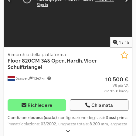
posteriore 1: Carico massimo sull'asse: 9000 kg; Sterzante Asse
posteriore 2: Carico massimo sull'asse: 9000 kg Funzionalità
Altezza del piano di carico: 134 cm Condizioni Dsdpfx Acjy T E
Ugsijkr Condizioni tecniche: buone Condizioni estetiche: buone
Danni: nessuno Identificazione Targa: QEX585
1
/
15
Rimorchio della piattaforma
Floor
820CM 3AS Open, Hardh. Vloer
Schuiftriangel
10.500 €
Saasveld
1.243 km
VB più IVA
(12.705 € lordo)
Richiedere
Chiamata
Condizione:
buona (usata)
, configurazione degli assi:
3 assi
, prima
immatricolazione:
03/2002
, lunghezza totale:
8.200 mm
, larghezza
totale:
2.550 mm
, altezza totale:
900 mm
, sospensione:
aria
,