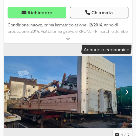
Richiedere
Chiamata
Condizione:
nuovo
, prima immatricolazione:
12/2014
, Anno di
produzione:
2014
, Piattaforma girevole KRONE - Rimorchio Jumbo
con cassa mobile • ABS • Sistema di sollevamento e abbassamento
• BPW - ECO Plus - assali • completamente sospeso ad aria • Luci
Annuncio economico
posteriori a LED • timone regolabile in lunghezza • Misura
pneumatici: 445/45 R 19.5 • ben stanco! • Peso totale 18.000 kg
Dodpfjwmpkrjx Aciskr KRONE - cassa mobile • con pareti laterali
divise • Kinnegrip • Pavimento in legno • parete frontale alta •
Dimensioni interne: 7.250 x 2.500 x 600 mm (LxWxH) • Soglia di
carico/altezza: 1.180 mm - HU / SP nuovo! - pronto per l'uso Salvo
errori e vendita precedente!
1
/
2