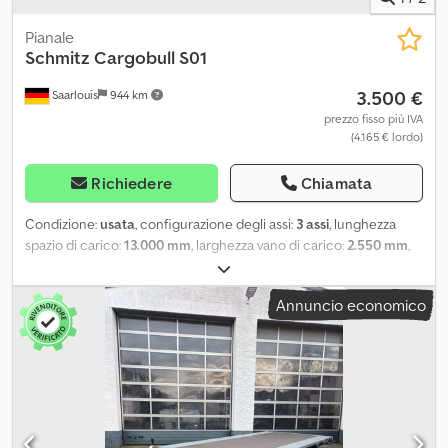
Pianale
Schmitz Cargobull
S01
3.500 €
Saarlouis
944 km
prezzo fisso più IVA
(4.165 € lordo)
Richiedere
Chiamata
Condizione:
usata
, configurazione degli assi:
3 assi
, lunghezza
spazio di carico:
13.000 mm
, larghezza vano di carico:
2.550 mm
,
altezza vano di carico:
4.000 mm
, Anno di produzione:
1994
, =
Opzioni e accessori aggiuntivi = - EBS = Ulteriori informazioni =
Annuncio economico
Peso lordo: 7.600 kg Carico utile: 27.400 kg Dkodpfxozhawij Acijr
PESO MASSIMO: 35.000 kg