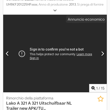
UH9KF201225HFxxxx
, Anno di produzione:
2013
, Si prega di fornire
il numero di riferimento su richiesta: 23418 Specifiche tecniche:
Modello 2013 Non omologato UE Ultima omologazione UE fino al:
Annuncio economico
19/10/2025 Veicolo da riparare I freni devono essere sostituiti per
ottenere l’omologazione UE 2 assi Sponde laterali ribaltabili
Pneumatici (vedi foto) Rimorchio zincato Luci di retromarcia
Disponibile subito Descrizione: In vendita un rimorchio telonato
zincato HFR anno 2013 con 2 assi e sponde laterali ribaltabili. Il
rimorchio è venduto come veicolo da riparare, poiché non è
omologato UE. Per ottenere l’omologazione UE, è necessario
sostituire i freni. Si consiglia di considerare costi aggiuntivi.
Disponibile per la consegna immediata. Km: 1 Revisione: No
Omologazione UE valida fino al: 19/10/2025 Peso a vuoto: 5.100 kg
Peso totale: 18.000 kg Portata: 12.900 kg Larghezza: 255 cm
Lunghezza: 989 cm Modello: rimorchio pianale zincato a 2 assi
con sponde laterali ribaltabili = Ulteriori informazioni = Dkjdezqlx
Depfx Acijr Per ulteriori informazioni, contattare ATS Norway.
1
/
15
Rimorchio della piattaforma
Lako
A 321 A 321 Uitschuifbaar NL
Trailer new APK/TU...