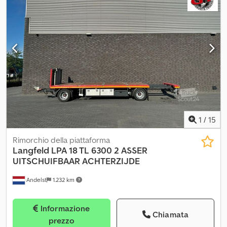
generale: molto buona Dkjdpfxjy Inz Sj Acier Condizione tecnica:
molto buona Condizione estetica: molto buona Targa: 17-WSZ-8
1
/
15
Rimorchio della piattaforma
Langfeld
LPA 18 TL 6300 2 ASSER
UITSCHUIFBAAR ACHTERZIJDE
Andelst
1.232 km
Informazione
Chiamata
prezzo