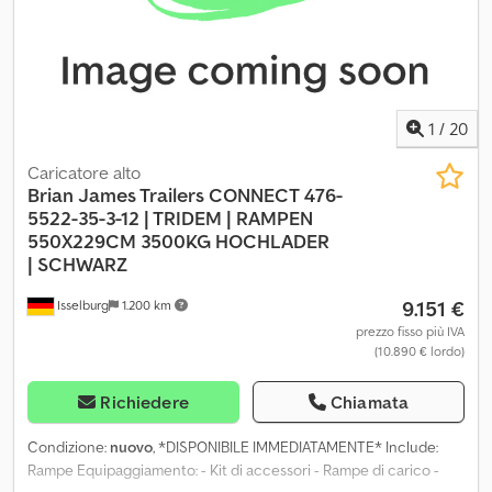
1
/
20
Caricatore alto
Brian James Trailers
CONNECT 476-
5522-35-3-12 | TRIDEM | RAMPEN
550X229CM 3500KG HOCHLADER
| SCHWARZ
9.151 €
Isselburg
1.200 km
prezzo fisso più IVA
(10.890 € lordo)
Richiedere
Chiamata
Condizione:
nuovo
, *DISPONIBILE IMMEDIATAMENTE* Include:
Rampe Equipaggiamento: - Kit di accessori - Rampe di carico -