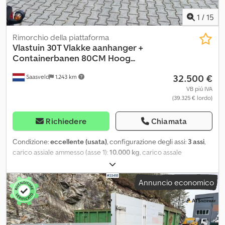
1
/
15
Rimorchio della piattaforma
Vlastuin
30T Vlakke aanhanger +
Containerbanen 80CM Hoog...
32.500 €
Saasveld
1.243 km
VB più IVA
(39.325 € lordo)
Richiedere
Chiamata
Condizione:
eccellente (usata)
, configurazione degli assi:
3 assi
,
carico assiale ammesso (asse 1):
10.000 kg
, carico assale
consentito (asse 2):
10.000 kg
, carico assiale ammesso (asse 3):
10.000 kg
, prima immatricolazione:
09/2018
, sospensione:
aria
,
Annuncio economico
passo:
5.980 mm
, colore:
grigio
, Anno di produzione:
2018
,
Equipaggiamento:
ABS
, = Ulteriori opzioni e accessori = - EBS -
Asse sollevabili - Sospensioni pneumatiche - Assi SAF = Ulteriori
informazioni = Configurazione degli assi Freni: freni a disco