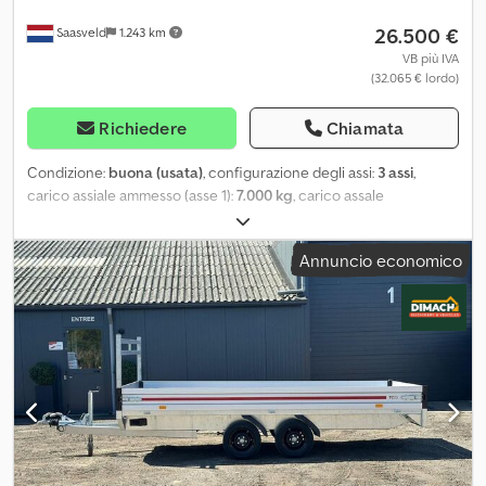
26.500 €
Saasveld
1.243 km
VB più IVA
(32.065 € lordo)
Richiedere
Chiamata
Condizione:
buona (usata)
, configurazione degli assi:
3 assi
,
carico assiale ammesso (asse 1):
7.000 kg
, carico assale
consentito (asse 2):
7.000 kg
, carico assiale ammesso (asse 3):
7.000 kg
, prima immatricolazione:
05/2013
, larghezza totale:
2.550
Annuncio economico
mm
, sospensione:
acciaio-aria
, passo:
6.060 mm
, colore:
rosso
,
Anno di produzione:
2013
, Equipaggiamento:
ABS
, = Altre opzioni
e accessori = - Assali BPW - EBS - Sospensione pneumatica -
Ruota di scorta = Ulteriori informazioni = Configurazione degli
assi Freni: freni a disco Asse anteriore: Portata massima asse: 7.000
kg; Sterzante; Battistrada pneumatico sinistro: 60%; Battistrada
pneumatico destro: 60%; Sospensione: balestra Asse posteriore 1:
Portata massima asse: 7.000 kg; Battistrada pneumatico sinistro:
90%; Battistrada pneumatico destro: 90%; Sospensione:
pneumatica Asse posteriore 2: Portata massima asse: 7.000 kg;