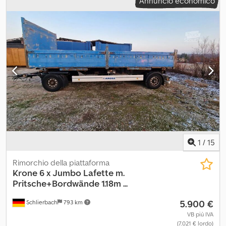
Annuncio economico
1
/
15
Rimorchio della piattaforma
Krone
6 x Jumbo Lafette m.
Pritsche+Bordwände 1.18m ...
5.900 €
Schlierbach
793 km
VB più IVA
(7.021 € lordo)