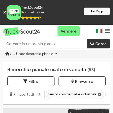
TruckScout24
Per l'app
Gratis nello store
Vendere
Cerca
/ ... / Usate rimorchio pianale
Rimorchio pianale usato in vendita
(58)
Filtro
Rilevanza
Veicoli commerciali e industriali
Ri
Rimuovi tutti i filtri