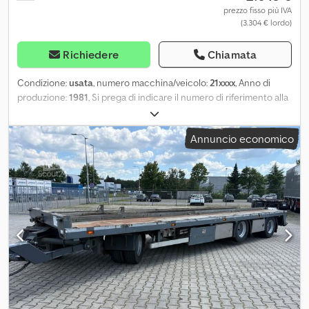
una durata di 12, 24, 36, 48 o 60 mesi. Tutte le foto e ulteriori
prezzo fisso più IVA
(3.304 € lordo)
informazioni sono disponibili all'indirizzo oppure può contattarci
direttamente.
Richiedere
Chiamata
Condizione:
usata
, numero macchina/veicolo:
21xxxx
, Anno di
produzione:
1981
, Si prega di indicare il numero di riferimento alla
richiesta: 21935 Specifiche: Anno di costruzione: 1981 Pneumatici
(vedi foto) Lunghezza: 800 cm Larghezza: 250 cm Peso a vuoto:
Annuncio economico
2.440 kg Portata massima: 7.560 kg Area di carico: ca. 620 cm
Cassetta attrezzi Sponde laterali Descrizione: Il proprietario ha
utilizzato questo rimorchio con un container da 20 piedi. È dotato
di nuovi fanali posteriori. Disponibile per consegna a breve
termine. Revisione: Sì Omologato UE fino a: 25.08.2026 Peso
proprio: 2.440 kg Peso totale: 10.000 kg Portata utile: 7.560 kg
Larghezza: 250 cm Lunghezza: 800 cm Modello: rimorchio
monoasse = Ulteriori informazioni = Contattare ATS Norway per
maggiori dettagli. Dksdpozqly Iefx Acior