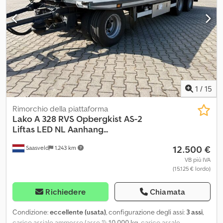
offerte e i preventivi di Heinhuis, a tutti gli accordi stipulati da
Heinhuis e alle trattative che li precedono. Qualsiasi forma di
risposta implica l'accettazione dell'applicabilità delle Condizioni
generali di contratto di Heinhuis e la dichiarazione di aver preso
visione di tali Condizioni. I nostri prezzi sono prezzi di
esportazione al netto. = Ulteriori informazioni = Anno di
costruzione: 2002 Peso a vuoto: 8.625 kg Carico utile: 15.375 kg
Peso totale: 24.000 kg Dkedpoy S Sibsfx Acisr = Informazioni
sull'azienda = Per maggiori informazioni:
1
/
15
Rimorchio della piattaforma
Lako
A 328 RVS Opbergkist AS-2
Liftas LED NL Aanhang...
12.500 €
Saasveld
1.243 km
VB più IVA
(15.125 € lordo)
Richiedere
Chiamata
Condizione:
eccellente (usata)
, configurazione degli assi:
3 assi
,
carico assiale ammesso (asse 1):
10.000 kg
, carico assale