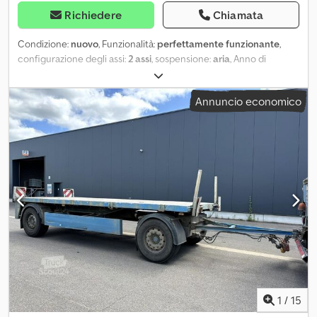
Richiedere
Chiamata
Condizione:
nuovo
, Funzionalità:
perfettamente funzionante
,
configurazione degli assi:
2 assi
, sospensione:
aria
, Anno di
produzione:
2024
, Rimorchio da costruzione Krone / Pianale 18
pallet / SOVRASTRUTTURA NUOVA / 2 rimorchi Telaio – Krone, 2015
Annuncio economico
Allestimento – sovrastruttura pianale nuova (mai utilizzata)
Sospensione pneumatica Assali BPW Freni a disco Dimensioni
interne: lunghezza 735 cm larghezza 245 cm altezza sponda 77 cm
Capacità per 18 europallet Altezza piano di carico 114 cm
Pavimento multistrato Sponde laterali in alluminio Dkodpfx
Acozmv Aljijr 16 punti di fissaggio Condizioni tecniche ed
estetiche eccellenti. 2 rimorchi simili disponibili.
1
/
15