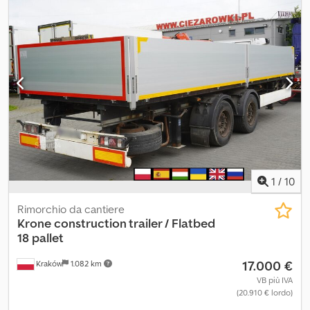
produzione:
2002
, Rimorchio pianale Wilson CTAA3 Massa totale
24.000 kg 3 assi Primo asse sollevabile Sospensione pneumatica
Freni a tamburo Attacchi per container Dimensioni del pianale
Dkjdpfszmv Arsx Acisr Lunghezza 625 cm Larghezza 255 cm
Altezza alla guida 87 cm Ulteriori informazioni al numero +48 880
355 125
1
/
10
Rimorchio da cantiere
Krone
construction trailer / Flatbed
18 pallet
17.000 €
Kraków
1.082 km
VB più IVA
(20.910 € lordo)