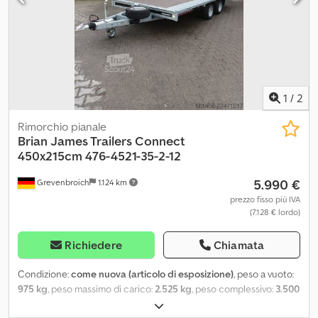
1
/
2
Rimorchio pianale
Brian James Trailers
Connect
450x215cm 476-4521-35-2-12
5.990 €
Grevenbroich
1.124 km
prezzo fisso più IVA
(7.128 € lordo)
Richiedere
Chiamata
Condizione:
come nuova (articolo di esposizione)
, peso a vuoto:
975 kg
, peso massimo di carico:
2.525 kg
, peso complessivo:
3.500
kg
, lunghezza spazio di carico:
4.500 mm
, larghezza vano di