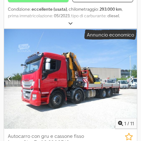
Condizione:
eccellente (usata)
, chilometraggio:
293.000 km
,
prima immatricolazione:
05/2023
, tipo di carburante:
diesel
,
Equipaggiamento:
frigorifero
, SOLO 293000 KM-ADR AT,EX,/ II,
EX/III ,FL-HIGH VALUE-AERO PLUS-LIVING COMFORT-DRIVING
Annuncio economico
COMFORT PLUS-CONDIZ AUTOMATICO +PARCHEGGIO-PREMIUM
STYLE-DRIVER ASSISTANT-RALLA 2 H = 185 P 50 -RUOTA E
PORTARUOTA BATT220AH RIB CAB-SERB.COMB.540LLUCI LED
POST-SERBATOIO UREA 80L-RICKING MODE-TACH DIG ADR-
Dedezh Eiwspfx Ap Ajck
1
/
11
Autocarro con gru e cassone fisso