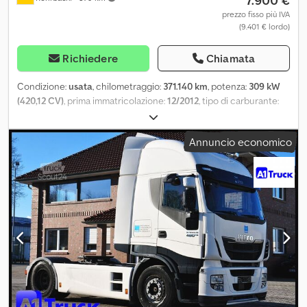
prezzo fisso più IVA
(9.401 € lordo)
Richiedere
Chiamata
Condizione:
usata
, chilometraggio:
371.140 km
, potenza:
309 kW
(420,12 CV)
, prima immatricolazione:
12/2012
, tipo di carburante:
diesel
, peso a vuoto:
10.170 kg
, peso massimo di carico:
15.830 kg
,
peso complessivo:
26.000 kg
, dimensione degli pneumatici:
Annuncio economico
315/80 R22,5
, carburante:
diesel
, freni:
intarder
, colore:
giallo
,
cabina di guida:
altro
, tipo di ingranaggio:
automatico
, classe di
emissione:
nessuno
, sospensione:
altro
, numero di posti:
2
,
lunghezza totale:
9.600 mm
, Anno di produzione:
2012
, altezza di
costruzione:
4.000 mm
, numero di letti:
1
, Equipaggiamento:
ABS,
aria condizionata, computer di bordo, controllo della trazione,
gancio traino rimorchio
, Guarnizione della testa difettosa.
Dcjdpfxewzzkyo Ap Ajk L'Iveco STRALIS AS 260 S42 Y/FS-CM Eco
usato è un camion ad alte prestazioni, dotato di un motore diesel
da 10.308 cc e una potenza di 309 kW (420 CV). Il veicolo,
immatricolato per la prima volta il 03/12/2012, ha percorso 371.140
km. Rispetta la normativa sulle emissioni Euro 5 ed è equipaggiato