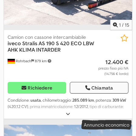
Dodpfxjwpn N Eo Ap Aeck 1 proprietario Ottime condizioni Altre
informazioni su: FB: Dvorak Trucks Repubblica Ceca IMPORT-
EXPORT-VENDITA-ACQUISTO-COMMISSIONE DI CAMION E
MACCHINE EDILI ASSISTENZA CAMION ASSISTENZA PNEUMATICI
1
/
15
LAVAGGIO CAMION Registro di viaggio
Camion con cassone intercambiabile
iveco
Stralis AS 190 S 420 ECO LBW
AHK KLIMA INTARDER
12.400 €
Rohrbach
879 km
prezzo fisso più IVA
(14.756 € lordo)
Richiedere
Chiamata
Condizione:
usata
, chilometraggio:
285.089 km
, potenza:
309 kW
(420,12 CV)
, prima immatricolazione:
12/2012
, tipo di carburante:
diesel
, peso a vuoto:
9.440 kg
, peso massimo di carico:
8.560 kg
,
peso complessivo:
18.000 kg
, dimensione degli pneumatici:
Annuncio economico
315/80R22.5
, passo:
5.700 mm
, carburante:
diesel
, freni:
intarder
,
colore:
giallo
, cabina di guida:
altro
, tipo di ingranaggio: