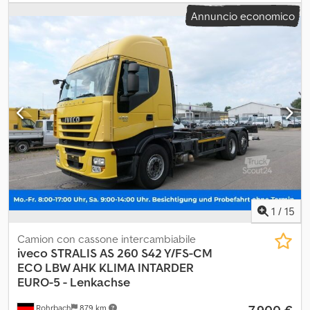
immatricolazione:
11/2012
, tipo di carburante:
diesel
, condizione
Annuncio economico
degli pneumatici:
80 percentuale
, Anno di produzione:
2012
,
IVECO Stralis Hi-Way in buone condizioni, con impianto idraulico
ausiliario e pochi chilometri. Il veicolo non ha il collaudo tecnico
(TÜV) perché ne abbiamo ottenuto uno nuovo. Rimorchio con
pianale ribassabile a livello del suolo, disponibile in opzione e
perfettamente funzionante. Ideale per il trasporto di macchinari.
Dsdpfozi Tkrjx Ap Aock
1
/
15
Camion con cassone intercambiabile
iveco
STRALIS AS 260 S42 Y/FS-CM
ECO LBW AHK KLIMA INTARDER
EURO-5 - Lenkachse
7.900 €
Rohrbach
879 km