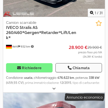
Twistelmoor 2, 29649 Wietzendorf, Germania.
1
/
31
Camion scarrabile
IVECO
Stralis AS
260/460*Gergen*Retarder*Lift/Len
k*
28.900 €
Kehl
832 km
29.900 €
prezzo fisso più IVA
(34.391 € lordo)
Richiedere
Chiamata
Condizione:
usata
, chilometraggio:
476.622 km
, potenza:
338 kW
(459,55 CV)
, prima immatricolazione:
12/2015
, tipo di carburante:
diesel
, peso complessivo:
27.000 kg
, configurazione degli assi:
3
assi
, freni:
ritardatore
, colore:
bianco
, tipo di ingranaggio:
Annuncio economico
automatico
, classe di emissione:
Euro 6
, larghezza totale:
2.550
mm
, altezza totale:
3.450 mm
, Anno di produzione:
2015
,