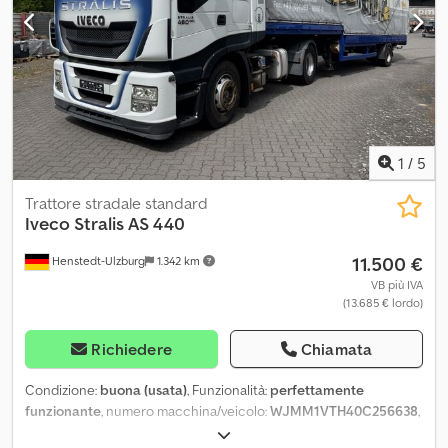
complete * Spoiler * Parasole * Cambio automatico *
Omologazione Euro 6
1
/
5
Trattore stradale standard
Iveco
Stralis AS 440
11.500 €
Henstedt-Ulzburg
1.342 km
VB più IVA
(13.685 € lordo)
Richiedere
Chiamata
Condizione:
buona (usata)
, Funzionalità:
perfettamente
funzionante
, numero macchina/veicolo:
WJMM1VTH40C256638
,
chilometraggio:
398.000 km
, potenza:
388 kW (527,53 CV)
, prima