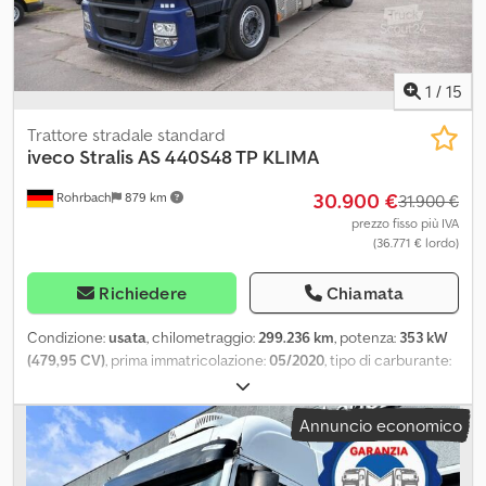
speciali. Targhe per l'esportazione e targhe provvisorie: Vi
aiutiamo a ottenere le targhe per l'esportazione o le targhe
provvisorie. Pratiche doganali: Vi supportiamo anche per le
pratiche doganali. Trasporto veicoli: Su richiesta, organizziamo il
1
/
15
trasporto del vostro veicolo all'interno della Germania.
Trattore stradale standard
iveco
Stralis AS 440S48 TP KLIMA
30.900 €
Rohrbach
879 km
31.900 €
prezzo fisso più IVA
(36.771 € lordo)
Richiedere
Chiamata
Condizione:
usata
, chilometraggio:
299.236 km
, potenza:
353 kW
(479,95 CV)
, prima immatricolazione:
05/2020
, tipo di carburante:
diesel
, peso a vuoto:
7.513 kg
, peso massimo di carico:
10.487 kg
,
peso complessivo:
18.000 kg
, passo:
3.790 mm
, carburante:
diesel
,
Annuncio economico
colore:
blu
, cabina di guida:
altro
, tipo di ingranaggio:
automatico
,
classe di emissione:
Euro 6
, sospensione:
altro
, lunghezza totale:
6.250 mm
, Anno di produzione:
2020
, numero di posti:
2
, altezza di