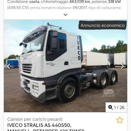
Condizione:
usata
, chilometraggio:
663.039 km
, potenza:
338 kW
(459,55 CV)
, prima immatricolazione:
09/2017
, tipo di carburante:
diesel
, colore:
bianco
, tipo di ingranaggio:
automatico
, classe di
emissione:
Euro 6
, Anno di produzione:
2017
, *Il prezzo non
Annuncio economico
comprende IVA e il passaggio di proprietà. Vi invitiamo a verificare
la caratteristiche del veicolo pubblicato. Lodotruck s.r.l. declina
ogni responsabilità per eventuali involontarie incongruenze
rispetto alla descrizione presente nell’annuncio. Dedpfx Asq
Rwyljp Aeck INCLUSA GARANZIA 12 MESI
1
/
26
Camion per carichi pesanti
IVECO
STRALIS AS 440S50,