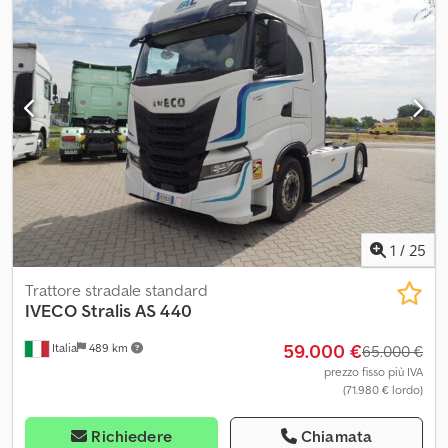
1
/
25
Trattore stradale standard
IVECO
Stralis AS 440
59.000 €
Italia
489 km
65.000 €
prezzo fisso più IVA
(71.980 € lordo)
Richiedere
Chiamata