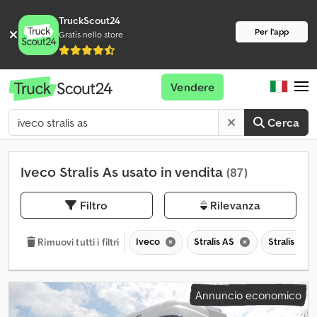
TruckScout24
Per l'app
Gratis nello store
Vendere
Cerca
Iveco Stralis As usato in vendita
(87)
Filtro
Rilevanza
Iveco
Stralis AS
Stralis
Rimuovi tutti i filtri
Annuncio economico