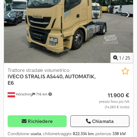
1
/
25
Trattore stradale volumetrico
IVECO
STRALIS AS440, AUTOMATIK,
E6
11.900 €
Hörsching
716 km
prezzo fisso più IVA
(14.280 € lordo)
Richiedere
Chiamata
Condizione:
usata
, chilometraggio:
822.334 km
, potenza:
338 kW