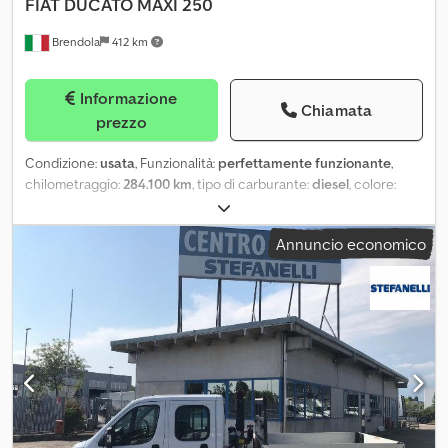
FIAT
DUCATO MAXI 250
Brendola
412 km
Informazione
Chiamata
prezzo
Condizione:
usata
, Funzionalità:
perfettamente funzionante
,
chilometraggio:
284.100 km
, tipo di carburante:
diesel
, colore:
bianco
, cabina di guida:
cabina corta
, classe di emissione:
Euro 5
,
Anno di produzione:
2015
, FIAT DUCATO MAXI 250 Anno 2015
Annuncio economico
Cedpfxow Exzws Ap Ierf CARBURANTE DIESEL/ Euro 5B Km.
284.100 Cambio Manuale/ Cilindrata 2287/ KW 96 PTT 35 q./ PAT B
Portata Ut. Kg. 1.400 Passo mm. 3.800 CASSONE FISSO mm 3380 x
2200 - Cassa in Inox - Autocarro climatizzato