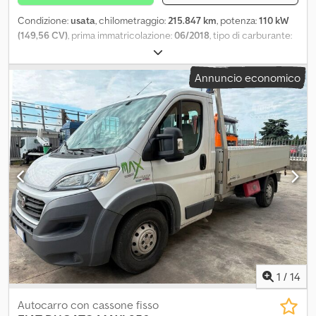
Condizione:
usata
, chilometraggio:
215.847 km
, potenza:
110 kW
(149,56 CV)
, prima immatricolazione:
06/2018
, tipo di carburante:
diesel
, peso complessivo:
3.500 kg
, colore:
bianco
, tipo di
ingranaggio:
meccanico
, Peso totale ammissibile: 3500kg
Annuncio economico
Codpozrp Nisfx Ap Ierf
1
/
14
Autocarro con cassone fisso