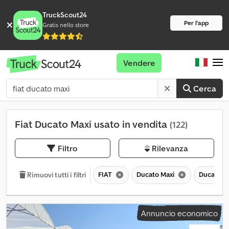
TruckScout24
Per l'app
Gratis nello store
Vendere
Cerca
Fiat Ducato Maxi usato in vendita
(122)
Filtro
Rilevanza
FIAT
Ducato Maxi
Ducato
Rimuovi tutti i filtri
Annuncio economico