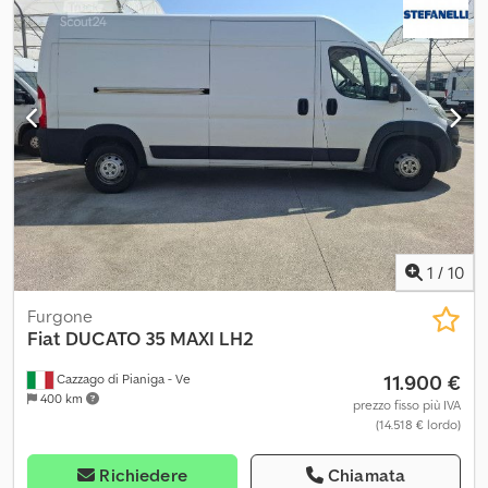
1
/
10
Furgone
Fiat
DUCATO 35 MAXI LH2
11.900 €
Cazzago di Pianiga - Ve
400 km
prezzo fisso più IVA
(14.518 € lordo)
Richiedere
Chiamata