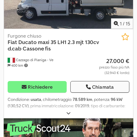
1
/
15
Furgone chiuso
Fiat
Ducato maxi 35 LH1 2.3 mjt 130cv
d.cab Cassone fis
27.000 €
Cazzago di Pianiga - Ve
400 km
prezzo fisso più IVA
(32.940 € lordo)
Richiedere
Chiamata
Condizione:
usata
, chilometraggio:
78.589 km
, potenza:
96 kW
(130,52 CV)
, prima immatricolazione:
01/2019
, tipo di carburante:
diesel
, peso complessivo:
3.500 kg
, colore:
bianco
, tipo di
ingranaggio:
meccanico
, Peso totale ammissibile: 3500kg Codpfx
Apozn A Rle Iorf