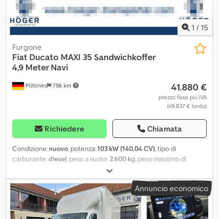
1
/
15
Furgone
Fiat
Ducato MAXI 35 Sandwichkoffer
4,9 Meter Navi
41.880 €
Pöttmes
756 km
prezzo fisso più IVA
(49.837 € lordo)
Richiedere
Chiamata
Condizione:
nuovo
, potenza:
103 kW (140,04 CV)
, tipo di
carburante:
diesel
, peso a vuoto:
2.600 kg
, peso massimo di
carico:
900 kg
, peso complessivo:
3.500 kg
, dimensione degli
pneumatici:
215/75R16C
, configurazione degli assi:
4x2
, passo:
Annuncio economico
4.035 mm
, carburante:
diesel
, Emissioni di CO₂:
177 g/km
,
consumo di carburante (urbano):
7,9 l/100km
, consumo di
carburante (extraurbano):
6 l/100km
, consumo di carburante