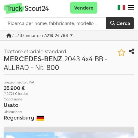
Vendere
Cerca
/ ... / ID annuncio: A219-24-768
Trattore stradale standard
MERCEDES-BENZ
2043 4x4 BB -
ALLRAD - Nr.: 800
prezzo fisso più IVA
35.900 €
(42.721 € lordo)
Condizione
Usato
Ubicazione
Regensburg