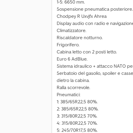
1-5: 6650 mm.
Sospensione pneumatica posteriore.
Chodpey R Uxvjfx Ahrea
Display audio con radio e navigazion
Climatizzatore.
Riscaldatore notturno.
Frigorifero.
Cabina letto con 2 posti letto.
Euro 6 AdBlue.
Sistema idraulico + attacco NATO pe
Serbatoio del gasolio, spoiler e casset
dietro la cabina.
Ralla scorrevole.
Pneumatici:
1: 385/65R22,5 80%.
2: 385/65R22,5 80%.
3: 315/80R22,5 70%.
4: 315/80R22,5 70%.
5: 245/70R17,5 80%.