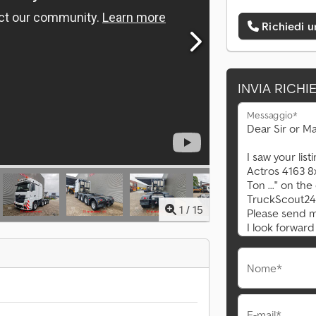
Richiedi 
INVIA RICHI
Messaggio*
1
/
15
Nome*
E-mail*