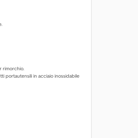
e.
r rimorchio.
ti portautensili in acciaio inossidabile