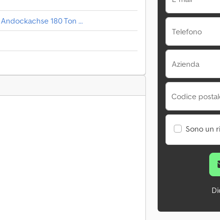
 Andockachse 180 Ton ...
Telefono
Azienda
Codice postale
Sono un r
Di