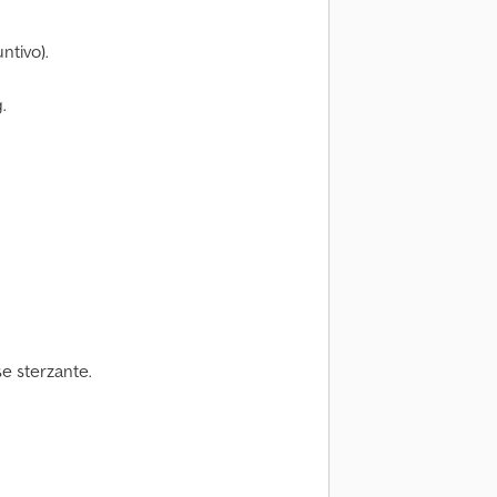
ntivo).
.
e sterzante.