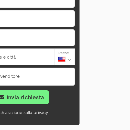
Paese
 e città
ivenditore
Invia richiesta
chiarazione sulla privacy