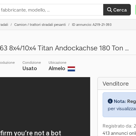
Cerca
radali
Camion / trattori stradali pesanti
ID annuncio: A219-21-393
63 8x4/10x4 Titan Andockachse 180 Ton ...
roduzione
Condizione
Ubicazione
Usato
Almelo
Venditore
Nota:
Reg
per visualizza
Registrato da: 
413 annunci onl