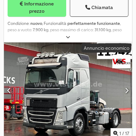
Informazione
Chiamata
prezzo
Condizione:
nuovo
, Funzionalità:
perfettamente funzionante
,
peso a vuoto:
7.900 kg
, peso massimo di carico:
31.100 kg
, peso
complessivo:
44.000 kg
, configurazione degli assi:
3 assi
, carico
assiale ammesso (asse 1):
9.000 kg
, carico assale consentito (asse
Annuncio economico
2):
9.000 kg
, carico assiale ammesso (asse 3):
9.000 kg
, volume
dello spazio di carico:
92 m³
, sospensione:
aria
, dimensione degli
pneumatici:
385/65 R 22,5
, condizione degli pneumatici:
100
percentuale
, Anno di produzione:
2026
, peso operativo:
39.000
kg
, Equipaggiamento:
ABS
, Semirimorchio a piano mobile nuovo
Legras FMA 92 m3 Telaio con cassa autoportante o telaio intero
da testata a porte Assi SAF Intradisc+ CD, Cerchi in lega,
Pneumatici Premium Dsdpjuc Sw Nefx Acyjkr 1o asse sollevabile e
3o autosterzante Pianale LEGRAS FMA Tipo 10QUALIMAT, gruppo
idraulico Cargo Floor, radiocomando Pareti 3/2 mm, porte a 4 aste
di chiusura Copertura con telo manuale, passerella con doppia
scala di accesso Fanaleria Full LED Shapeline, 4x luci di lavoro
Cassetta, tanica acqua, computer EBS e dotazione standard Vari
modelli disponibili
1
/
17