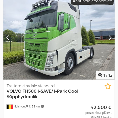
Annuncio economico
1
/
12
Trattore stradale standard
VOLVO
FH500 I-SAVE/ I-Park Cool
/Kipphydraulik
42.500 €
Hulshout
1.183 km
prezzo fisso più IVA
(51.425 € lordo)