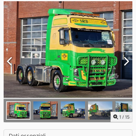
1
/
15
Dati essenziali