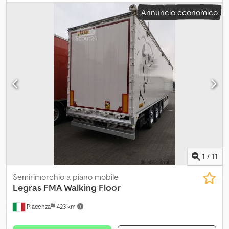
assi
, prossima ispezione (TÜV):
02/2026
, colore:
verde
, tipo di
Annuncio economico
ingranaggio:
automatico
, classe di emissione:
Euro 6
,
Equipaggiamento:
aria condizionata
, MAN 33.500 TGS 6x4
Immatricolazione: 04/2017 * Cambio automatico * Peso a vuoto:
9.725 kg * Interasse: 3.250 mm Dsdpfsy E U Iajx Acyokr *
Omologazione tedesca Visione possibile in qualsiasi momento
durante i nostri orari di apertura, test drive previo appuntamento!
Per le vendite all’esportazione viene trattenuto un deposito, che
sarà rimborsato dopo il ricevimento della conferma di consegna. I
loghi aziendali o pubblicitari presenti sui veicoli possono essere
stati ritoccati digitalmente nelle foto. Nessuna garanzia viene
fornita sul funzionamento degli optional. Tutte le informazioni
sono fornite senza garanzia – salvo errori, cambiamenti, refusi e
vendita intermedia. Le descrizioni dei veicoli non costituiscono
caratteristiche garantite. Facciamo riferimento alle nostre
1
/
11
condizioni generali di vendita ed invitiamo a prenderne visione.
Semirimorchio a piano mobile
Legras
FMA Walking Floor
Piacenza
423 km