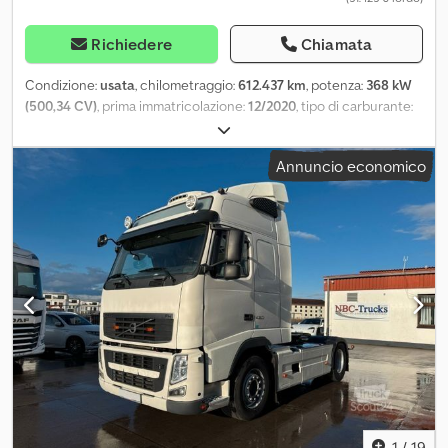
Richiedere
Chiamata
Condizione:
usata
, chilometraggio:
612.437 km
, potenza:
368 kW
(500,34 CV)
, prima immatricolazione:
12/2020
, tipo di carburante:
diesel
, prossima ispezione (TÜV):
02/2027
, tipo di ingranaggio:
automatico
, classe di emissione:
Euro 6
, Equipaggiamento:
aria
Annuncio economico
condizionata, riscaldatore autonomo
, FH500 I-SAVE EURO 6D
Cambio automatico VEB + I-Park Cool Refrigerazione Sistema
idraulico per il basculamento Numero di telaio: ..... LB....
Omologazione francese Buone condizioni Dsdozbyzpopfx Acyokr
1
/
19