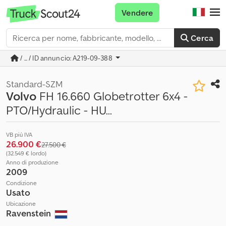
Vendere
Cerca
/ ... / ID annuncio: A219-09-388
Standard-SZM
Volvo
FH 16.660 Globetrotter 6x4 -
PTO/Hydraulic - HU...
VB più IVA
26.900 €
27.500 €
(32.549 € lordo)
Anno di produzione
2009
Condizione
Usato
Ubicazione
Ravenstein