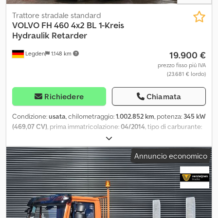
Trattore stradale standard
VOLVO
FH 460 4x2 BL 1-Kreis
Hydraulik Retarder
19.900 €
Legden
1.148 km
prezzo fisso più IVA
(23.681 € lordo)
Richiedere
Chiamata
Condizione:
usata
, chilometraggio:
1.002.852 km
, potenza:
345 kW
(469,07 CV)
, prima immatricolazione:
04/2014
, tipo di carburante:
diesel
, peso complessivo:
18.000 kg
, configurazione degli assi:
2
assi
, prossima ispezione (TÜV):
05/2026
, colore:
argento
, tipo di
Annuncio economico
ingranaggio:
automatico
, classe di emissione:
Euro 6
,
Equipaggiamento:
ABS, aria condizionata, programma
elettronico di stabilità (ESP), riscaldatore autonomo
, Dotazioni e
dettagli tecnici del veicolo FH 460 4x2 TTS Generale: * Variante:
MA-BAS (adattamento base per il mercato) * Descrizione: FH 4x2
trattore stradale * Interasse: 3.700 mm * Peso complessivo