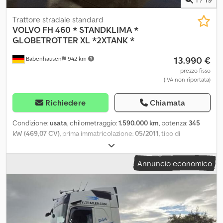
Trattore stradale standard
VOLVO
FH 460 * STANDKLIMA *
GLOBETROTTER XL *2XTANK *
13.990 €
Babenhausen
942 km
prezzo fisso
(IVA non riportata)
Richiedere
Chiamata
Condizione:
usata
, chilometraggio:
1.590.000 km
, potenza:
345
kW (469,07 CV)
, prima immatricolazione:
05/2011
, tipo di
carburante:
diesel
, peso complessivo:
18.000 kg
, configurazione
degli assi:
2 assi
, colore:
bianco
, tipo di ingranaggio:
automatico
,
Annuncio economico
classe di emissione:
Euro 5
, Anno di produzione:
2011
,
Equipaggiamento:
ABS, aria condizionata, programma
elettronico di stabilità (ESP), riscaldatore autonomo
, VOLVO FH
460 GLOBETROTTER CON CONTROLLO CLIMA STANDARD E 2
SERBATOI PIENI DI COPERTURA ----STORIA DEL VEICOLO * IL
VEICOLO HA IMMATRICOLAZIONE POLACCA * VIDEO DISPONIBILE