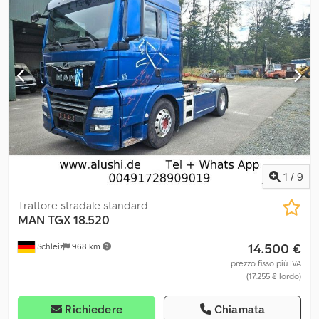
libro, pneumatici 385/65 R22,5. Dedjzhqvcopfx Ah Askr
1
/
9
Trattore stradale standard
MAN
TGX 18.520
14.500 €
Schleiz
968 km
prezzo fisso più IVA
(17.255 € lordo)
Richiedere
Chiamata