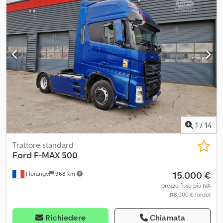
volume motore Sospensione: balestra-aria Dsdpfxjxpqfys Ah Ajkr
1
/
14
Trattore standard
Ford
F-MAX 500
15.000 €
Florange
968 km
prezzo fisso più IVA
(18.000 € lordo)
Richiedere
Chiamata