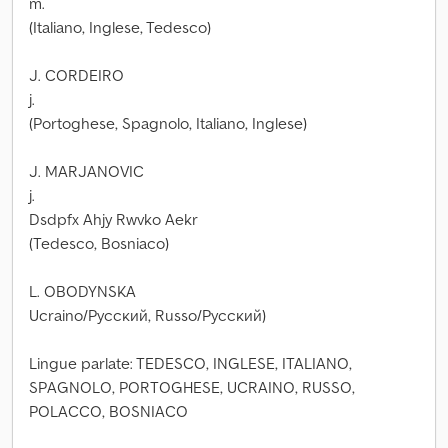
m.
(Italiano, Inglese, Tedesco)
J. CORDEIRO
j.
(Portoghese, Spagnolo, Italiano, Inglese)
J. MARJANOVIC
j.
Dsdpfx Ahjy Rwvko Aekr
(Tedesco, Bosniaco)
L. OBODYNSKA
Ucraino/Русский, Russo/Русский)
Lingue parlate: TEDESCO, INGLESE, ITALIANO,
SPAGNOLO, PORTOGHESE, UCRAINO, RUSSO,
POLACCO, BOSNIACO