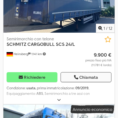
WhatsApp disponibile! Per domande sul veicolo o per ulteriori
informazioni, scriveteci comodamente tramite WhatsApp
Whatsapp Whatsapp
1
/
12
Semirimorchio con telone
SCHMITZ CARGOBULL
SCS 24/L
9.900 €
Heinsberg
1.141 km
prezzo fisso più IVA
(11.781 € lordo)
Richiedere
Chiamata
Condizione:
usata
, prima immatricolazione:
09/2019
,
Equipaggiamento:
ABS
, Semirimorchio a tre assi con
cassone/telone, marca: Schmitz SCS 24/L, prima immatricolazione:
09/2019, telo di copertura Escha, telo scorrevole, sospensioni
Annuncio economico
pneumatiche, freni a disco, supporto per ruota di scorta,
certificato di sicurezza del carico, traverse in alluminio, porte a