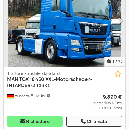
1
/
32
Trattore stradale standard
MAN
TGX 18.460 XXL-Motorschaden-
INTARDER-2 Tanks
9.890 €
Wuppertal
1.125 km
prezzo fisso più IVA
(11.769 € lordo)
Richiedere
Chiamata