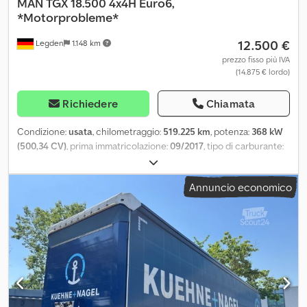
MAN
TGX 18.500 4x4H Euro6,
*Motorprobleme*
12.500 €
Legden
1.148 km
prezzo fisso più IVA
(14.875 € lordo)
Richiedere
Chiamata
Condizione:
usata
, chilometraggio:
519.225 km
, potenza:
368 kW
(500,34 CV)
, prima immatricolazione:
09/2017
, tipo di carburante:
diesel
, peso complessivo:
18.000 kg
, configurazione degli assi:
2
assi
, colore:
nero
, tipo di ingranaggio:
automatico
,
Annuncio economico
Equipaggiamento:
aria condizionata, riscaldatore autonomo,
sistema di navigazione, veicolo incidentato
, !?Problemi al
motore?! / Il motore funziona in modo irregolare ----* Volante
multifunzione * Sistema di navigazione * Letto per dormire *
Frigorifero Dsdpov Hwlrefx Ah Ajkr * Climatizzatore automatico *
Riscaldamento autonomo ----* Cruise control adattivo * Sistema
di avviso frenata * Assistenza alla partenza in salita * Sospensioni a
balestra/aria * Presa di forza * Idraulica -----Numero veicolo
interno: 10669----Salvo errori e vendita intermedia. Supporto