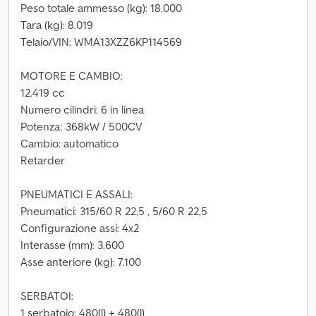
Peso totale ammesso (kg): 18.000
Tara (kg): 8.019
Telaio/VIN: WMA13XZZ6KP114569
MOTORE E CAMBIO:
12.419 cc
Numero cilindri: 6 in linea
Potenza: 368kW / 500CV
Cambio: automatico
Retarder
PNEUMATICI E ASSALI:
Pneumatici: 315/60 R 22,5 , 5/60 R 22,5
Configurazione assi: 4x2
Interasse (mm): 3.600
Asse anteriore (kg): 7.100
SERBATOI:
1 serbatoio: 480(l) + 480(l)