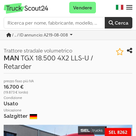
Vendere
Cerca
/ ... / ID annuncio: A219-08-008
Trattore stradale volumetrico
MAN
TGX 18.500 4X2 LLS-U /
Retarder
prezzo fisso più IVA
16.700 €
(19.873 € lordo)
Condizione
Usato
Ubicazione
Salzgitter