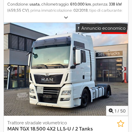
Condizione:
usata
, chilometraggio:
610.000 km
, potenza:
338 kW
(459,55 CV)
, prima immatricolazione:
02/2018
, tipo di carburante:
diesel
, peso complessivo:
18.000 kg
, configurazione degli assi:
2
assi
, prossima ispezione (TÜV):
02/2026
, freni:
ritardatore
, colore:
Annuncio economico
blu
, tipo di ingranaggio:
automatico
, classe di emissione:
Euro 6
,
Anno di produzione:
2018
, Equipaggiamento:
ABS, aria
condizionata, filtro antiparticolato, programma elettronico di
stabilità (ESP), riscaldatore autonomo, veicolo incidentato
, *
PREZZO NETTO * Motore danneggiato, crepa nel blocco *
Cabina XXL con 2 letti * Avviso distanza ACC * Sospensioni a
balestra/aria * Assistente alla frenata d'emergenza * Assistente
alla partenza in salita * ZF Intarder * 2 serbatoi (480l/240l) *
Frigorifero * Clima da fermo * Parasole * Veicolo tedesco *
Condizioni molto buone WhatsApp: Errori e vendita intermedia
riservati!! Vendita senza alcuna garanzia!! Dkedeyklgpepfx Ah Asr -
Parliamo russo - Parliamo inglese - Parliamo polacco - Parliamo
ucraino - Parliamo spagnolo
1
/
50
Trattore stradale volumetrico
MAN
TGX 18.500 4X2 LLS-U / 2 Tanks