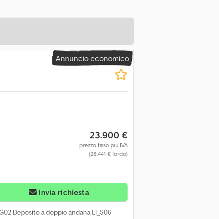
Annuncio economico
23.900 €
prezzo fisso più IVA
(28.441 € lordo)
Invia richiesta
I_G02 Deposito a doppio andana LI_S06