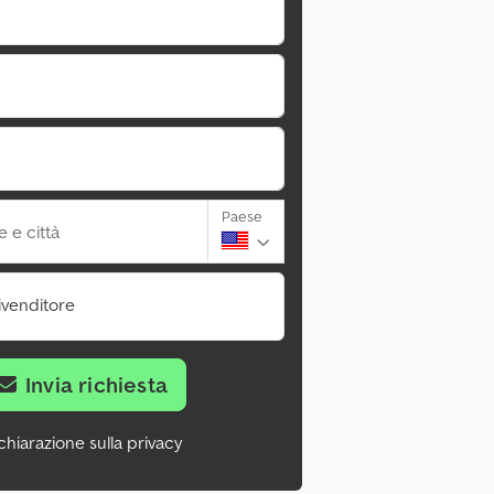
Paese
 e città
ivenditore
Invia richiesta
chiarazione sulla privacy