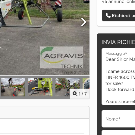
45 annunci onli
Richiedi 
INVIA RICHI
Messaggio*
1
/
7
Nome*