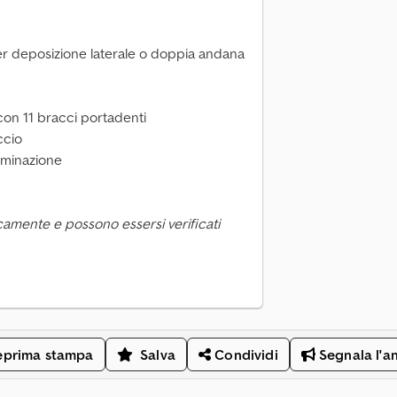
r deposizione laterale o doppia andana
con 11 bracci portadenti
ccio
luminazione
camente e possono essersi verificati
eprima stampa
Salva
Condividi
Segnala l'a