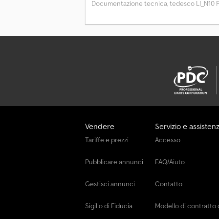
Documentazione tecnica, tedesco LI_N10 P
Vendere
Servizio e assisten
Tariffe e prezzi
Accesso
Pubblicare annunci
FAQ/Aiuto
Gestisci annunci
Contatto
Sigillo di Fiducia
Modello di contratto 