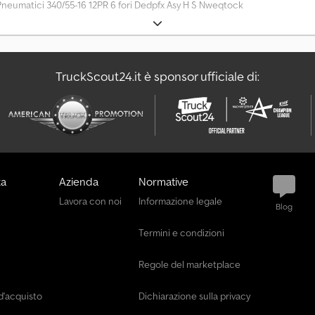
neumatici 340/55-16 12PR 6 fori Dedpfx Asy H S Nweqtock
TruckScout24.it è sponsor ufficiale di:
za
Azienda
Normative
Lavora con noi
Informazione legale
Blog
Termini e condizioni
Regole del marketplace
d'acquisto
Dichiarazione sulla privacy