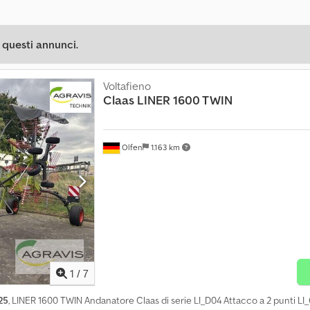
 questi annunci.
Voltafieno
Claas
LINER 1600 TWIN
Olfen
1.163 km
1
/
7
25
, LINER 1600 TWIN Andanatore Claas di serie LI_D04 Attacco a 2 punti L