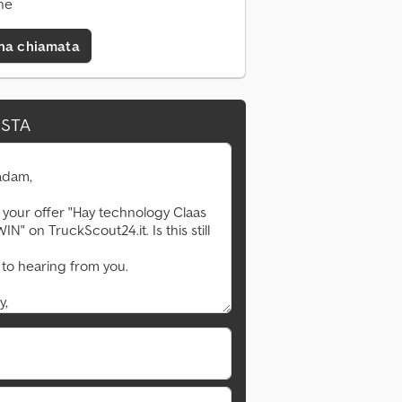
ne
una chiamata
ESTA