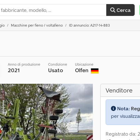
Cerca
gio
Macchine per fieno / voltafieno
ID annuncio: A217-14-883
Anno di produzione
Condizione
Ubicazione
2021
Usato
Olfen
Venditore
Nota:
Reg
per visualizza
Registrato da: 