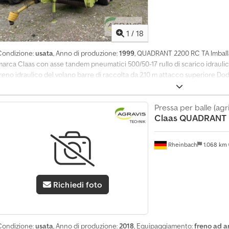
1
/
18
Condizione:
usata
, Anno di produzione:
1999
, QUADRANT 2200 RC TA Imballa
marca Claas con asse tandem pneumatici 500/50-17 rullo di scarico idraulico
freno idraulico del volano barre di raccolta da 2,10 m attacco superiore Do
Pressa per balle (agr
Claas
QUADRANT 5
Rheinbach
1.068 km
Richiedi foto
Condizione:
usata
, Anno di produzione:
2018
, Equipaggiamento:
freno ad a