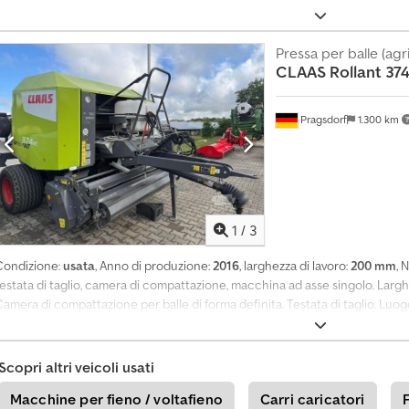
inimo/altezza): 90, monitor delle prestazioni, sistema di avvolgimento con r
ulli, piede/ruota di supporto, testata di taglio, albero cardanico grandang
uperiore (occhello)_____attacco superiore, presa di forza, ruote di supporto, 
Pressa per balle (agr
CLAAS
Rollant 37
isco, 13 coltelli, PU 2,25 m, luogo di stoccaggio: cliente. Dedpfxozdh Ays An
Pragsdorf
1.300 km
1
/
3
Condizione:
usata
, Anno di produzione:
2016
, larghezza di lavoro:
200 mm
, 
estata di taglio, camera di compattazione, macchina ad asse singolo. Larghe
amera di compattazione per balle di forma definita. Testata di taglio. Luogo
njzr A S Rs Eok
Scopri altri veicoli usati
Macchine per fieno / voltafieno
Carri caricatori
F