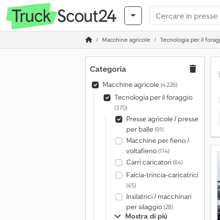
Macchine agricole
Tecnologia per il forag
Categoria
Macchine agricole
(4.226)
Tecnologia per il foraggio
(370)
Presse agricole / presse
per balle
(91)
Macchine per fieno /
voltafieno
(114)
Carri caricatori
(64)
Falcia-trincia-caricatrici
(45)
Insilatrici / macchinari
per silaggio
(28)
Mostra di più