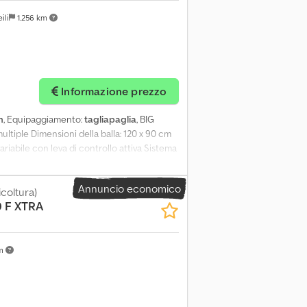
ili
1.256 km
Informazione prezzo
h
, Equipaggiamento:
tagliapaglia
, BIG
tiple Dimensioni della balla: 120 x 90 cm
riabile con leva di controllo attiva Sistema
one + rullo di alimentazione attivo Sistema
ame sono protette singolarmente, le lame
Annuncio economico
oraggio della macchina Dsdpfxezq Idvs An
icoltura)
 F XTRA
lla balla, asse tandem, sterzante
tori tramite ventilatore aggiuntivo Sistema
lle Terminale operatore CCI 200 Sensore di
i lame aggiuntive per la testata di taglio del
km
ella garanzia Krone-Warranty Plus a 36 mesi