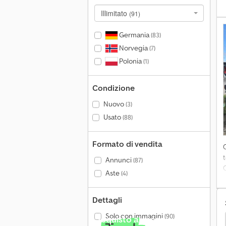
m
Illimitato
(91)
r
s
Germania
(83)
d
Norvegia
(7)
Polonia
(1)
Condizione
Nuovo
(3)
Usato
(88)
Formato di vendita
t
Annunci
(87)
C
Aste
(4)
A
Dettagli
Oltre 140.000 richieste di
Solo con immagini
(90)
acquisto al mese
se Per Balle
Altro Presse Agricole / Presse Per Balle