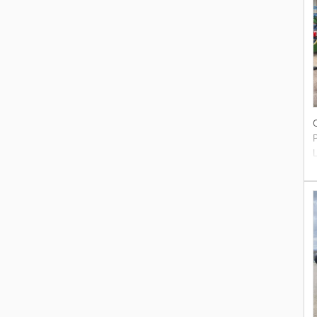
L
d
d
E
d
u
r
t