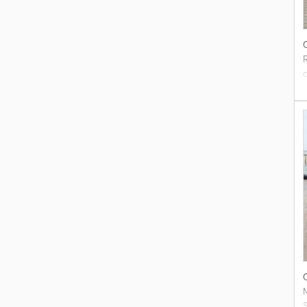
(
p
(