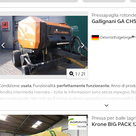
Pressapaglia rotonde 
Gallignani
GA CH5
Oelsnitz/Erzgebirge
1
/
21
Condizione:
usata
, Funzionalità:
perfettamente funzionante
, Anno di prod
endita intermedia riservata – tutte le informazioni sono senza impegno. Non
’accuratezza dei dati indicati. Esclusa qualsiasi garanzia e/o responsabilit
ifformità rispetto alla descrizione sopra riportata. Si evidenzia che oggett
ompravendita sarà esclusivamente il veicolo nello stato in cui si trova. Dj
Pressa per balle (agr
Krone
BIG PACK 1