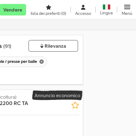
Vendere
Lingua
lista dei preferiti
(0)
Accesso
Menù
ta
(91)
Rilevanza
le / presse per balle
Annuncio economico
icoltura)
2200 RC TA