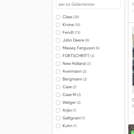
m
Claas
(26)
Krone
(16)
Fendt
(13)
John Deere
(9)
Massey Ferguson
(6)
FORTSCHRITT
(3)
New Holland
(3)
Avermann
(2)
Bergmann
(2)
Case
(2)
Case IH
(2)
Welger
(2)
Arjes
(1)
Gallignani
(1)
P
Kuhn
(1)