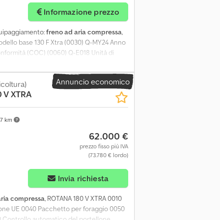
Informazione prezzo
quipaggiamento:
freno ad aria compressa
,
odello base 130 F Xtra (0030) Q-MY24 Anno
onformità (COC) (0060) Q-E018 Unità di
 (0080) Q-P225 Raccoglitore da 2,25 m
rauliche, fisse e con funzione di sterzo
Annuncio economico
 (0130) Q-W560 Pneumatici 560/45-22,5
icoltura)
 V XTRA
 rete (0160) Q-A070 Supporto aggiuntivo
 estraibile (0180) Q-A365 Cunei di supporto
ivo di carico a rulli (0210) Q-B060
67 km
060 Gancio di traino fisso da 40 mm
62.000 €
prezzo fisso più IVA
(73.780 € lordo)
più foto
Invia richiesta
aria compressa
, ROTANA 180 V XTRA 0010
ione UE 0040 Pacchetto per foraggio 0050
0 Controllo automatico del portellone