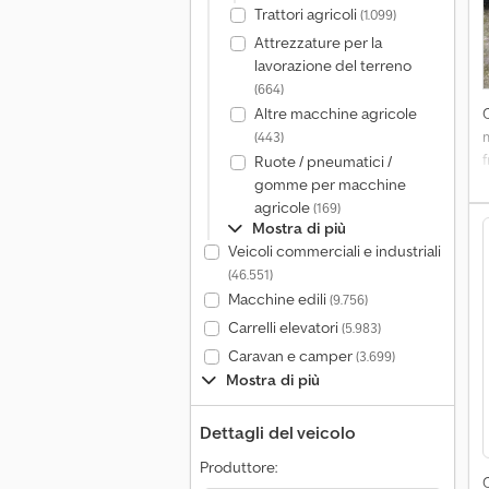
Trattori agricoli
(1.099)
Attrezzature per la
lavorazione del terreno
(664)
Altre macchine agricole
(443)
Ruote / pneumatici /
gomme per macchine
agricole
(169)
Mostra di più
Veicoli commerciali e industriali
(46.551)
Macchine edili
(9.756)
Carrelli elevatori
(5.983)
Caravan e camper
(3.699)
Mostra di più
Dettagli del veicolo
Produttore: