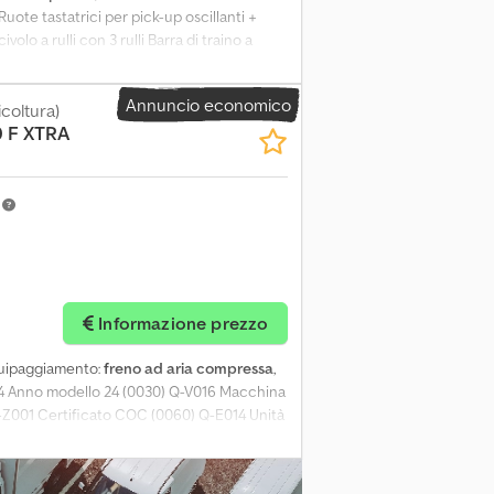
te tastatrici per pick-up oscillanti +
olo a rulli con 3 rulli Barra di traino a
ssale tandem sterzante Pneumatici 620/50-
o circuito ad aria compressa Sensore di
Annuncio economico
icoltura)
 F XTRA
m
Informazione prezzo
quipaggiamento:
freno ad aria compressa
,
24 Anno modello 24 (0030) Q-V016 Macchina
Q-Z001 Certificato COC (0060) Q-E014 Unità
P615 Barra pressarulli variabile (0090) Q-
17 17 coltelli (0110) Q-W010 Assale con
ione 540 giri/min (0140) Q-A050 Legatura a