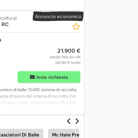
ete, pick-up, dispositivo di pressione sui
olare, macchina ad asse singolo, attacco
Annuncio economico
dispositivo di pressione sui rulli, freno a
icoltura)
4 RC
 Ejck
21.900 €
prezzo fisso più IVA
(26.061 € lordo)
Invia richiesta
Numero di balle: 12.400, sistema di raccolta,
zza di lavoro del sistema di raccolta: 2 m.
 di stoccaggio: presso il cliente. Dcsdpfx
asciatori Di Balle
Mc Hale Presse Agricole / Presse Per 