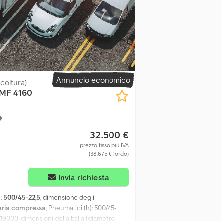
ulsore balle estraibile (0170) Q-A365 Cunei
 - dispositivo per il carico dei rotoli
 di traino fisso 40mm
Annuncio economico
icoltura)
MF 4160
32.500 €
prezzo fisso più IVA
(38.675 € lordo)
Invia richiesta
e:
500/45-22,5
, dimensione degli
aria compressa
, Pneumatici (h): 500/45-
: 19000, dimensioni della balla (diametro