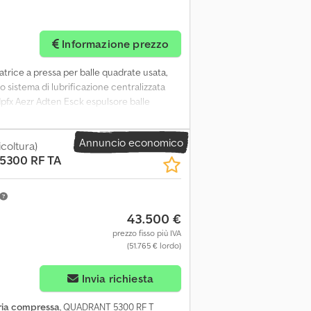
Informazione prezzo
trice a pressa per balle quadrate usata,
 sistema di lubrificazione centralizzata
dpfx Aezr Adten Esck espulsore balle
Annuncio economico
icoltura)
300 RF TA
43.500 €
prezzo fisso più IVA
(51.765 € lordo)
Invia richiesta
ria compressa
, QUADRANT 5300 RF T