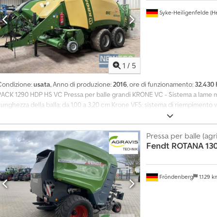
Syke-Heiligenfelde (He
1
/
5
Condizione:
usata
, Anno di produzione:
2016
, ore di funzionamento:
32.430 
PACK 1290 HDP HS VC Pressa per balle grandi KRONE VC - Sistema a lame mul
unghezza della balla: da 1,00 a 3,20 cm Krone VFS: sistema di riempimento va
i raccolta Active Easyflow con ruote di controllo mobili Rullo di compressi
i flusso ad alta velocità Testa di taglio a rotore Vari-Cut con 51 lame Le l
possono essere attivate in gruppi 6 nodatori doppi Funzionamento e monit
Pressa per balle (agr
Fendt
ROTANA 130
ock Lubrificazione centralizzata, impostazione elettrica della lunghezza de
Elettronica di bordo confortevole Pneumatici 620/50 R 22.5 Pulizia dei noda
i pulizia a rulli con bilancia integrata e dispositivo di espulsione delle ba
midità Attacco inferiore con gancio a sfera K 80 Fari di lavoro a LED 5 set d
Fröndenberg
1.129 
otore Assistenza idraulica per l'avviamento dell'HDP inclusa l'estensione d
otali