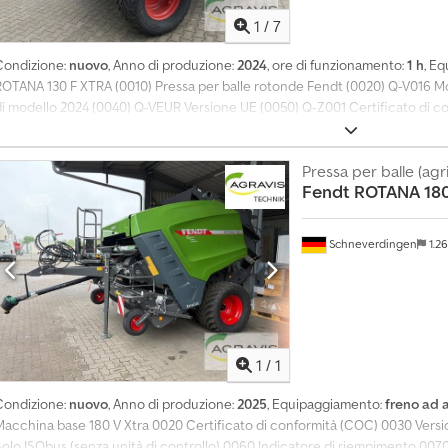
1
/
7
Condizione:
nuovo
, Anno di produzione:
2024
, ore di funzionamento:
1 h
, E
ROTANA 130 F XTRA (0010) Pressa per balle rotonde Fendt (0020) Q-V016 M
di modello 2024 (0040) Q-VEUR Versione UE (0050) Q-Z001 Certificato di c
controllo Bale control Pro ISObus (0070) Q-A250 Indicatore di riempimento
0090) Q-P615 Deviatore a rulli variabile (0100) Q-P666 Ruote di supporto id
(0110) Q-C025 25 coltelli (0120) Q-W010 Asse con freno ad aria compressa
Pressa per balle (agr
Fendt
ROTANA 180
(0140) Q-A040 Trasmissione a 540 giri/min (0150) Q-A050 Avvolgimento con
er i rotoli di rete Dcjdpfx Asy Tq Hhjn Eok (0170) Q-A155 Espulsore di balle
0190) Q-A510 Portellone posteriore Speed (0200) Q-A515 Easy load - Disposit
Schneverdingen
1.2
Cuscinetti dei rulli di compressione (lubrificazione automatica) (0220) Q-D
Richiedi 
1
/
1
Condizione:
nuovo
, Anno di produzione:
2025
, Equipaggiamento:
freno ad 
Macchina base 180 V Xtra 0020 Certificato di conformità (COC) 0030 Vers
Solo ISObus (senza unità di controllo) 0060 Indicatore di riempimento 007