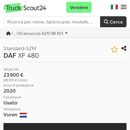
Vendere
Cerca
/ ... / ID annuncio: A217-08-103
Standard-SZM
DAF
XF 480
VB più IVA
23.900 €
(28.919 € lordo)
Anno di produzione
2020
Condizione
Usato
Ubicazione
Vuren