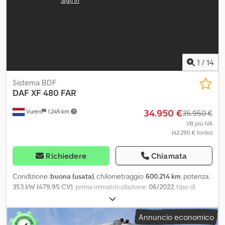
1
/
14
Sistema BDF
DAF
XF 480 FAR
34.950 €
Vuren
1.245 km
35.950 €
VB più IVA
(42.290 € lordo)
Richiedere
Chiamata
Condizione:
buona (usata)
, chilometraggio:
600.214 km
, potenza:
353 kW (479,95 CV)
, prima immatricolazione:
06/2022
, tipo di
carburante:
diesel
, dimensione degli pneumatici:
385/55R22,5
,
configurazione degli assi:
6x2
, passo:
4.400 mm
, carburante:
Annuncio economico
diesel
, colore:
altro
, cabina di guida:
cabina letto
, tipo di