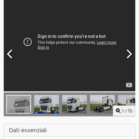
1
/
15
Dati essenziali