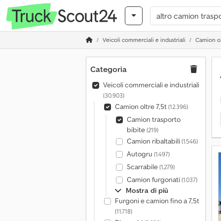
Veicoli commerciali e industriali
Camion ol
Categoria
Veicoli commerciali e industriali
(30.903)
Camion oltre 7,5t
(12.396)
Camion trasporto
bibite
(219)
Camion ribaltabili
(1.546)
Autogru
(1.497)
Scarrabile
(1.279)
Camion furgonati
(1.037)
Mostra di più
Furgoni e camion fino a 7,5t
(11.718)