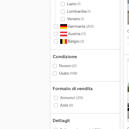
Lazio
(1)
s
Lombardia
(1)
C
Veneto
(1)
Germania
(203)
Austria
(11)
Belgio
(2)
v
Condizione
Nuovo
(21)
Usato
s
(198)
r
Formato di vendita
+
Annunci
(219)
s
Aste
(0)
s
c
Dettagli
a
a