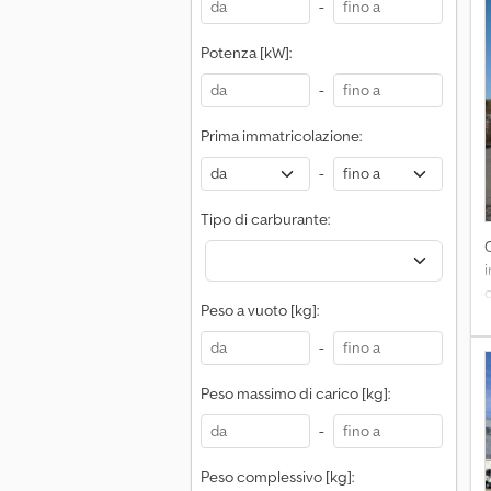
-
C
Potenza [kW]:
e
-
Prima immatricolazione:
-
Tipo di carburante:
Peso a vuoto [kg]:
f
-
b
Peso massimo di carico [kg]:
-
Peso complessivo [kg]: