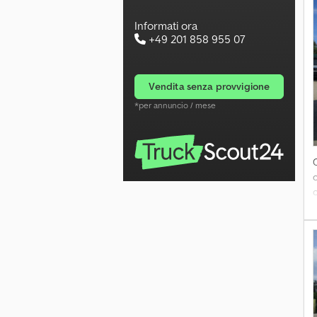
I
A
Informati ora
+49 201 858 955 07
c
1
i
f
vendita senza provvigione
*per annuncio / mese
C
p
d
s
c
t
S
r