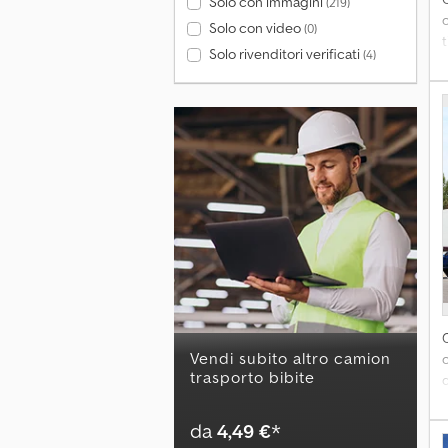
Solo con immagini
(219)
Solo con video
(0)
r
t
Solo rivenditori verificati
(4)
s
k
A
c
f
A
i
P
Vendi subito altro camion
trasporto bibite
7
da
4,49 €
*
l