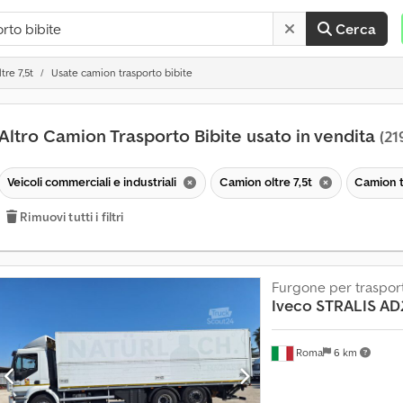
Cerca
tre 7,5t
Usate camion trasporto bibite
Altro Camion Trasporto Bibite usato in vendita
(21
Veicoli commerciali e industriali
Camion oltre 7,5t
Camion t
Rimuovi tutti i filtri
Furgone per trasport
Iveco
STRALIS AD
Roma
6 km