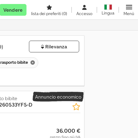
Vendere
Lingua
lista dei preferiti
(0)
Accesso
Menù
9)
Rilevanza
rasporto bibite
Annuncio economico
o bibite
260S33YFS-D
36.000 €
prezzo fisso più IVA