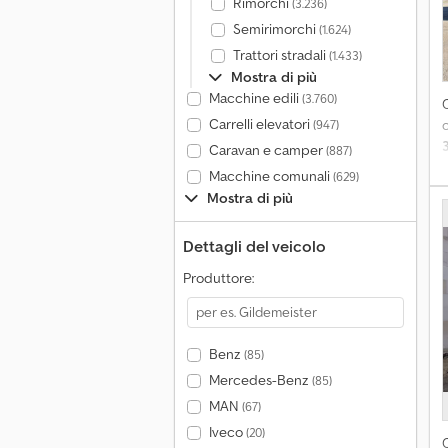
Rimorchi
(3.236)
Semirimorchi
(1.624)
Trattori stradali
(1.433)
Mostra di più
Macchine edili
(3.760)
Carrelli elevatori
(947)
Caravan e camper
(887)
Macchine comunali
(629)
Mostra di più
Dettagli del veicolo
Produttore:
S
Benz
(85)
Mercedes-Benz
(85)
C
MAN
(67)
I
Iveco
(20)