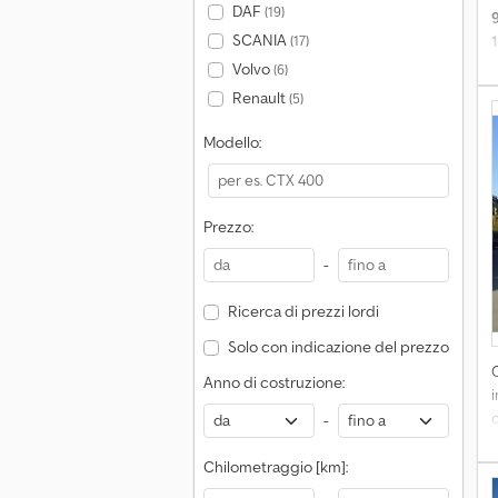
DAF
(19)
SCANIA
(17)
Volvo
(6)
Renault
(5)
Modello:
t
Prezzo:
-
Ricerca di prezzi lordi
c
Solo con indicazione del prezzo
q
Anno di costruzione:
-
a
Chilometraggio [km]:
a