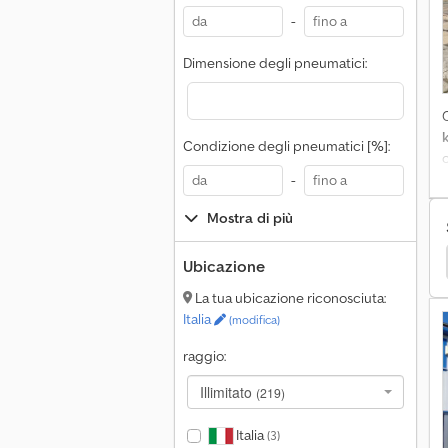
-
Dimensione degli pneumatici:
Condizione degli pneumatici [%]:
-
Mostra di più
l
c
Man Tgm 18 Autocarri
Man Le 18 Autocarri
Ubicazione
La tua ubicazione riconosciuta:
Italia
(modifica)
p
raggio:
f
Illimitato
(219)
Italia
(3)