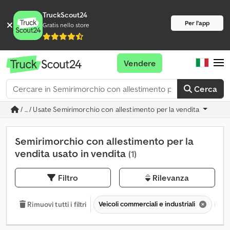
TruckScout24
Per l'app
Gratis nello store
Vendere
Cerca
/ ... / Usate Semirimorchio con allestimento per la vendita
Semirimorchio con allestimento per la
vendita usato in vendita
(1)
Filtro
Rilevanza
Veicoli commerciali e industriali
Se
Rimuovi tutti i filtri