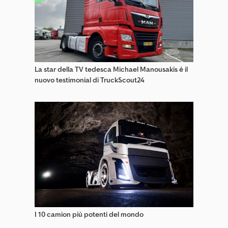
Rimorchi Ribassati Per Macchine Da Costruzione
Rimorchi Trasporto Auto
Seminatrice Di Precisione
La star della TV tedesca Michael Manousakis è il
Semirimorchi A Nastro
nuovo testimonial di TruckScout24
Semirimorchi A Spinta
Semirimorchi Con Cestello
Semirimorchi Per Container Intercambiabili
Semirimorchi Pianali (Aperti)
Semirimorchi Speciali
Semirimorchi Trasportatori Di Auto
I 10 camion più potenti del mondo
Semirimorchi Trasporto Animali