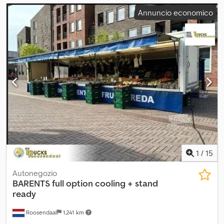
Annuncio economico
1
/
15
Autonegozio
BARENTS
full option cooling + stand
ready
Roosendaal
1.241 km