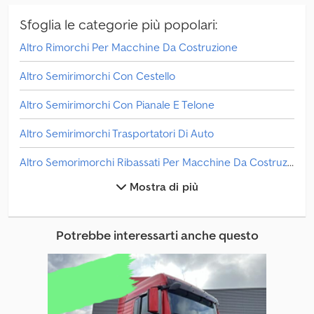
riportati sul nostro sito web. In caso abbiate ricevuto informazioni
differenti vi preghiamo di contattarci. In caso di dubbi
Sfoglia le categorie più popolari:
contattateci telefonicamente per verificare la fattura e/o il
Altro Rimorchi Per Macchine Da Costruzione
pagamento. Dati bancari: Rabobank Laan van Limburg 2 4701BP
Roosendaal IBAN: NL 89 RABO EORI/IVA/TASSA: NL857401B(01)
Altro Semirimorchi Con Cestello
BIC/SWIFT: RABONL2U
Altro Semirimorchi Con Pianale E Telone
Altro Semirimorchi Trasportatori Di Auto
Altro Semorimorchi Ribassati Per Macchine Da Costruzione
Mostra di più
Altro Telai Semirimorchio
Rimorchi Con Pianale E Telone
Potrebbe interessarti anche questo
Rimorchi Di Vendita
Rimorchi Per Cavalli
Rimorchi Per Macchine Da Costruzione