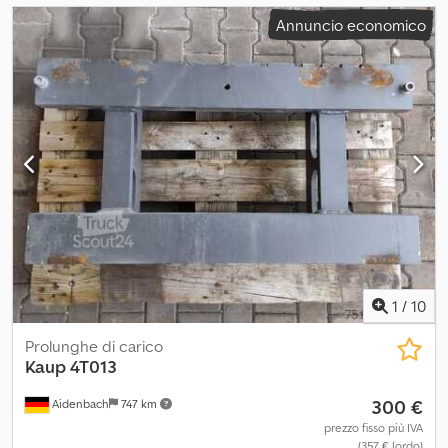
Annuncio economico
1
/
10
Prolunghe di carico
Kaup
4T013
300 €
Aidenbach
747 km
prezzo fisso più IVA
(357 € lordo)