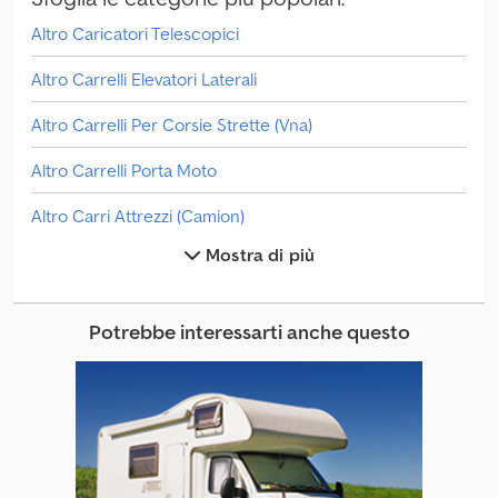
Altro Caricatori Telescopici
Altro Carrelli Elevatori Laterali
Altro Carrelli Per Corsie Strette (Vna)
Altro Carrelli Porta Moto
Altro Carri Attrezzi (Camion)
Mostra di più
Altro Carri Caricatori
Altro Impianti Di Vagliatura
Potrebbe interessarti anche questo
Altro Parti & Accessori Di Macchine Edili
Altro Parti & Accessori Di Rimorchi
Altro Trattori Industriali / Trattori Da Magazzino
Camion Con Cestello