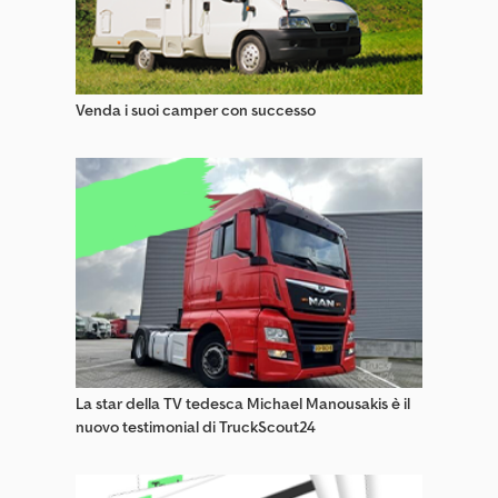
Camion Trasporto Auto/Veicoli
Caricatori Frontali
Venda i suoi camper con successo
Carrelli Elevatori Laterali
Carrelli Per Corsie Strette (Vna)
Carrelli Porta Moto
Carri Caricatori
Dan Truck Carrelli Elevatori
Impianti Di Vagliatura
Parti & Accessori Di Macchine Edili
La star della TV tedesca Michael Manousakis è il
nuovo testimonial di TruckScout24
Piastre Vibranti E Costipatori
Semirimorchi Trasportatori Di Auto