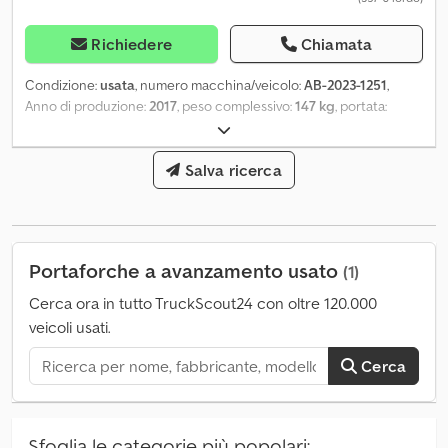
Richiedere
Chiamata
Condizione:
usata
, numero macchina/veicolo:
AB-2023-1251
,
Anno di produzione:
2017
, peso complessivo:
147 kg
, portata:
4.500 kg
, baricentro del carico:
600 mm
, larghezza del prodotto
(max.):
950 mm
, Salvo vendita, modifiche e possibili errori riservati.
Csdow Atavjpfx Apneha
Salva ricerca
Portaforche a avanzamento usato
(1)
Cerca ora in tutto TruckScout24 con oltre 120.000
veicoli usati.
Cerca
Sfoglia le categorie più popolari: