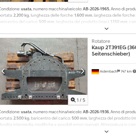
Condizione:
usata
, numero macchina/veicolo:
AB-2026-1965
, Anno di prod
portata:
2.200 kg
, lunghezza delle forche:
1.600 mm
, larghezza delle forche
baricentro del carico:
500 mm
, larghezza del prodotto (max.):
1.150 mm
, ca
odifiche ed eventuali errori riservati. Attrezzatura ausiliaria nello stato 
(M-M)). Cedpfx Aoy Tgzbohuoha
Rotatore
Kaup
2T391EG (36
Seitenschieber)
Aidenbach
747 km
1
/
5
Condizione:
usata
, numero macchina/veicolo:
AB-2026-1936
, Anno di prod
portata:
2.500 kg
, baricentro del carico:
500 mm
, larghezza del prodotto (m
endita intermedia, modifiche e possibili errori riservati. Attrezzatura in cond
a 900 mm (M-M)). Cjdpfsyykazjx Ahusha