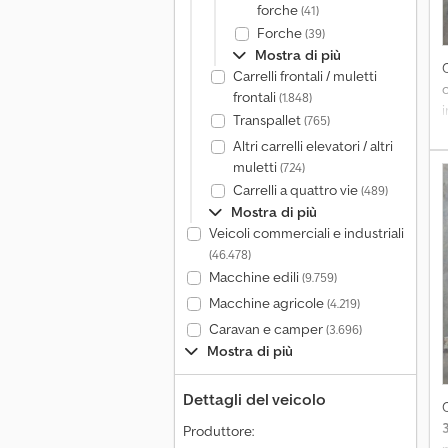
forche
(41)
Forche
(39)
Mostra di più
Carrelli frontali / muletti
frontali
(1.848)
i
Transpallet
(765)
Altri carrelli elevatori / altri
muletti
(724)
Carrelli a quattro vie
(489)
Mostra di più
Veicoli commerciali e industriali
(46.478)
Macchine edili
(9.759)
Macchine agricole
(4.219)
Caravan e camper
(3.696)
Mostra di più
Dettagli del veicolo
Produttore: