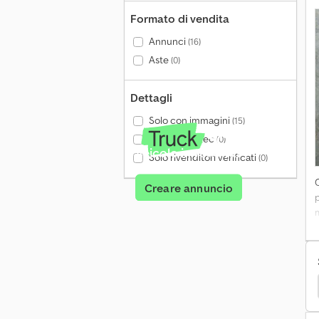
Formato di vendita
Annunci
(16)
Aste
(0)
Dettagli
Solo con immagini
(15)
Solo con video
(0)
Veicolo in vendita?
Solo rivenditori verificati
(0)
Creare annuncio
m