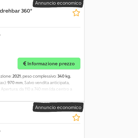
Annuncio economico
(drehbar 360°
Informazione prezzo
uzione:
2021
, peso complessivo:
340 kg
,
ax.):
970 mm
, Salvo vendita anticipata,
va. Apertura: da 110 a 740 mm (da centro a
Annuncio economico