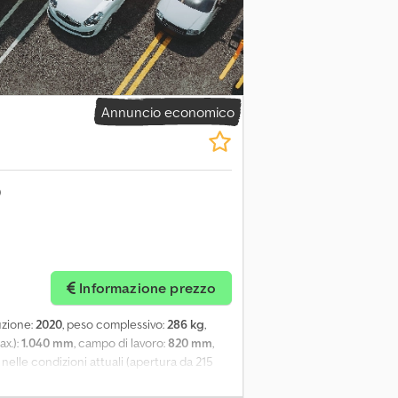
Annuncio economico
Informazione prezzo
uzione:
2020
, peso complessivo:
286 kg
,
ax.):
1.040 mm
, campo di lavoro:
820 mm
,
 nelle condizioni attuali (apertura da 215