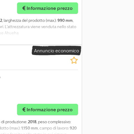
Informazione prezzo
2
, larghezza del prodotto (max.):
990 mm
,
ori. L'attrezzatura viene venduta nello stato
Drke Ahueha
Annuncio economico
Informazione prezzo
o di produzione:
2018
, peso complessivo:
dotto (max.):
1.150 mm
, campo di lavoro:
920