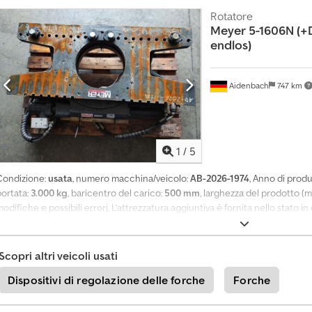
r
Rotatore
v
Meyer
5-1606N (+
endlos)
e
n
d
Aidenbach
747 km
i
t
o
r
1
/
5
i
Condizione:
usata
, numero macchina/veicolo:
AB-2026-1974
, Anno di prod
I
portata:
3.000 kg
, baricentro del carico:
500 mm
, larghezza del prodotto (m
n
odifiche e possibili errori. L’attrezzatura aggiuntiva è fornita nello stato i
f
centro a centro). Cedozc Tfkopfx Ahuoha
o
r
m
Scopri altri veicoli usati
a
t
Dispositivi di regolazione delle forche
Forche
i
o