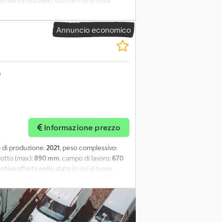
tiva fornita nello stato in cui si trova
Annuncio economico
Informazione prezzo
o di produzione:
2021
, peso complessivo:
otto (max.):
890 mm
, campo di lavoro:
670
ntiva offerta nello stato in cui si trova