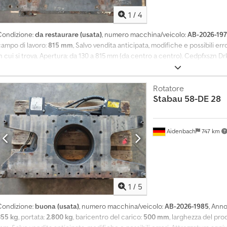
c
1
/
4
h
i
Condizione:
da restaurare (usata)
, numero macchina/veicolo:
AB-2026-197
e
campo di lavoro:
815 mm
, Salvo vendita anticipata, modifiche e possibili err
s
n cui si trova. Apertura: da 130 a 815 mm (da centro a centro). Cedpfxszn 
t
e
d
Rotatore
i
Stabau
58-DE 28
a
c
q
Aidenbach
747 km
u
i
s
t
o
1
/
5
a
l
Condizione:
buona (usata)
, numero macchina/veicolo:
AB-2026-1985
, Ann
m
355 kg
, portata:
2.800 kg
, baricentro del carico:
500 mm
, larghezza del pro
e