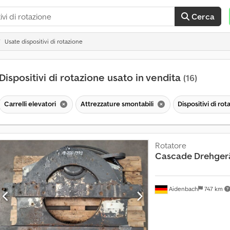
Cerca
Usate dispositivi di rotazione
Dispositivi di rotazione usato in vendita
(16)
O
l
Carrelli elevatori
Attrezzature smontabili
Dispositivi di ro
t
r
e
1
Rotatore
4
Cascade
Drehgerä
0
.
0
Aidenbach
747 km
0
0
r
i