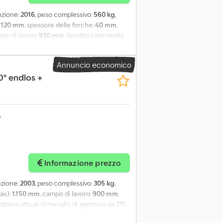
uzione:
2016
, peso complessivo:
560 kg
,
:
120 mm
, spessore delle forche:
40 mm
,
mpo di lavoro:
930 mm
, Vendita intermedia,
attuale (campo di apertura da 200 a 930 mm
Annuncio economico
0° endlos +
Informazione prezzo
uzione:
2003
, peso complessivo:
305 kg
,
ax.):
1.150 mm
, campo di lavoro:
900 mm
,
izioni attuali (intervallo di apertura da 215