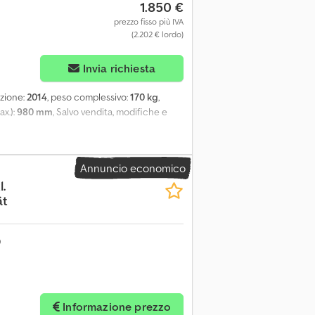
1.850 €
prezzo fisso più IVA
(2.202 € lordo)
Invia richiesta
uzione:
2014
, peso complessivo:
170 kg
,
ax.):
980 mm
, Salvo vendita, modifiche e
Annuncio economico
.
ät
Informazione prezzo