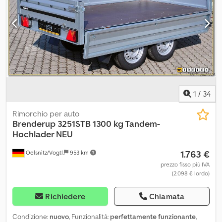
1
/
34
Rimorchio per auto
Brenderup
3251STB 1300 kg Tandem-
Hochlader NEU
1.763 €
Oelsnitz/Vogtl.
953 km
prezzo fisso più IVA
(2.098 € lordo)
Richiedere
Chiamata
Condizione:
nuovo
, Funzionalità:
perfettamente funzionante
,