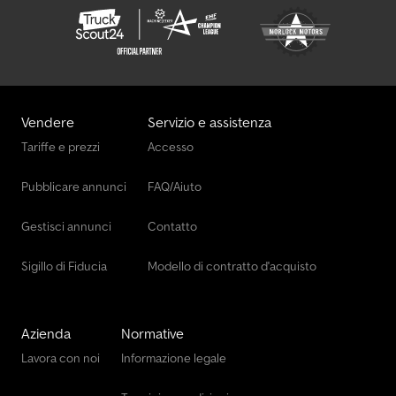
cingolata Peso a vuoto: 1.770 kg Marca motore: Komatsu
Certificazione CE: sì Condizioni tecniche: buone Condizioni
estetiche: buone Numero di serie: N345 Dimensioni di trasporto (L
x L x A): ca. 3,52 m / 1,00 m / 2,32 m Per ulteriori informazioni, si
prega di contattare Tobias Mayr.
Vendere
Servizio e assistenza
Tariffe e prezzi
Accesso
Pubblicare annunci
FAQ/Aiuto
Gestisci annunci
Contatto
Sigillo di Fiducia
Modello di contratto d'acquisto
Azienda
Normative
Lavora con noi
Informazione legale