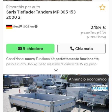
Rimorchio per auto
Saris
Tieflader Tandem MP 305 153
2000 2
2.184 €
Gera
1.002 km
prezzo fisso più IVA
(2.599 € lordo)
Richiedere
Chiamata
Condizione:
nuovo
, Funzionalità:
perfettamente funzionante
,
peso a vuoto:
365 kg
, peso massimo di carico:
1.635 kg
, peso
complessivo:
2.000 kg
, configurazione degli assi:
2 assi
, lunghezza
spazio di carico:
3.050 mm
, larghezza vano di carico:
1.530 mm
,
Annuncio economico
altezza vano di carico:
430 mm
, velocità massima:
100 km/h
, freno
rimorchio:
rimorchio frenato
, Anno di produzione:
2026
, SARIS MP
305 153 2000 2 VEICOLO NUOVO Dimensioni interne: 305cm x
153cm Altezza sponde incl. corrimano: 43cm Altezza piano di
carico: 51cm Peso totale: 2000Kg Portata utile: 1635Kg Rimorchio
ribassato tandem frenato Freno ad inerzia e freno a mano KNOTT
2 assali con freni da 1350Kg Telaio ribassato Telaio in acciaio