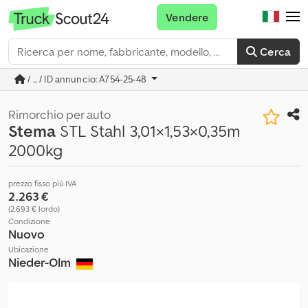
Vendere
Cerca
/ ... / ID annuncio: A754-25-48
Rimorchio per auto
Stema
STL Stahl 3,01×1,53×0,35m
2000kg
prezzo fisso più IVA
2.263 €
(2.693 € lordo)
Condizione
Nuovo
Ubicazione
Nieder-Olm