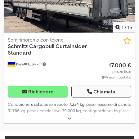
1
/
15
Semirimorchio con telone
Schmitz Cargobull
Curtainsider
Standard
17.000 €
Kiew
1.664 km
prezzo fisso
(IVA non riportata)
Richiedere
Chiamata
Condizione:
usata
, peso a vuoto:
7.234 kg
, peso massimo di carico:
31.766 kg
, peso complessivo:
39.000 kg
, configurazione degli assi:
3 assi
, prima immatricolazione:
07/2017
, lunghezza spazio di carico:
13.620 mm
, larghezza vano di carico:
2.480 mm
, altezza vano di
carico:
2.750 mm
, volume dello spazio di carico:
92 m³
,
sospensione:
aria
, dimensione degli pneumatici:
385/65 R22,5
,