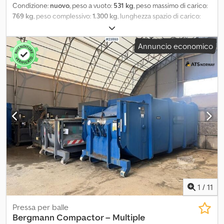
Condizione:
nuovo
, peso a vuoto:
531 kg
, peso massimo di carico:
769 kg
, peso complessivo:
1.300 kg
, lunghezza spazio di carico:
2.515 mm
, larghezza vano di carico:
1.330 mm
, altezza vano di
carico:
1.685 mm
, Dati tecnici Credpfx Ajw A Rf Aokasf Tipo di
Annuncio economico
rimorchio Monasse Tipo di costruzione Struttura sandwich Peso
a vuoto 531 kg Peso totale ammesso 1.300 kg Portata utile 769 kg
Lunghezza interna 2.515 mm Lunghezza totale 3.920 mm
Larghezza interna 1.330 mm Larghezza totale 1.845 mm Altezza
interna 1.685 mm Altezza totale 2.300 mm Altezza di carico 535 mm
Pneumatici 14 pollici Dotazione di serie Timone a V, zincato a
caldo per immersione Presa a 13 poli Pavimento spesso 15 mm
Struttura sandwich PurFerro da 30 mm Porta posteriore a un
battente Serratura a barra e cerniere in acciaio inox Ruotino
d’appoggio Gruppo frigorifero
1
/
11
Pressa per balle
Bergmann
Compactor – Multiple