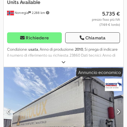
Units Available
5.735 €
Norvegia
2.288 km
prezzo fisso più IVA
(7.169 € lordo)
Richiedere
Chiamata
Condizione:
usata
, Anno di produzione:
2010
, Si prega di indicare
il numero di riferimento su richiesta: 23860 Dati tecnici: Anno di
costruzione: 2010 Volume: 20,8 m³ Peso a vuoto: 4.482 kg Peso
lordo consentito: 8.000 kg Crodpezhrv Rsfx Akaof
Annuncio economico
Completamente funzionante Ultima manutenzione effettuata il
25.11.2025 Telaio con gancio Disponibile per la consegna
immediata Peso a vuoto: 4481 Modello: Compattatore – Possibilità
di acquisto di più unità = Ulteriori informazioni = Uso previsto:
Edilizia Numero di serie: 11-BE00716xxxx Per ulteriori informazioni,
contattare ATS Norway.