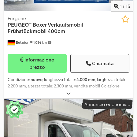
1
/
15
Furgone
PEUGEOT
Boxer Verkaufsmobil
Frühstückmobil 400cm
Betzdorf
1.054 km
Informazione
Chiamata
prezzo
Condizione:
nuovo
, lunghezza totale:
4.000 mm
, larghezza totale:
2.200 mm
, altezza totale:
2.300 mm
, Vendite mobili Colazione
mobile Fresco mobile Self-drive L'oggetto qui mostrato è un
esempio del nostro lavoro ed è già stato consegnato al cliente. In
Annuncio economico
qualità di produttore di veicoli nel campo delle costruzioni
personalizzate, progettiamo, progettiamo e costruiamo veicoli
secondo i VOSTRI desideri. Dimensioni, estensioni, espansioni,
design dei colori e persino la tecnologia possono essere stabiliti
liberamente. Hai domande sulla fattibilità? Inviaci l'elenco delle