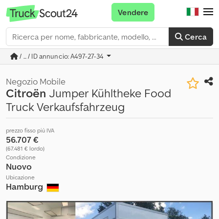
Vendere
Cerca
/ ... / ID annuncio: A497-27-34
Negozio Mobile
Citroën
Jumper Kühltheke Food
Truck Verkaufsfahrzeug
prezzo fisso più IVA
56.707 €
(67.481 € lordo)
Condizione
Nuovo
Ubicazione
Hamburg