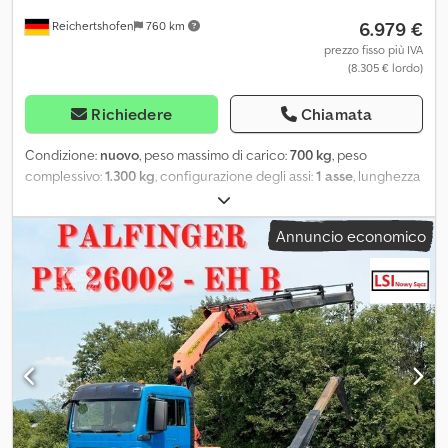
6.979 €
Reichertshofen
760 km
prezzo fisso più IVA
(8.305 € lordo)
Richiedere
Chiamata
Condizione:
nuovo
, peso massimo di carico:
700 kg
, peso
complessivo:
1.300 kg
, configurazione degli assi:
1 asse
, lunghezza
spazio di carico:
2.500 mm
, larghezza vano di carico:
1.500 mm
,
altezza vano di carico:
1.800 mm
, Contenitore refrigerato
Annuncio economico
FK1325HL, rimorchio refrigerato Dati tecnici: * Tipo di rimorchio:
Contenitore refrigerato FK1326/180HL * Peso totale: 1300 kg *
Carico utile: 700 kg * Dimensioni esterne: L: 422 cm, L: 208 cm, A:
241 cm * Dimensioni interne: L: 250 cm, L: 150 cm, A: 180 cm *
Altezza di carico: 55 cm * Pavimento: pannello multistrato con
pannello sandwich sottostante * Telaio: acciaio saldato, zincato a
caldo * Impianto elettrico: 13 poli, 12 V * Produttore degli assi: AL-
KO o KNOTT * Numero di assi: 1 * Asse frenata * Ruota di supporto:
di serie * Pareti sandwich: spessore 60 mm * Porte a battente
posteriori con chiusura a maniglia girevole in acciaio inossidabile