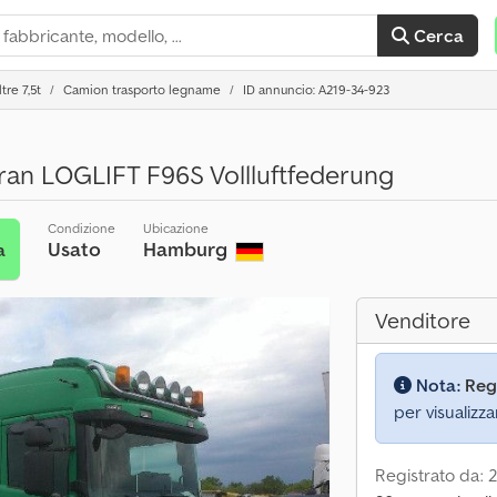
Cerca
tre 7,5t
Camion trasporto legname
ID annuncio: A219-34-923
an LOGLIFT F96S Vollluftfederung
Condizione
Ubicazione
Usato
Hamburg
a
Venditore
Nota:
Reg
per visualizza
Registrato da: 