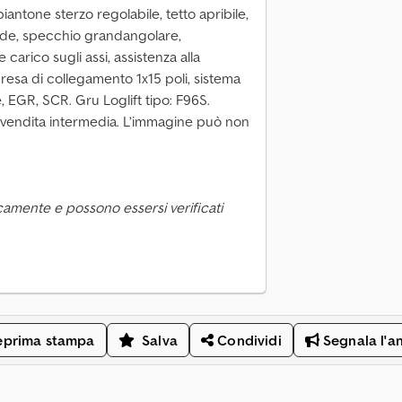
antone sterzo regolabile, tetto apribile,
ede, specchio grandangolare,
 carico sugli assi, assistenza alla
 presa di collegamento 1x15 poli, sistema
e, EGR, SCR. Gru Loglift tipo: F96S.
 e vendita intermedia. L’immagine può non
camente e possono essersi verificati
eprima stampa
Salva
Condividi
Segnala l'a