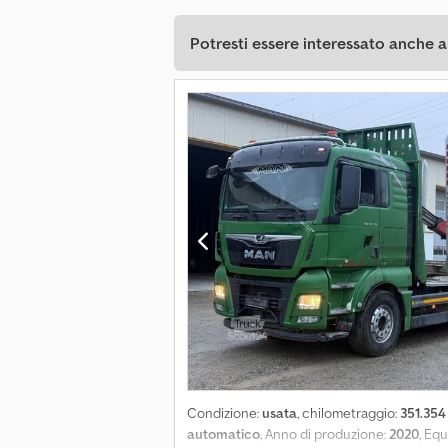
Potresti essere interessato anche a
Condizione:
usata
, chilometraggio:
351.354
automatico
, Anno di produzione:
2020
, Eq