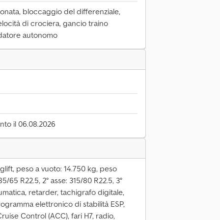
ionata, bloccaggio del differenziale,
elocità di crociera, gancio traino
aldatore autonomo
to il 06.08.2026
glift, peso a vuoto: 14.750 kg, peso
5/65 R22.5, 2° asse: 315/80 R22.5, 3°
atica, retarder, tachigrafo digitale,
rogramma elettronico di stabilità ESP,
uise Control (ACC), fari H7, radio,