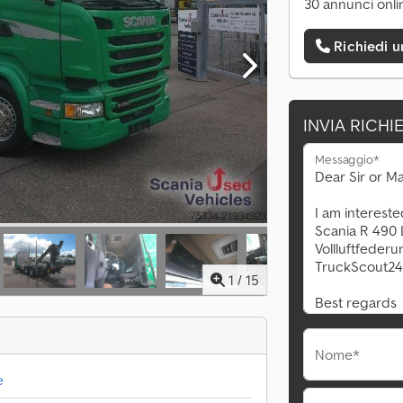
30 annunci onli
Richiedi 
INVIA RICHI
Messaggio*
1
/
15
Nome*
e