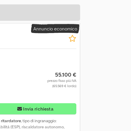
Annuncio economico
55.100 €
prezzo fisso più IVA
(65.569 € lordo)
Invia richiesta
:
ritardatore
, tipo di ingranaggio:
bilità (ESP), riscaldatore autonomo,