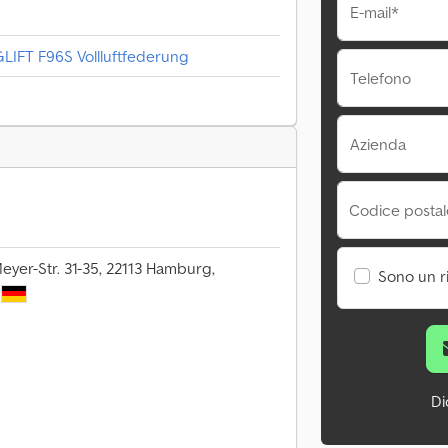
E-mail*
IFT F96S Vollluftfederung
Telefono
Azienda
Codice postale
yer-Str. 31-35, 22113 Hamburg,
Sono un r
Di