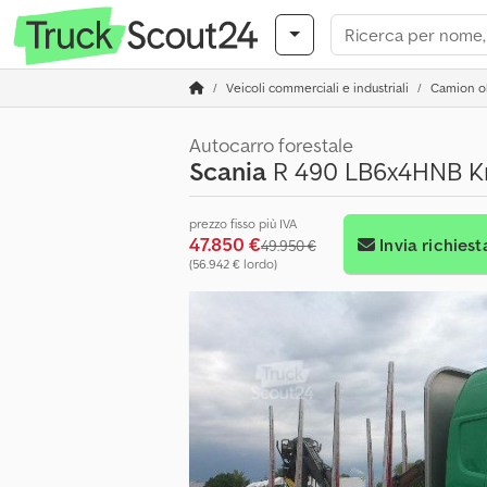
Veicoli commerciali e industriali
Camion ol
Autocarro forestale
Scania
R 490 LB6x4HNB Kr
prezzo fisso più IVA
47.850 €
Invia richiest
49.950 €
(56.942 € lordo)