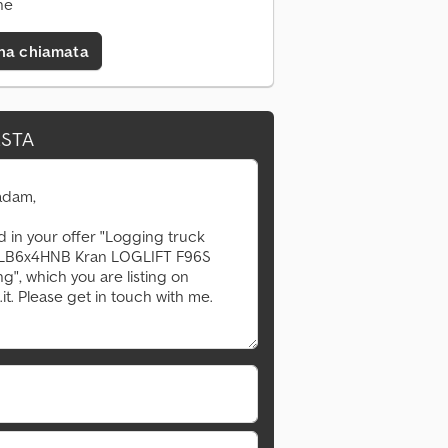
ne
una chiamata
ESTA