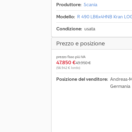
Produttore:
Scania
Modello:
R 490 LB6x4HNB Kran LOGL
Condizione:
usata
Prezzo e posizione
prezzo fisso più IVA
47.850 €
49.950 €
(56.942 € lordo)
Posizione del venditore:
Andreas-Me
Germania