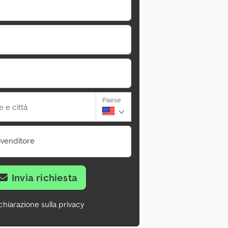
Paese
 e città
ivenditore
Invia richiesta
chiarazione sulla privacy