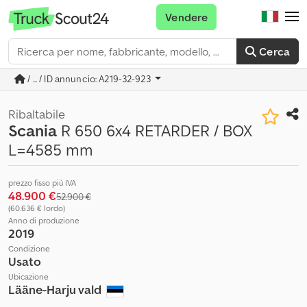
Vendere
Cerca
/ ... / ID annuncio: A219-32-923
Ribaltabile
Scania
R 650 6x4 RETARDER / BOX
L=4585 mm
prezzo fisso più IVA
48.900 €
52.900 €
(60.636 € lordo)
Anno di produzione
2019
Condizione
Usato
Ubicazione
Lääne-Harju vald