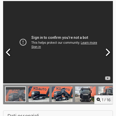
1
/
16
Dati essenziali