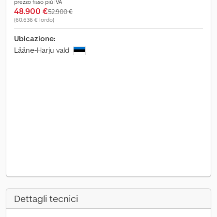
prezzo fisso più IVA
48.900 €
52.900 €
(60.636 € lordo)
Ubicazione:
Lääne-Harju vald
Dettagli tecnici