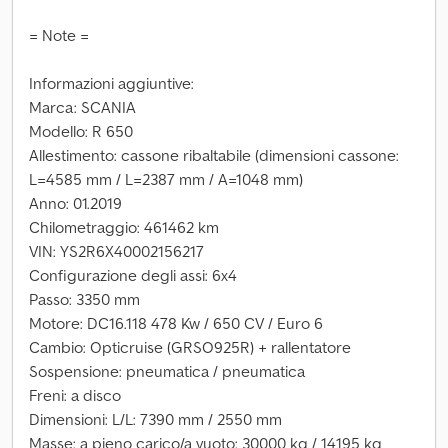
= Note =
Informazioni aggiuntive:
Marca: SCANIA
Modello: R 650
Allestimento: cassone ribaltabile (dimensioni cassone:
L=4585 mm / L=2387 mm / A=1048 mm)
Anno: 01.2019
Chilometraggio: 461462 km
VIN: YS2R6X40002156217
Configurazione degli assi: 6x4
Passo: 3350 mm
Motore: DC16.118 478 Kw / 650 CV / Euro 6
Cambio: Opticruise (GRSO925R) + rallentatore
Sospensione: pneumatica / pneumatica
Freni: a disco
Dimensioni: L/L: 7390 mm / 2550 mm
Masse: a pieno carico/a vuoto: 30000 kg / 14195 kg