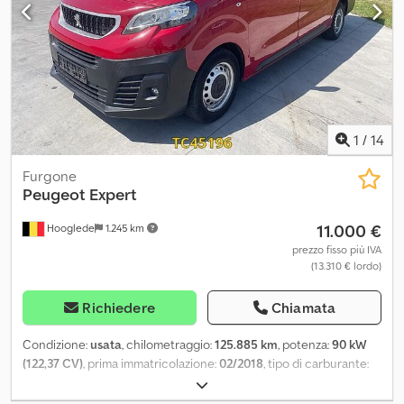
Revisione: Sì Approvazione UE valida fino al: 03.09.2027 Peso a
vuoto: 1720 Peso totale: 2932 Carico utile: 1137 Larghezza: 189,5
Lunghezza: 513,5 Classe emissioni: Euro 5 Modello: Proace Cambio:
manuale Numero di posti: 3 = Ulteriori informazioni = Per ulteriori
informazioni, contattare ATS Norway.
1
/
14
Furgone
Peugeot
Expert
11.000 €
Hooglede
1.245 km
prezzo fisso più IVA
(13.310 € lordo)
Richiedere
Chiamata
Condizione:
usata
, chilometraggio:
125.885 km
, potenza:
90 kW
(122,37 CV)
, prima immatricolazione:
02/2018
, tipo di carburante:
diesel
, passo:
3.280 mm
, carburante:
diesel
, colore:
altro
, tipo di
ingranaggio:
meccanico
, numero di marce:
6
, classe di emissione: