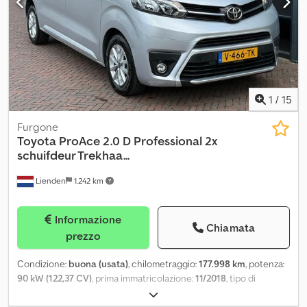
1
/
15
Furgone
Toyota
ProAce 2.0 D Professional 2x
schuifdeur Trekhaa...
Lienden
1.242 km
Informazione
Chiamata
prezzo
Condizione:
buona (usata)
, chilometraggio:
177.998 km
, potenza:
90 kW (122,37 CV)
, prima immatricolazione:
11/2018
, tipo di
carburante:
diesel
, passo:
3.280 mm
, carburante:
diesel
, capacità
del serbatoio del carburante:
70 l
, colore:
argento
, cabina di