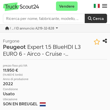
Vendere
Cerca
/ ... / ID annuncio: A219-32-828
Furgone
Peugeot
Expert 1.5 BlueHDI L3
EURO 6 - Airco - Cruise -...
prezzo fisso più IVA
11.950 €
(14.460 € lordo)
Anno di produzione
2022
Condizione
Usato
Ubicazione
SON EN BREUGEL