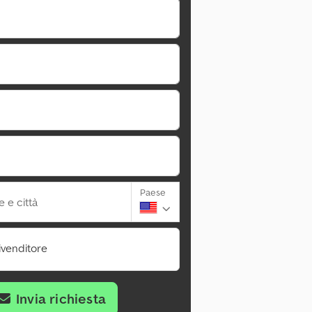
Paese
 e città
ivenditore
Invia richiesta