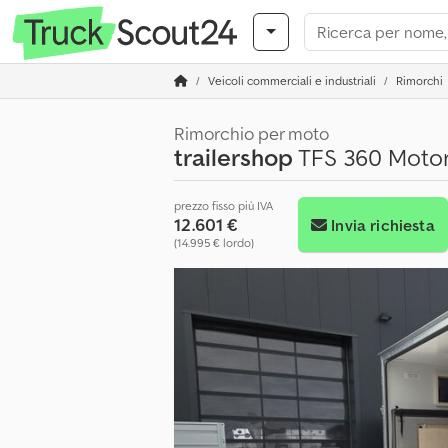
Veicoli commerciali e industriali
Rimorchi
Rimorchio per moto
trailershop
TFS 360 Motor
prezzo fisso più IVA
12.601 €
Invia richiesta
(14.995 € lordo)