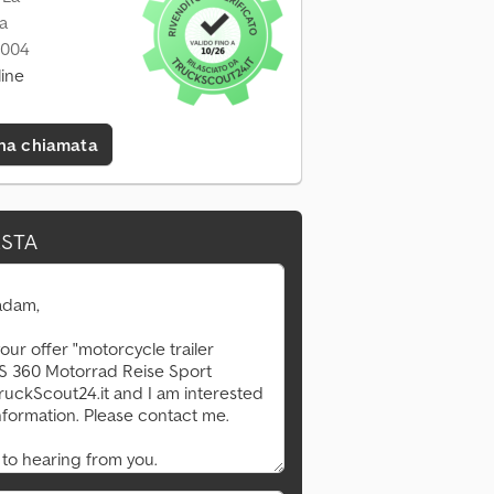
a
2004
ine
una chiamata
ESTA