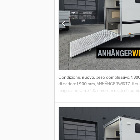
Condizione:
nuovo
, peso complessivo:
1.30
di carico:
1.900 mm
, ANHÄNGERWIRTZ, il punt
magazzino Oltre 130 rimorchi usati disponib
Aigea Rimorchio sportivo tipo caravan TFS 
1500 kg, omologato per 100 km/h. Rimorchio s
ammortizzatori, omologato per 100 km/h, r
chiusura ermetica, lamiera in alluminio goff
persiane, 6 punti di ancoraggio sul fondo st
anteriori/posteriori, ruota di supporto, illum
Appuntamenti solo su prenotazione durante i 