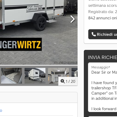
settimana scors
Registrato da: 
842 annunci onl
Richiedi 
INVIA RICHI
Messaggio*
1
/
20
to