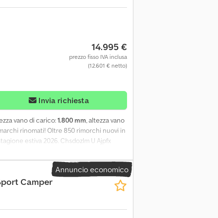
14.995 €
prezzo fisso IVA inclusa
(12.601 € netto)
Invia richiesta
hezza vano di carico:
1.800 mm
, altezza vano
marchi rinomati! Oltre 850 rimorchi nuovi in
stagione estiva 2026. Chsdozlm U Ajpfx
e, 4 finestre, letto pieghevole, portata
sse singolo, telaio a V, pneumatici 14'',
Annuncio economico
 bianco opaco con portellone posteriore a
Sport Camper
 di ventilazione sul tetto, 4 finestre con
/sinistra, 190 cm, supporti
 durante i nostri orari di apertura.
e 14:00 alle 18:00. Sabato/Domenica chiuso.