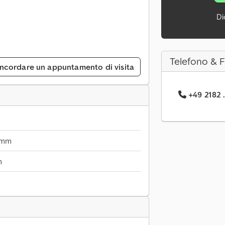
Di
Telefono & 
ncordare un appuntamento di visita
+49 2182 .
 mm
m