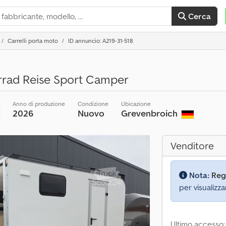
Cerca
Carrelli porta moto
ID annuncio: A219-31-518
rad Reise Sport Camper
Anno di produzione
Condizione
Ubicazione
2026
Nuovo
Grevenbroich
Venditore
Nota:
Reg
per visualizza
Ultimo accesso: