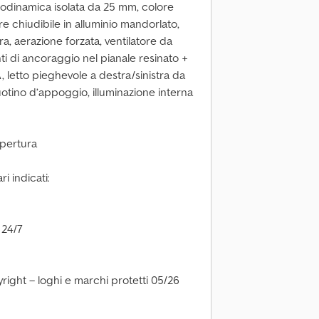
rodinamica isolata da 25 mm, colore
re chiudibile in alluminio mandorlato,
a, aerazione forzata, ventilatore da
nti di ancoraggio nel pianale resinato +
, letto pieghevole a destra/sinistra da
ruotino d’appoggio, illuminazione interna
apertura
i indicati:
 24/7
right – loghi e marchi protetti 05/26