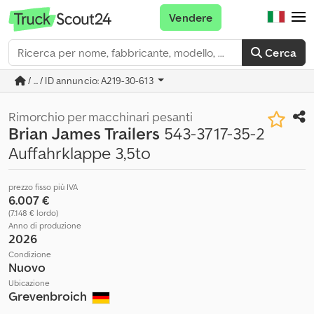
Vendere
Cerca
/ ... / ID annuncio: A219-30-613
Rimorchio per macchinari pesanti
Brian James Trailers
543-3717-35-2
Auffahrklappe 3,5to
prezzo fisso più IVA
6.007 €
(7.148 € lordo)
Anno di produzione
2026
Condizione
Nuovo
Ubicazione
Grevenbroich