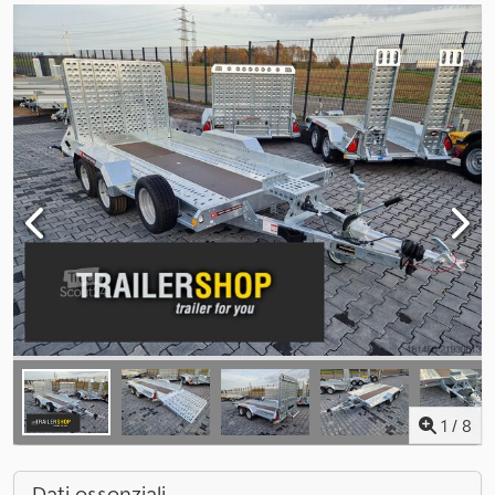
1
/
8
Dati essenziali