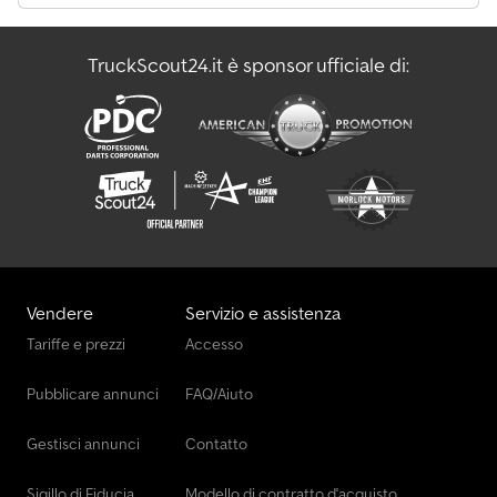
TruckScout24.it è sponsor ufficiale di:
Vendere
Servizio e assistenza
Tariffe e prezzi
Accesso
Pubblicare annunci
FAQ/Aiuto
Gestisci annunci
Contatto
Sigillo di Fiducia
Modello di contratto d'acquisto