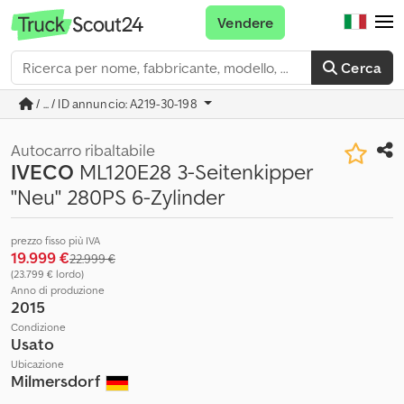
Vendere
Cerca
/ ... / ID annuncio: A219-30-198
Autocarro ribaltabile
IVECO
ML120E28 3-Seitenkipper
"Neu" 280PS 6-Zylinder
prezzo fisso più IVA
19.999 €
22.999 €
(23.799 € lordo)
Anno di produzione
2015
Condizione
Usato
Ubicazione
Milmersdorf