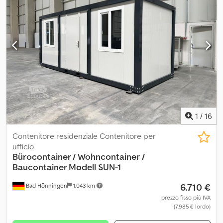
traino 3,5 T a sfera -Gancio traino con testa ad occhione: 14.000
kg di massa rimorchiabile Condizioni eccellenti Veicolo da lunghe
percorrenze (nessun utilizzo in cantiere) Nuova vasca ribaltabile
trilaterale, portellone posteriore a battente, punti di ancoraggio
nel vano di carico, ecc. Cruise control, finestrini elettrici,
specchietti retrovisori esterni elettrici, -Finanziamento e permuta
possibile Dcodoyqknrspfx Ah Isk -Consegna su accordo - 19% IVA
deducibile
1
/
16
Contenitore residenziale Contenitore per
ufficio
Bürocontainer / Wohncontainer
/
Baucontainer Modell SUN-1
6.710 €
Bad Hönningen
1.043 km
prezzo fisso più IVA
(7.985 € lordo)