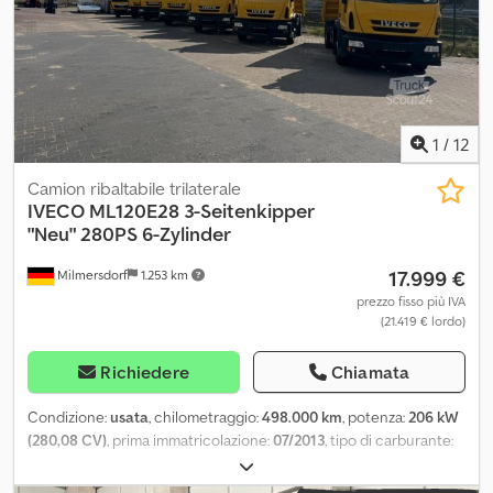
specchietti esterni elettrici. - Possibilità di finanziamento e
permuta - Consegna previo accordo - 19% IVA detraibile Dcedpfx
Ahjynxcxs Iek
1
/
12
Camion ribaltabile trilaterale
IVECO
ML120E28 3-Seitenkipper
"Neu" 280PS 6-Zylinder
17.999 €
Milmersdorf
1.253 km
prezzo fisso più IVA
(21.419 € lordo)
Richiedere
Chiamata
Condizione:
usata
, chilometraggio:
498.000 km
, potenza:
206 kW
(280,08 CV)
, prima immatricolazione:
07/2013
, tipo di carburante:
diesel
, peso complessivo:
11.999 kg
, configurazione degli assi:
2
assi
, freni:
ritardatore
, tipo di ingranaggio:
meccanico
, classe di