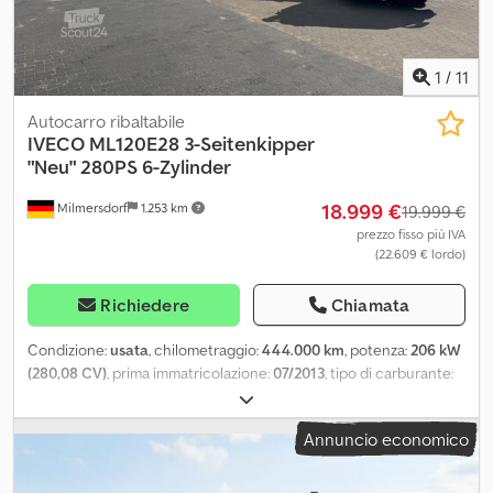
1
/
11
Autocarro ribaltabile
IVECO
ML120E28 3-Seitenkipper
"Neu" 280PS 6-Zylinder
18.999 €
Milmersdorf
1.253 km
19.999 €
prezzo fisso più IVA
(22.609 € lordo)
Richiedere
Chiamata
Condizione:
usata
, chilometraggio:
444.000 km
, potenza:
206 kW
(280,08 CV)
, prima immatricolazione:
07/2013
, tipo di carburante:
diesel
, peso complessivo:
11.999 kg
, configurazione degli assi:
2
assi
, freni:
ritardatore
, tipo di ingranaggio:
meccanico
, classe di
Annuncio economico
emissione:
Euro 5
, Anno di produzione:
2013
, Equipaggiamento:
ABS
, Bloccaggio del differenziale, assistenza alla partenza
automatica. Catene antislittamento, finestrini elettrici, -Gancio