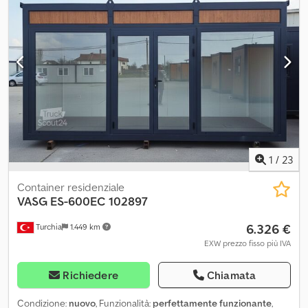
traino 3,5 T a sfera -Gancio traino con testa ad occhione: 14.000
kg di massa rimorchiabile Condizioni eccellenti Veicolo da lunghe
percorrenze (nessun utilizzo in cantiere) Nuova vasca ribaltabile
trilaterale, portellone posteriore a battente, punti di ancoraggio
nel vano di carico, ecc. Cruise control, finestrini elettrici,
specchietti retrovisori esterni elettrici, -Finanziamento e permuta
possibile -Consegna su accordo Dcedpfxjyqknle Ah Isk - 19% IVA
deducibile
1
/
23
Container residenziale
VASG
ES-600EC 102897
6.326 €
Turchia
1.449 km
EXW prezzo fisso più IVA
Richiedere
Chiamata
Condizione:
nuovo
, Funzionalità:
perfettamente funzionante
,