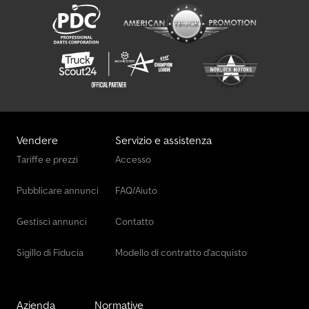
condizioni e ben tenuto Veicolo tedesco, proveniente da primo
proprietario Prezzo NETTO, più 19% di IVA. Saremo lieti di fornirvi
interessanti offerte di finanziamento. Tutte le informazioni sono
fornite senza garanzia. Errori e vendite intermedie sono riservati.
Numero di veicolo interno: 2607
Vendere
Servizio e assistenza
Tariffe e prezzi
Accesso
Pubblicare annunci
FAQ/Aiuto
Gestisci annunci
Contatto
Sigillo di Fiducia
Modello di contratto d'acquisto
Azienda
Normative