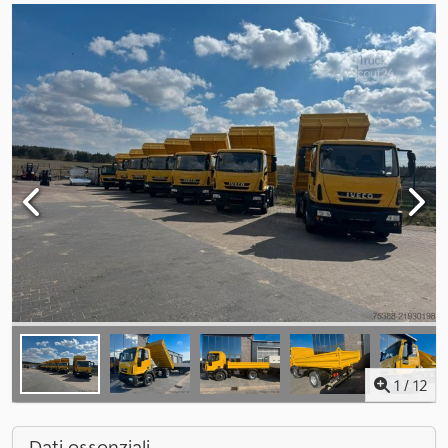
1
/
12
Dati essenziali