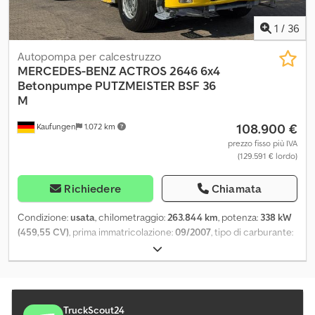
Carico utile: 19.400 kg PESO MASSIMO: 34.000 kg
1
/
36
Autopompa per calcestruzzo
MERCEDES-BENZ
ACTROS 2646 6x4
Betonpumpe PUTZMEISTER BSF 36
M
108.900 €
Kaufungen
1.072 km
prezzo fisso più IVA
(129.591 € lordo)
Richiedere
Chiamata
Condizione:
usata
, chilometraggio:
263.844 km
, potenza:
338 kW
(459,55 CV)
, prima immatricolazione:
09/2007
, tipo di carburante:
diesel
, peso complessivo:
27.000 kg
, configurazione degli assi:
3
assi
, colore:
giallo
, tipo di ingranaggio:
semiautomatico
, classe di
emissione:
Euro 4
, Anno di produzione:
2007
, Equipaggiamento:
ABS, aria condizionata
, Numero interno del veicolo: VTC30034
Disponibile da subito presso il nostro deposito a Kaufungen.
TruckScout24