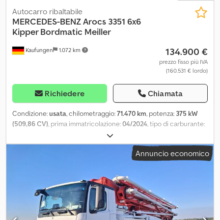
Autocarro ribaltabile
MERCEDES-BENZ
Arocs 3351 6x6
Kipper Bordmatic Meiller
134.900 €
Kaufungen
1.072 km
prezzo fisso più IVA
(160.531 € lordo)
Richiedere
Chiamata
Condizione:
usata
, chilometraggio:
71.470 km
, potenza:
375 kW
(509,86 CV)
, prima immatricolazione:
04/2024
, tipo di carburante:
diesel
, peso complessivo:
26.000 kg
, configurazione degli assi:
3
assi
, prossima ispezione (TÜV):
08/2028
, freni:
ritardatore
, colore:
Annuncio economico
verde
, tipo di ingranaggio:
automatico
, classe di emissione:
Euro
6
, Anno di produzione:
2024
, Equipaggiamento:
ABS, aria
condizionata, trazione integrale
, Numero di veicolo interno:
VTC41 Disponibile da subito presso la nostra sede di Kaufungen
Maggiori informazioni su: * Golec Nutzfahrzeuge GmbH (tedesco,
inglese, bulgaro, russo) * Viktoria Sologubova (polacco, russo,
ucraino, inglese) Passo: 3600 mm Peso a vuoto: 13537 kg Capacità