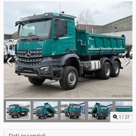
1
/
27
Dati essenziali