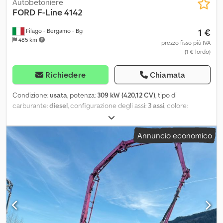
Autobetoniere
FORD
F-Line 4142
1 €
Filago - Bergamo - Bg
485 km
prezzo fisso più IVA
(1 € lordo)
Richiedere
Chiamata
Condizione:
usata
, potenza:
309 kW (420,12 CV)
, tipo di
carburante:
diesel
, configurazione degli assi:
3 assi
, colore:
bianco
, tipo di ingranaggio:
automatico
, classe di emissione:
Euro
6
, Anno di produzione:
2026
, VEICOLO IN PRONTA CONSEGNA!
Annuncio economico
TRATTATIVA RISERVATA Offerta valida per contratti ed
immatricolazioni entro il 30/04/2026 salvo approvazione. -
Accettiamo permute di qualsiasi vettura salvo perizia. - Possibilità
di finanziamenti o Leasing per qualsiasi importo in base alle
esigenze del cliente. Siamo ESPERTI in trattative a distanza
offrendoVi la soluzione migliore per poter comprare i nostri
veicoli nonostante abitiate molto lontano dalla Provincia di
Bergamo. Vi invitiamo a verificare la caratteristiche del veicolo
pubblicato. Lodotruck s.r.l. declina ogni responsabilità per