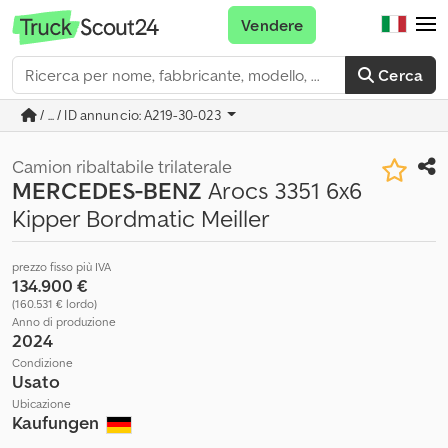
Vendere
Cerca
/ ... / ID annuncio: A219-30-023
Camion ribaltabile trilaterale
MERCEDES-BENZ
Arocs 3351 6x6
Kipper Bordmatic Meiller
prezzo fisso più IVA
134.900 €
(160.531 € lordo)
Anno di produzione
2024
Condizione
Usato
Ubicazione
Kaufungen