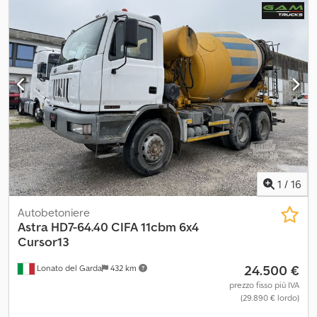
ABS, aria condizionata, programma elettronico di stabilità
(ESP)
, Autopompa per calcestruzzo MB Actros 2641 6x4 BB EPS
con gancio di traino Codpfx Aijx S Tzlopsrf Pompa: CIFA K31 XZ 5
bracci
1
/
16
Autobetoniere
Astra
HD7-64.40 CIFA 11cbm 6x4
Cursor13
24.500 €
Lonato del Garda
432 km
prezzo fisso più IVA
(29.890 € lordo)