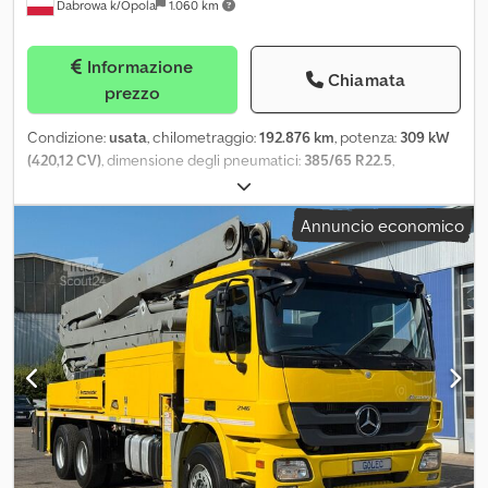
Dabrowa k/Opola
1.060 km
Informazione
Chiamata
prezzo
Condizione:
usata
, chilometraggio:
192.876 km
, potenza:
309 kW
(420,12 CV)
, dimensione degli pneumatici:
385/65 R22.5
,
configurazione degli assi:
8x4
, colore:
verde
, tipo di ingranaggio:
automatico
, classe di emissione:
Euro 6
, sospensione:
acciaio
,
Annuncio economico
lunghezza totale:
9.180 mm
, larghezza totale:
2.550 mm
, altezza
totale:
4.000 mm
, volume dello spazio di carico:
10 m³
, Anno di
produzione:
2018
, Equipaggiamento:
ABS, aria condizionata,
bloccaggio del differenziale, chiusura centralizzata,
regolazione elettrica dei finestrini, specchietto retrovisore
elettrico
, = Opzioni e accessori aggiuntivi = - Autoradio - Quadro
di comando climatizzatore - Tettuccio apribile = Ulteriori
informazioni = Ambito di applicazione: Costruzione Materiale di
applicazione: Calcestruzzo Crsdpfsynf Emox Aipsf Asse 1:
Dimensioni del pneumatico: 385/65 R22.5; Sospensione:
sospensione a balestra Asse 2: Dimensioni del pneumatico: 385/65
R22.5; Sospensione: sospensione a balestra Peso lordo: 14.600 kg