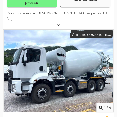
prezzo
Condizione:
nuovo
, DESCRIZIONE SU RICHIESTA Credperbh I Iofx
Aipjf
Annuncio economico
1
/
4