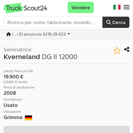
Vendere
Cerca
/ ... / ID annuncio: A219-29-623
Seminatrice
Kverneland
DG II 12000
prezzo fisso più IVA
19.900 €
(23.681 € lordo)
Anno di produzione
2008
Condizione
Usato
Ubicazione
Grimma