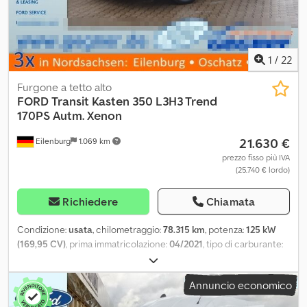
1
/
22
Furgone a tetto alto
FORD
Transit Kasten 350 L3H3 Trend
170PS Autm. Xenon
21.630 €
Eilenburg
1.069 km
prezzo fisso più IVA
(25.740 € lordo)
Richiedere
Chiamata
Condizione:
usata
, chilometraggio:
78.315 km
, potenza:
125 kW
(169,95 CV)
, prima immatricolazione:
04/2021
, tipo di carburante:
diesel
, peso complessivo:
3.500 kg
, colore:
nero
, tipo di
ingranaggio:
automatico
, classe di emissione:
Euro 6
, numero di
Annuncio economico
posti:
3
, Anno di produzione:
2021
, Equipaggiamento:
ABS, aria
condizionata, chiusura centralizzata, filtro antiparticolato,