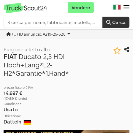
Vendere
Cerca
/ ... / ID annuncio: A219-25-628
Furgone a tetto alto
FIAT
Ducato 2,3 HDI
Hoch+Lang*L2-
H2*Garantie*1.Hand*
prezzo fisso più IVA
14.697 €
(17.489 € lordo)
Condizione
Usato
Ubicazione
Datteln