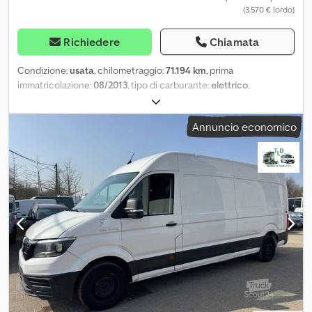
(3.570 € lordo)
Richiedere
Chiamata
Condizione:
usata
, chilometraggio:
71.194 km
, prima
immatricolazione:
08/2013
, tipo di carburante:
elettrico
,
configurazione degli assi:
4x2
, passo:
3.080 mm
, carburante:
elettricità
, colore:
bianco
, tipo di ingranaggio:
automatico
,
Annuncio economico
numero di marce:
2
, numero di posti:
2
, lunghezza totale:
4.690
mm
, larghezza totale:
1.830 mm
, altezza totale:
1.840 mm
, Anno di
produzione:
2013
, Equipaggiamento:
ABS, aria condizionata,
chiusura centralizzata, computer di bordo, porta scorrevole,
regolazione elettrica dei finestrini, riscaldatore autonomo,
servoassistenza sterzo, specchietto retrovisore elettrico
, =
Ulteriori opzioni e accessori = - Presa da 12 volt - Terzo stop -
Alzacristalli elettrici anteriori - Airbag per il conducente -
Chiusura centralizzata con telecomando - Vetri oscurati -
Portiere posteriori - Sedile del conducente regolabile in altezza -
Volante regolabile in altezza - Bracciolo centrale anteriore -
Sensori di parcheggio posteriori - Predisposizione autoradio -
Ruota di scorta - Portiera laterale scorrevole a destra -