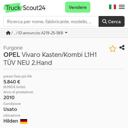
Vendere
Cerca
/ ... / ID annuncio: A219-25-588
Furgone
OPEL
Vivaro Kasten/Kombi L1H1
TÜV NEU 2.Hand
prezzo fisso più IVA
5.840 €
(6.950 € lordo)
Anno di produzione
2010
Condizione
Usato
Ubicazione
Hilden