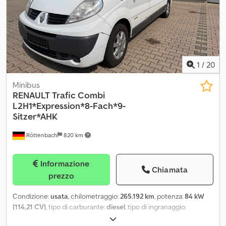
1
/
20
Minibus
RENAULT
Trafic Combi
L2H1*Expression*8-Fach*9-
Sitzer*AHK
Röttenbach
820 km
Informazione
Chiamata
prezzo
Condizione:
usata
, chilometraggio:
265.192 km
, potenza:
84 kW
(114,21 CV)
, tipo di carburante:
diesel
, tipo di ingranaggio:
meccanico
, peso complessivo:
3.055 kg
, prima immatricolazione: