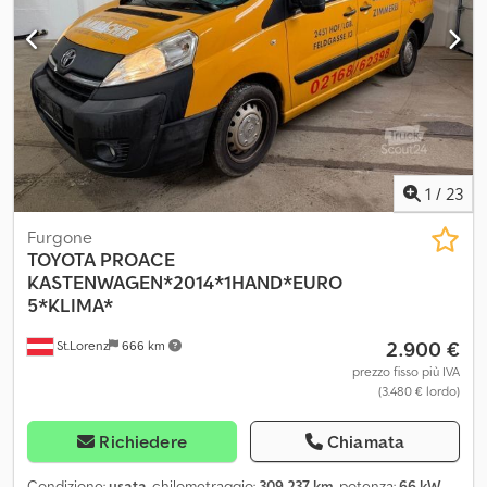
buone Per ulteriori informazioni, contattare Thierry Leemans.
Dsdpfx Aneyup Ufeieck
1
/
23
Furgone
TOYOTA
PROACE
KASTENWAGEN*2014*1HAND*EURO
5*KLIMA*
2.900 €
St.Lorenz
666 km
prezzo fisso più IVA
(3.480 € lordo)
Richiedere
Chiamata
Condizione:
usata
, chilometraggio:
309.237 km
, potenza:
66 kW