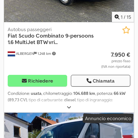
1
/
15
Autobus passeggeri
Fiat
Scudo Combinato 9-persoons
1.6 MultiJet BTW vri...
7.950 €
ALBERGEN
1.248 km
prezzo fisso
(IVA non riportata)
Richiedere
Chiamata
Condizione:
usata
, chilometraggio:
104.688 km
, potenza:
66 kW
(89,73 CV)
, tipo di carburante:
diesel
, tipo di ingranaggio:
meccanico
, configurazione degli assi:
4x2
, passo:
3.000 mm
, prima
immatricolazione:
04/2007
, capacità del serbatoio del carburante:
Annuncio economico
80 l
, Emissioni di CO₂:
198 g/km
, classe di emissione:
Euro 4
,
efficienza energetica:
D
, colore:
blu
, numero di posti:
9
, numero di
precedenti proprietari:
1
, Anno di produzione:
2007
,