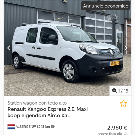
ingranaggio:
meccanico
, classe di emissione:
Euro 5
, numero di
Annuncio economico
posti:
3
, Equipaggiamento:
ABS, chiusura centralizzata, filtro
antiparticolato, programma elettronico di stabilità (ESP)
, 3 posti,
servosterzo, airbag conducente, cambio manuale a 6 marce,
contagiri, servosterzo, alzacristalli elettrici, computer di bordo,
specchietti retrovisori esterni elettrici, bracciolo centrale, Euro 5,
porte ad ali di gabbiano, chiusura centralizzata + telecomando
radio, ecc. Salvo errori, vendite precedenti e refusi. Vendita solo
ad aziende ed esportazione. Dodpfowqua Tox Anieck !!!! Fg-70715
!!!! Chiave n. 89 !!!!!
1
/
15
Station wagon con tetto alto
Renault
Kangoo Express Z.E. Maxi
koop eigendom Airco Ka...
2.950 €
ALBERGEN
1.248 km
prezzo fisso più IVA