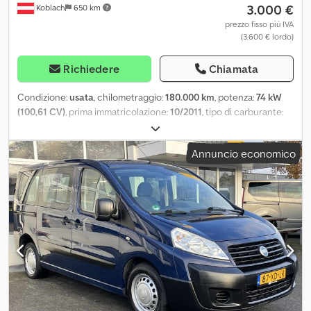
3.000 €
Koblach
650 km
autoradio, 2 altoparlanti, passo 3000 mm, basse emissioni
inquinanti secondo la normativa Euro 5, portiera scorrevole lato
prezzo fisso più IVA
(3.600 € lordo)
passeggero/vano di carico a destra, listelli di protezione laterali
neri, sedile anteriore sinistro regolabile in altezza.
Richiedere
Chiamata
Condizione:
usata
, chilometraggio:
180.000 km
, potenza:
74 kW
(100,61 CV)
, prima immatricolazione:
10/2011
, tipo di carburante:
diesel
, peso complessivo:
3.000 kg
, colore:
bianco
, tipo di
ingranaggio:
automatico
, classe di emissione:
Euro 4
, numero di
Annuncio economico
posti:
2
, Anno di produzione:
2011
, Equipaggiamento:
ABS, aria
condizionata, chiusura centralizzata, filtro antiparticolato
, * Fiat
Ducato 250 * 2,2 L 74 kW * Aria condizionata * Chilometraggio:
180.000 km * Anno di costruzione: 2011 * Motore e trasmissione in
buone condizioni * ZFA25000002088203 * Tel./Whatsapp/Viber:
Alexandar Ilic * Tel./Whatsapp/Viber (inglese): Mladen Ilic * Per
ulteriori camion, macchinari edili e altri macchinari, visitate il
nostro sito web: * / * Scoprite altri camion, macchinari edili e altri
macchinari sul nostro sito web: Dedpjx Nz I Ijfx Anijck * / * Orari di
apertura: da lunedì a venerdì, dalle 07:30 alle 12:00 e dalle 13:00
alle 18:00; sabato, dalle 07:30 alle 17:00.