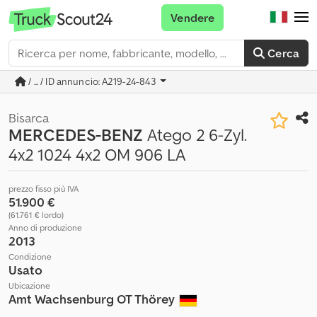
Vendere
Cerca
/ ... / ID annuncio: A219-24-843
Bisarca
MERCEDES-BENZ
Atego 2 6-Zyl.
4x2 1024 4x2 OM 906 LA
prezzo fisso più IVA
51.900 €
(61.761 € lordo)
Anno di produzione
2013
Condizione
Usato
Ubicazione
Amt Wachsenburg OT Thörey