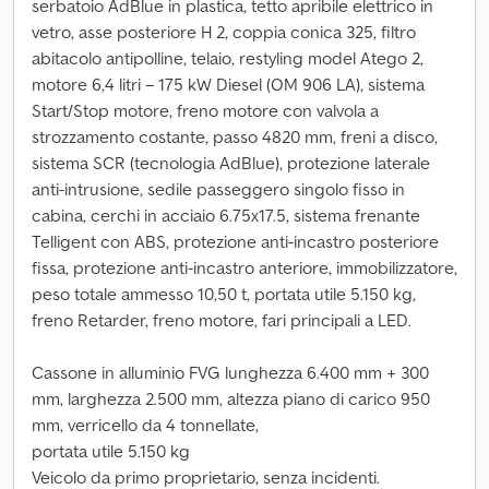
serbatoio AdBlue in plastica, tetto apribile elettrico in
vetro, asse posteriore H 2, coppia conica 325, filtro
abitacolo antipolline, telaio, restyling model Atego 2,
motore 6,4 litri – 175 kW Diesel (OM 906 LA), sistema
Start/Stop motore, freno motore con valvola a
strozzamento costante, passo 4820 mm, freni a disco,
sistema SCR (tecnologia AdBlue), protezione laterale
anti-intrusione, sedile passeggero singolo fisso in
cabina, cerchi in acciaio 6.75x17.5, sistema frenante
Telligent con ABS, protezione anti-incastro posteriore
fissa, protezione anti-incastro anteriore, immobilizzatore,
peso totale ammesso 10,50 t, portata utile 5.150 kg,
freno Retarder, freno motore, fari principali a LED.
Cassone in alluminio FVG lunghezza 6.400 mm + 300
mm, larghezza 2.500 mm, altezza piano di carico 950
mm, verricello da 4 tonnellate,
portata utile 5.150 kg
Veicolo da primo proprietario, senza incidenti.