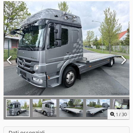
1
/
30
Dati essenziali