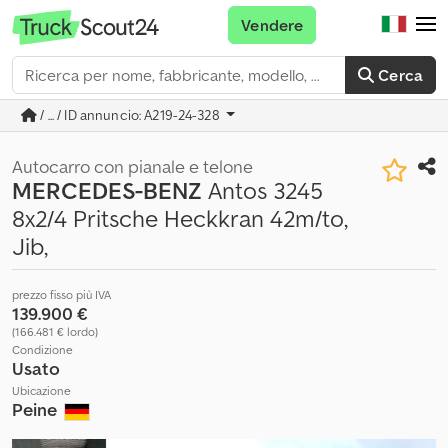
Vendere
Cerca
/ ... / ID annuncio: A219-24-328
Autocarro con pianale e telone
MERCEDES-BENZ
Antos 3245
8x2/4 Pritsche Heckkran 42m/to,
Jib,
prezzo fisso più IVA
139.900 €
(166.481 € lordo)
Condizione
Usato
Ubicazione
Peine