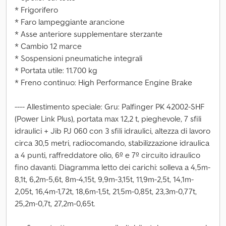
* Frigorifero
* Faro lampeggiante arancione
* Asse anteriore supplementare sterzante
* Cambio 12 marce
* Sospensioni pneumatiche integrali
* Portata utile: 11.700 kg
* Freno continuo: High Performance Engine Brake
---- Allestimento speciale: Gru: Palfinger PK 42002-SHF
(Power Link Plus), portata max 12,2 t, pieghevole, 7 sfili
idraulici + Jib PJ 060 con 3 sfili idraulici, altezza di lavoro
circa 30,5 metri, radiocomando, stabilizzazione idraulica
a 4 punti, raffreddatore olio, 6º e 7º circuito idraulico
fino davanti. Diagramma letto dei carichi: solleva a 4,5m-
8,1t, 6,2m-5,6t, 8m-4,15t, 9,9m-3,15t, 11,9m-2,5t, 14,1m-
2,05t, 16,4m-1,72t, 18,6m-1,5t, 21,5m-0,85t, 23,3m-0,77t,
25,2m-0,7t, 27,2m-0,65t.