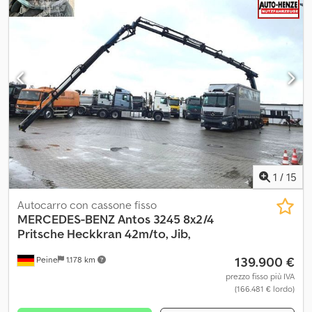
1
/
15
Autocarro con cassone fisso
MERCEDES-BENZ
Antos 3245 8x2/4
Pritsche Heckkran 42m/to, Jib,
139.900 €
Peine
1.178 km
prezzo fisso più IVA
(166.481 € lordo)