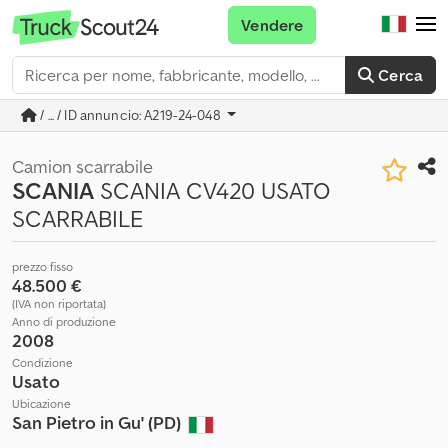
Vendere
Cerca
/ ... / ID annuncio: A219-24-048
Camion scarrabile
SCANIA
SCANIA CV420 USATO
SCARRABILE
prezzo fisso
48.500 €
(IVA non riportata)
Anno di produzione
2008
Condizione
Usato
Ubicazione
San Pietro in Gu' (PD)