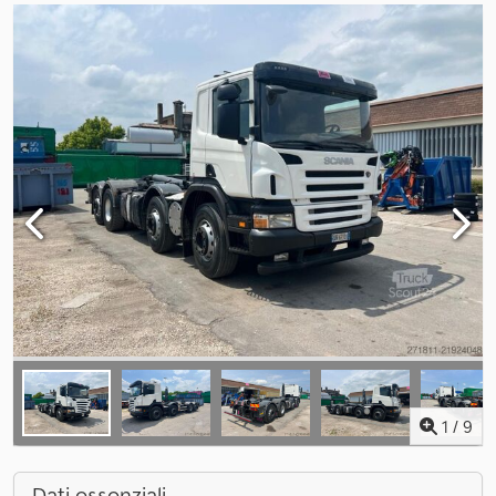
1
/
9
Dati essenziali