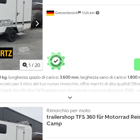
Grevenbroich
1.124 km
1
/
20
0 kg
, lunghezza spazio di carico:
3.600 mm
, larghezza vano di carico:
1.800
cato per il ritiro del tuo nuovo rimorchio, offre marchi di alta qualità! Ol
 Crjdpfx Aoy Sb Hpsi Sjf Esempio non vincolante: nuova produzione 2026 - o
ampa posteriore premium, 4 finestre, letto pieghevole, 1500 kg, 100 km/h 
laio monoasse a V, pneumatici 14'', ammortizzatori idonei per 100 km/h, ro
ortellone posteriore chiudibile in alluminio mandorlato, porta laterale con 
Rimorchio per moto
trailershop
TFS 360 für Motorrad Rei
na, 6 punti di ancoraggio nel pianale resinato + PVC, alimentazione elettric
Camp
osteriori, ruotino d’appoggio, illuminazione interna 12V, spina 13 poli. Ordini
icati: Lun.-Ven. 08:00-12:30 e 14:00-18:00 Sabato / Domenica chiuso Oppure 
– loghi e marchi protetti 05/26 Creatore: Trailershop Articolo n.: TPPTF