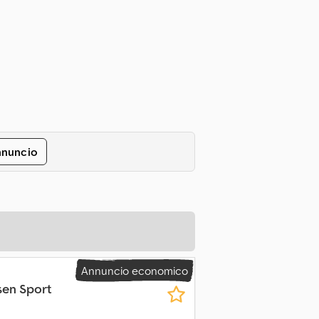
nnuncio
Annuncio economico
sen Sport