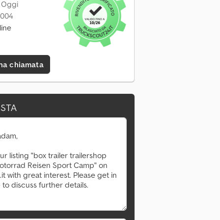
: Oggi
2004
line
una chiamata
ESTA