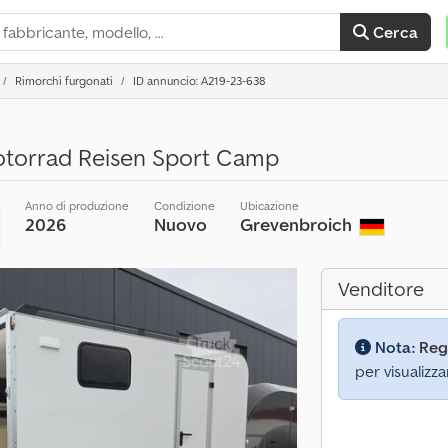
Cerca
Rimorchi furgonati
ID annuncio: A219-23-638
otorrad Reisen Sport Camp
Anno di produzione
Condizione
Ubicazione
2026
Nuovo
Grevenbroich
Venditore
Nota:
Reg
per visualizza