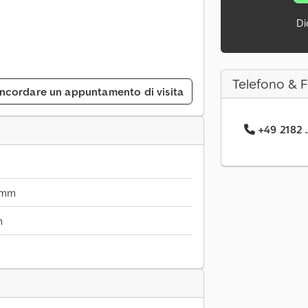
Di
Telefono & 
ncordare un appuntamento di visita
+49 2182 .
 mm
m