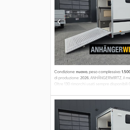
Condizione:
nuovo
, peso complessivo:
1.50
di produzione:
2026
, ANHÄNGERWIRTZ, il mer
Oltre 130 rimorchi usati sempre disponibili
Sport Camp TFS ST 360.01 360x180x190 cm, r
chiusa 360x180x190 cm, 1500 kg frenato, te
isolata da 25 mm, colore bianco liscio con p
ventilatore da tetto, 4 finestre con venezia
destra/sinistra da 190 cm, piedini anteriori/p
Visite solo su appuntamento negli orari ind
Contenuti e immagini soggetti a copyright 