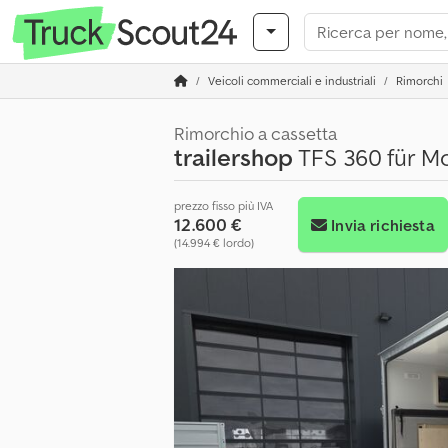
Veicoli commerciali e industriali
Rimorchi
Rimorchio a cassetta
trailershop
TFS 360 für M
prezzo fisso più IVA
12.600 €
Invia richiesta
(14.994 € lordo)