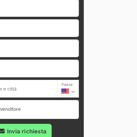
Paese
 e città
ivenditore
Invia richiesta