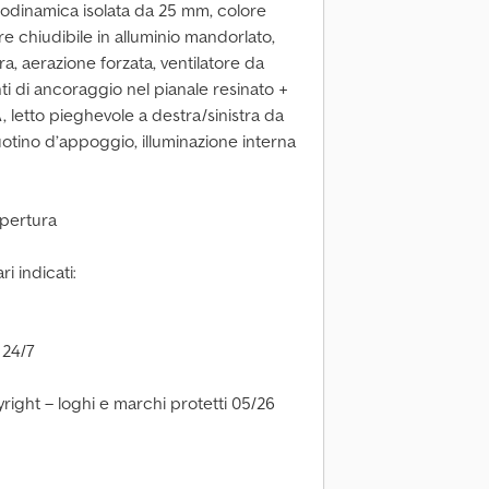
rodinamica isolata da 25 mm, colore
re chiudibile in alluminio mandorlato,
a, aerazione forzata, ventilatore da
nti di ancoraggio nel pianale resinato +
, letto pieghevole a destra/sinistra da
ruotino d’appoggio, illuminazione interna
apertura
i indicati:
 24/7
right – loghi e marchi protetti 05/26