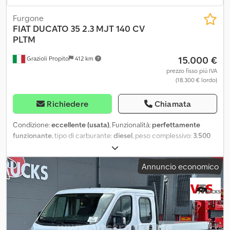
Furgone
FIAT
DUCATO 35 2.3 MJT 140 CV
PLTM
15.000 €
Grazioli Propito
412 km
prezzo fisso più IVA
(18.300 € lordo)
Richiedere
Chiamata
Condizione:
eccellente (usata)
, Funzionalità:
perfettamente
funzionante
, tipo di carburante:
diesel
, peso complessivo:
3.500
kg
, configurazione degli assi:
2 assi
, carburante:
diesel
, efficienza
energetica:
B
, tipo di ingranaggio:
meccanico
, lunghezza totale:
Annuncio economico
5.998 mm
, larghezza totale:
2.050 mm
, Anno di produzione:
2023
,
FIAT DUCATO 2.3 MJT 140 CV FURGONE DI SERIE PLTM- ANNO
2023- EURO 6D- CC 140- KW 103- PORTATA 1365 KG- ABS-
LUNGHEZZA INTERNA 3500 mm- ALTEZZA 1900 mm- ARIA
CONDIZIONATA- VETRI ELETTRICI- SPECCHI ELETTRICI- RADIO-
PER INFO FRANCESCO 3356514297 Csdpfx Alozry Trj Noha