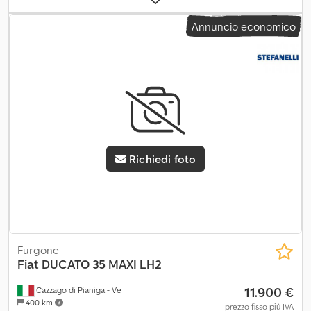
06/2027
, colore:
bianco
, tipo di ingranaggio:
meccanico
, classe di
Annuncio economico
emissione:
Euro 6
, numero di posti:
7
, lunghezza totale:
6.678 mm
,
larghezza totale:
2.100 mm
, altezza totale:
2.376 mm
, lunghezza
spazio di carico:
3.343 mm
, larghezza vano di carico:
2.028 mm
,
altezza vano di carico:
39 mm
, Equipaggiamento:
ABS, aria
condizionata, chiusura centralizzata, filtro antiparticolato,
programma elettronico di stabilità (ESP)
, * Radio *
Climatizzatore * Cambio manuale a 6 marce * Cabina doppia
Chodpfx Alezrrilo Nja * 7 posti * Capacità di traino: 3.000 kg *
Peso a vuoto: 2.290 kg ----Numero di riferimento interno del
Richiedi foto
veicolo: 12305 Salvo errori e omissioni, vendita soggetta a
disponibilità.
Furgone
Fiat
DUCATO 35 MAXI LH2
11.900 €
Cazzago di Pianiga - Ve
400 km
prezzo fisso più IVA