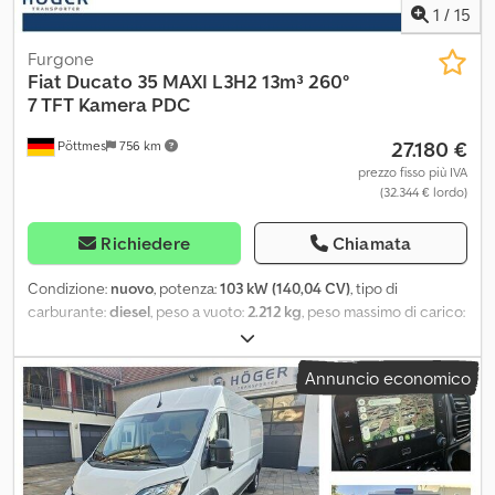
1
/
15
Furgone
Fiat
Ducato 35 MAXI L3H2 13m³ 260°
7 TFT Kamera PDC
27.180 €
Pöttmes
756 km
prezzo fisso più IVA
(32.344 € lordo)
Richiedere
Chiamata
Condizione:
nuovo
, potenza:
103 kW (140,04 CV)
, tipo di
carburante:
diesel
, peso a vuoto:
2.212 kg
, peso massimo di carico:
1.288 kg
, peso complessivo:
3.500 kg
, dimensione degli
pneumatici:
215/75R16C
, configurazione degli assi:
4x2
, passo:
Annuncio economico
4.035 mm
, Emissioni di CO₂:
166 g/km
, consumo di carburante
(urbano):
7,7 l/100km
, consumo di carburante (extraurbano):
5,9
l/100km
, consumo di carburante (combinato):
6,6 l/100km
, colore:
bianco
, tipo di ingranaggio:
meccanico
, sospensione:
acciaio
,
numero di posti:
3
, lunghezza totale:
5.998 mm
, volume dello