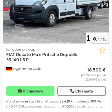
1
/
15
Furgone pick-up
FIAT
Ducato Maxi Pritsche Doppelk.
35 140 L5 P
18.500 €
Legden
1.148 km
prezzo fisso più IVA
(22.015 € lordo)
Richiedere
Chiamata
Condizione:
usata
, chilometraggio:
89.420 km
, potenza:
103 kW
(140,04 CV)
, prima immatricolazione:
04/2021
, tipo di carburante:
diesel
, peso complessivo:
3.500 kg
, prossima ispezione (TÜV):