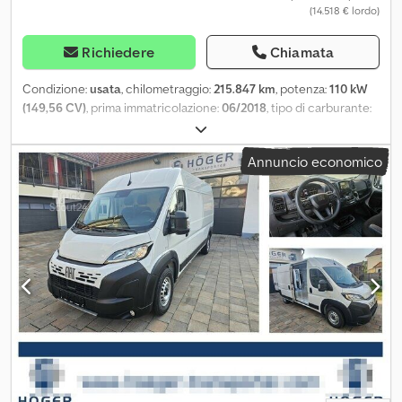
(14.518 € lordo)
Richiedere
Chiamata
Condizione:
usata
, chilometraggio:
215.847 km
, potenza:
110 kW
(149,56 CV)
, prima immatricolazione:
06/2018
, tipo di carburante:
diesel
, peso complessivo:
3.500 kg
, colore:
bianco
, tipo di
ingranaggio:
meccanico
, Peso totale ammissibile: 3500kg Chjdpfx
Annuncio economico
Ajzrp Niel Nja