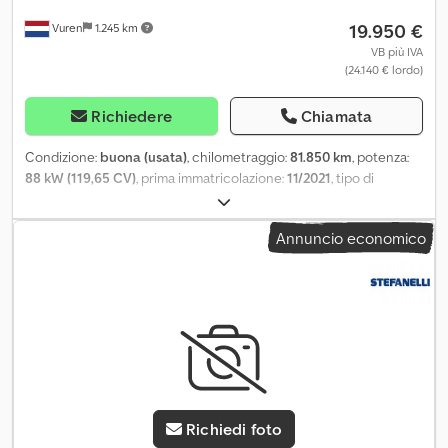
19.950 €
Vuren
1.245 km
VB più IVA
(24.140 € lordo)
Richiedere
Chiamata
Condizione:
buona (usata)
, chilometraggio:
81.850 km
, potenza:
88 kW (119,65 CV)
, prima immatricolazione:
11/2021
, tipo di
carburante:
diesel
, dimensione degli pneumatici:
225/70R15
,
configurazione degli assi:
4x2
, passo:
3.800 mm
, carburante:
Annuncio economico
diesel
, colore:
bianco
, cabina di guida:
cabina corta
, tipo di
ingranaggio:
meccanico
, numero di marce:
6
, classe di emissione:
Euro 6
, sospensione:
altro
, numero di posti:
3
, lunghezza totale:
6.070 mm
, larghezza totale:
2.050 mm
, altezza totale:
2.380 mm
,
lunghezza spazio di carico:
3.600 mm
, larghezza vano di carico:
2.020 mm
, altezza vano di carico:
390 mm
, Anno di produzione:
2021
, Equipaggiamento:
ABS, Apple CarPlay, Bluetooth, aria
condizionata, chiusura centralizzata, controllo della trazione,
regolazione elettrica dei finestrini, specchietto retrovisore
Richiedi foto
elettrico
, = Ulteriori opzioni e accessori = - Fari alogeni - Nessuno