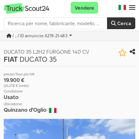
Vendere
Cerca
/ ... / ID annuncio: A219-21-483
DUCATO 35 L2H2 FURGONE 140 CV
FIAT
DUCATO 35
prezzo fisso più IVA
19.900 €
(24.278 € lordo)
Condizione
Usato
Ubicazione
Quinzano d'Oglio