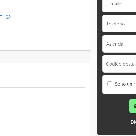
E-mail*
MT 162
Telefono
Azienda
Codice postale
Sono un r
Di