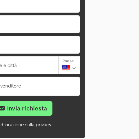
Paese
 e città
ivenditore
Invia richiesta
chiarazione sulla privacy