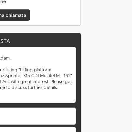
ine
una chiamata
ESTA