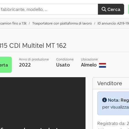
Cerca
camion fino a 7,5t
Trasportatore con piattaforma di lavoro
ID annuncio: A219-1
315 CDI Multitel MT 162
Anno di produzione
Condizione
Ubicazione
2022
Usato
Almelo
erta
Venditore
Nota:
Reg
per visualizza
Registrato da: 