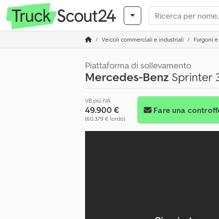
Veicoli commerciali e industriali
Furgoni e 
Piattaforma di sollevamento
Mercedes-Benz
Sprinter 
VB più IVA
49.900 €
Fare una controff
(60.379 € lordo)