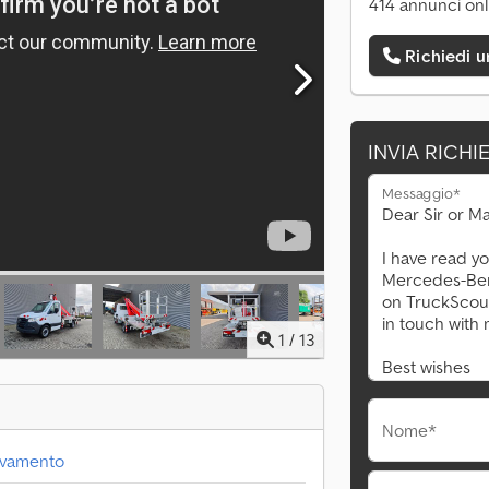
414 annunci onl
Richiedi 
INVIA RICHI
Messaggio*
1
/
13
Nome*
levamento