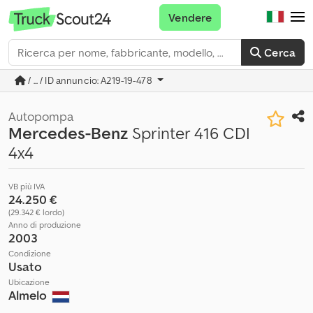
Vendere
Cerca
/ ... / ID annuncio: A219-19-478
Autopompa
Mercedes-Benz
Sprinter 416 CDI
4x4
VB più IVA
24.250 €
(29.342 € lordo)
Anno di produzione
2003
Condizione
Usato
Ubicazione
Almelo