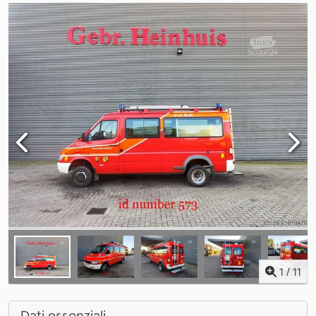
1
/
11
Dati essenziali