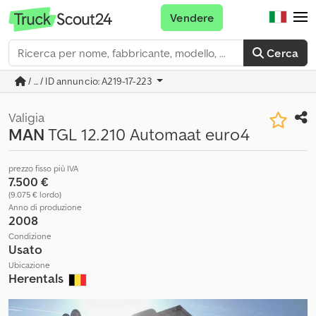
Vendere
Cerca
/ ... / ID annuncio: A219-17-223
Valigia
MAN
TGL 12.210 Automaat euro4
prezzo fisso più IVA
7.500 €
(9.075 € lordo)
Anno di produzione
2008
Condizione
Usato
Ubicazione
Herentals