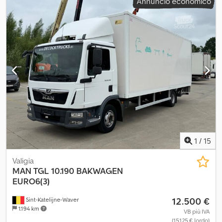
Annuncio economico
1
/
15
Valigia
MAN
TGL 10.190 BAKWAGEN
EURO6(3)
12.500 €
Sint-Katelijne-Waver
1.194 km
VB più IVA
(15.125 € lordo)