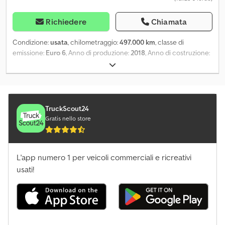
Richiedere
Chiamata
Condizione:
usata
, chilometraggio:
497.000 km
, classe di
emissione:
Euro 6
, Anno di produzione:
2018
, Anno di costruzione:
2018 Chedpfszibnrjx Adwoa
TruckScout24
Gratis nello store
L'app numero 1 per veicoli commerciali e ricreativi
usati!