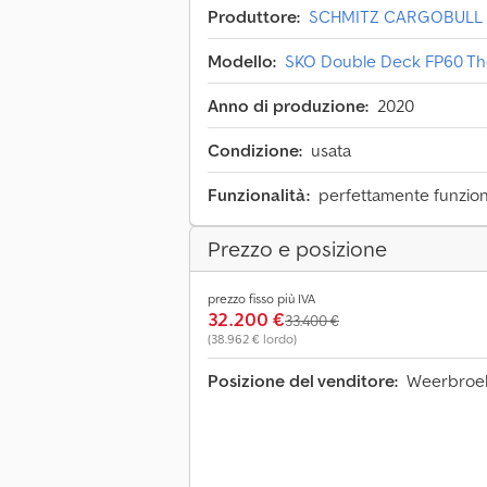
Produttore:
SCHMITZ CARGOBULL
Modello:
SKO Double Deck FP60 Th
Anno di produzione:
2020
Condizione:
usata
Funzionalità:
perfettamente funzio
Prezzo e posizione
prezzo fisso più IVA
32.200 €
33.400 €
(38.962 € lordo)
Posizione del venditore:
Weerbroek