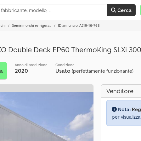
Cerca
rchi
Semirimorchi refrigerati
ID annuncio: A219-16-768
O Double Deck FP60 ThermoKing SLXi 30
Anno di produzione
Condizione
2020
Usato
ta
(perfettamente funzionante)
Venditore
Nota:
Reg
per visualizza