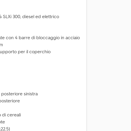
LXi 300, diesel ed elettrico
late con 4 barre di bloccaggio in acciaio
mm
 supporto per il coperchio
a posteriore sinistra
 posteriore
 di cereali
ote
x22.5)