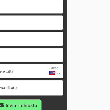
Paese
 e città
ivenditore
Invia richiesta