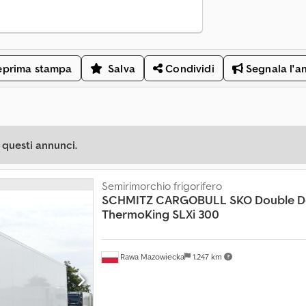
eprima stampa
Salva
Condividi
Segnala l'a
 questi annunci.
Semirimorchio frigorifero
SCHMITZ CARGOBULL
SKO Double D
ThermoKing SLXi 300
Rawa Mazowiecka
1.247 km