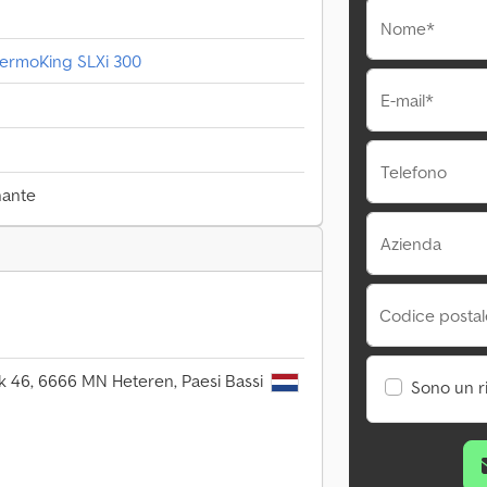
Nome*
ermoKing SLXi 300
E-mail*
Telefono
nante
Azienda
Codice postale
 46, 6666 MN Heteren, Paesi Bassi
Sono un r