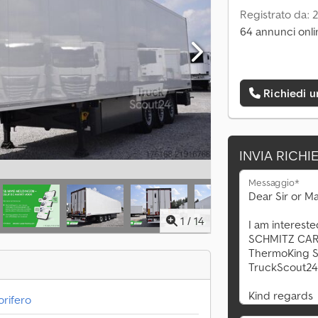
Registrato da: 
64 annunci onli
Richiedi 
INVIA RICHI
Messaggio*
1
/
14
orifero