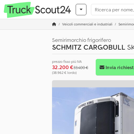
Veicoli commerciali e industriali
Semirimo
Semirimorchio frigorifero
SCHMITZ CARGOBULL
SK
prezzo fisso più IVA
32.200 €
Invia richies
33.400 €
(38.962 € lordo)