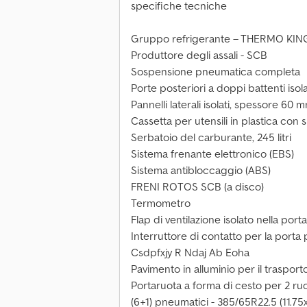
specifiche tecniche
Gruppo refrigerante – THERMO KING S
Produttore degli assali - SCB
Sospensione pneumatica completa
Porte posteriori a doppi battenti iso
Pannelli laterali isolati, spessore 60 
Cassetta per utensili in plastica con
Serbatoio del carburante, 245 litri
Sistema frenante elettronico (EBS)
Sistema antibloccaggio (ABS)
FRENI ROTOS SCB (a disco)
Termometro
Flap di ventilazione isolato nella port
Interruttore di contatto per la porta
Csdpfxjy R Ndaj Ab Eoha
Pavimento in alluminio per il trasporto
Portaruota a forma di cesto per 2 ru
(6+1) pneumatici - 385/65R22.5 (11.75