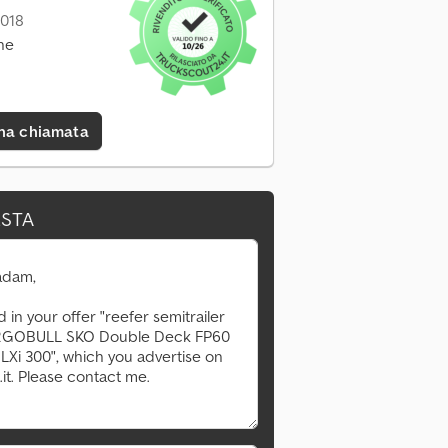
2018
ne
una chiamata
ESTA