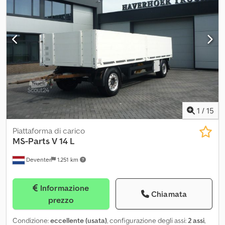
1
/
15
Piattaforma di carico
MS-Parts
V 14 L
Deventer
1.251 km
Informazione
Chiamata
prezzo
Condizione:
eccellente (usata)
, configurazione degli assi:
2 assi
,