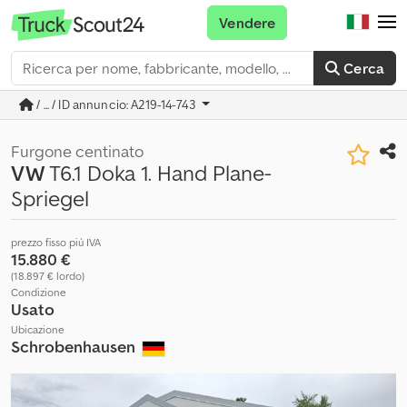
Vendere
Cerca
/ ... / ID annuncio: A219-14-743
Furgone centinato
VW
T6.1 Doka 1. Hand Plane-
Spriegel
prezzo fisso più IVA
15.880 €
(18.897 € lordo)
Condizione
Usato
Ubicazione
Schrobenhausen