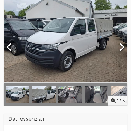
1
/
5
Dati essenziali