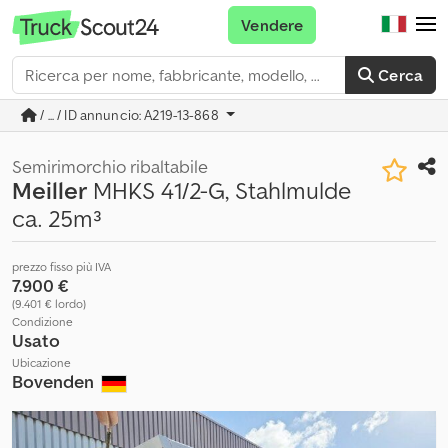
Vendere
Cerca
/ ... / ID annuncio: A219-13-868
Semirimorchio ribaltabile
Meiller
MHKS 41/2-G, Stahlmulde
ca. 25m³
prezzo fisso più IVA
7.900 €
(9.401 € lordo)
Condizione
Usato
Ubicazione
Bovenden