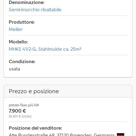
Denominazione:
Semirimorchio ribaltabile
Produttore:
Meiller
Modello:
MHKS 41/2-G, Stahlmulde ca. 25m³
Condizione:
usata
Prezzo e posizione
prezzo fisso più IVA
7.900 €
(9.401 € lordo)
Posizione del venditore:
Alte Bundesstraße 48, 37120 Bovenden, Germania