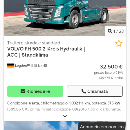
1
/
23
Trattore stradale standard
VOLVO
FH 500 2-Kreis Hydraulik |
ACC | Standklima
32.500 €
Legden
1.148 km
prezzo fisso più IVA
(38.675 € lordo)
Richiedere
Chiamata
Condizione:
usata
, chilometraggio:
1.032.111 km
, potenza:
375 kW
(509,86 CV)
, prima immatricolazione:
09/2016
, tipo di carburante:
diesel
, peso complessivo:
18.000 kg
, configurazione degli assi:
2
assi
, prossima ispezione (TÜV):
09/2026
, colore:
verde
, tipo di
Annuncio economico
ingranaggio:
automatico
, classe di emissione:
Euro 6
,