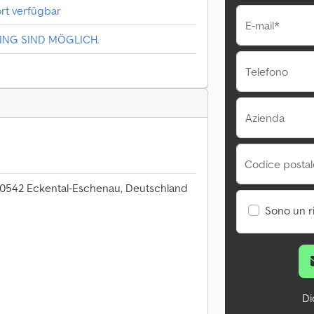
rt verfügbar
E-mail*
ING SIND MÖGLICH.
Telefono
Azienda
Codice postale
5 90542 Eckental-Eschenau, Deutschland
Sono un r
Di