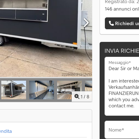
Registrato da: 
146 annunci onl
Richiedi 
INVIA RICHI
Messaggio*
1
/
8
Nome*
endita