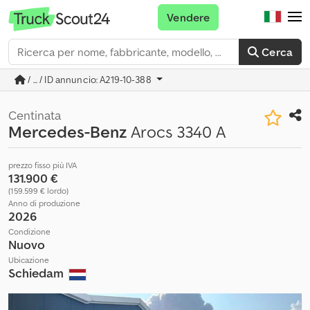
Vendere
Cerca
/ ... / ID annuncio: A219-10-388
Centinata
Mercedes-Benz
Arocs 3340 A
prezzo fisso più IVA
131.900 €
(159.599 € lordo)
Anno di produzione
2026
Condizione
Nuovo
Ubicazione
Schiedam