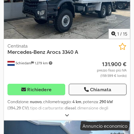
1
/
15
Centinata
Mercedes-Benz
Arocs 3340 A
131.900 €
Schiedam
1.279 km
prezzo fisso più IVA
(159.599 € lordo)
Richiedere
Chiamata
Condizione:
nuovo
, chilometraggio:
4 km
, potenza:
290 kW
(394,29 CV)
, tipo di carburante:
diesel
, dimensione degli
pneumatici:
14.00 R 20
, configurazione degli assi:
6x6
, passo:
5.100
mm
, carburante:
diesel
, capacità del serbatoio del carburante:
Annuncio economico
390 l
, colore:
bianco
, tipo di ingranaggio:
automatico
, numero di
marce:
16
, classe di emissione:
Euro 3
, sospensione:
acciaio
,