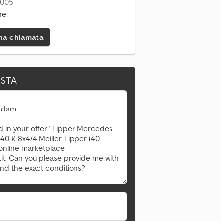
2005
ne
una chiamata
ESTA