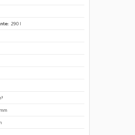
nte:
290 l
m³
 mm
m