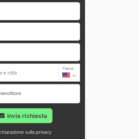
Paese
 e città
ivenditore
Invia richiesta
chiarazione sulla privacy