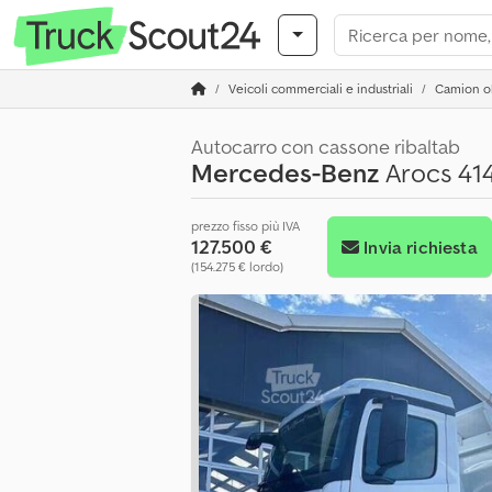
Veicoli commerciali e industriali
Camion ol
Autocarro con cassone ribaltab
Mercedes-Benz
Arocs 4140
prezzo fisso più IVA
127.500 €
Invia richiesta
(154.275 € lordo)