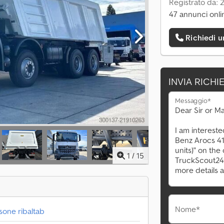
Registrato da: 
47 annunci onli
Richiedi 
INVIA RICHI
Messaggio*
1
/
15
Nome*
sone ribaltab