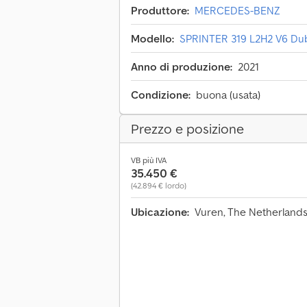
Produttore:
MERCEDES-BENZ
Modello:
SPRINTER 319 L2H2 V6 Du
Anno di produzione:
2021
Condizione:
buona (usata)
Prezzo e posizione
VB più IVA
35.450 €
(42.894 € lordo)
Ubicazione:
Vuren, The Netherland