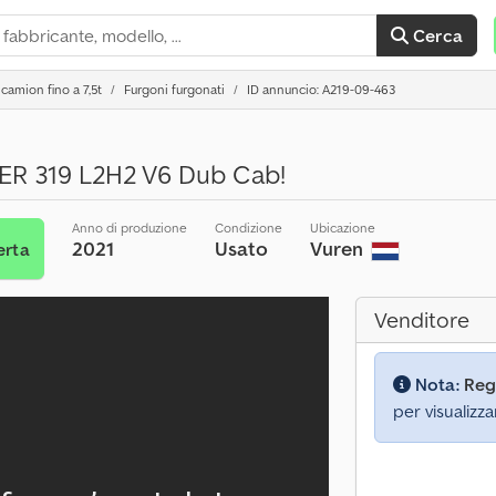
Cerca
camion fino a 7,5t
Furgoni furgonati
ID annuncio: A219-09-463
R 319 L2H2 V6 Dub Cab!
Anno di produzione
Condizione
Ubicazione
2021
Usato
Vuren
erta
Venditore
Nota:
Reg
per visualizza