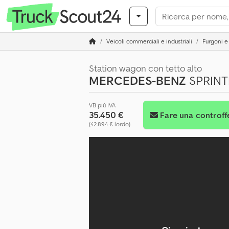
Veicoli commerciali e industriali
Furgoni e 
Station wagon con tetto alto
MERCEDES-BENZ
SPRINTE
VB più IVA
35.450 €
Fare una controff
(42.894 € lordo)