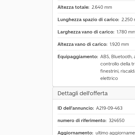
Altezza totale:
2.640 mm
Lunghezza spazio di carico:
2.250
Larghezza vano di carico:
1.780 m
Altezza vano di carico:
1.920 mm
Equipaggiamento:
ABS, Bluetooth, a
controllo della t
finestrini, risca
elettrico
Dettagli dell'offerta
ID dell'annuncio:
A219-09-463
numero di riferimento:
324650
Aggiornamento:
ultimo aggiornamen