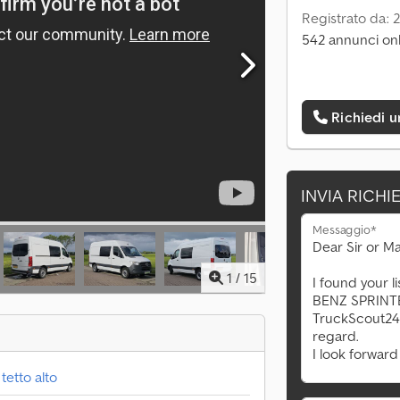
Registrato da: 
542 annunci onl
Richiedi 
INVIA RICHI
Messaggio*
1
/
15
tetto alto