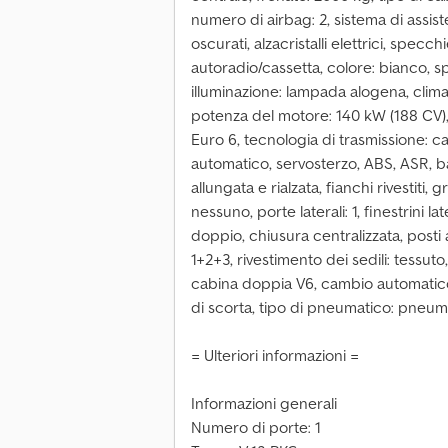
numero di airbag: 2, sistema di assis
oscurati, alzacristalli elettrici, specchi
autoradio/cassetta, colore: bianco, spe
illuminazione: lampada alogena, climati
potenza del motore: 140 kW (188 CV), 
Euro 6, tecnologia di trasmissione: ca
automatico, servosterzo, ABS, ASR, ba
allungata e rialzata, fianchi rivestiti,
nessuno, porte laterali: 1, finestrini la
doppio, chiusura centralizzata, posti a
1+2+3, rivestimento dei sedili: tessut
cabina doppia V6, cambio automatico,
di scorta, tipo di pneumatico: pneumat
= Ulteriori informazioni =
Informazioni generali
Numero di porte: 1