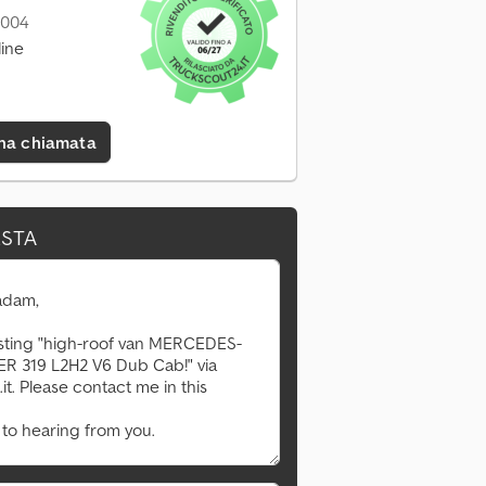
2004
ine
una chiamata
ESTA