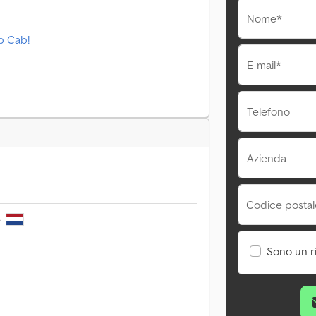
Nome*
b Cab!
E-mail*
Telefono
Azienda
Codice postale
s
Sono un r