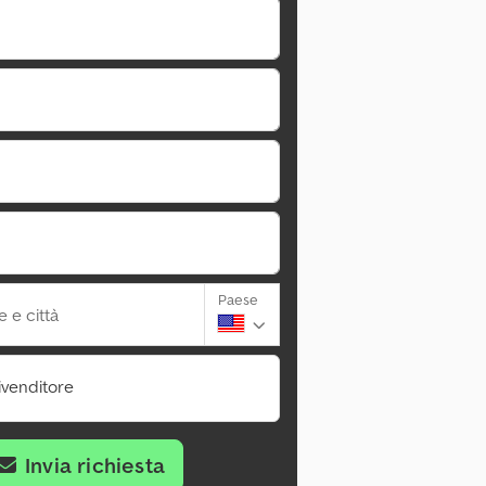
Paese
 e città
ivenditore
Invia richiesta