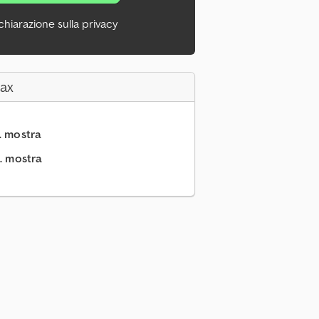
chiarazione sulla privacy
Fax
.. mostra
.. mostra