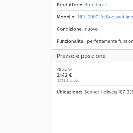
Produttore:
Brenderup
Modello:
NEU 2000 Kg Bootsanhänge
Condizione:
nuovo
Funzionalità:
perfettamente funzio
Prezzo e posizione
VB più IVA
3.142 €
(3.739 € lordo)
Ubicazione:
Senner Hellweg 187, 33