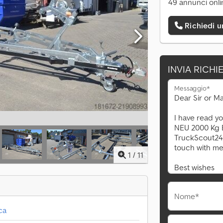
49 annunci onli
Richiedi 
INVIA RICHI
Messaggio*
1
/
11
Nome*
ca