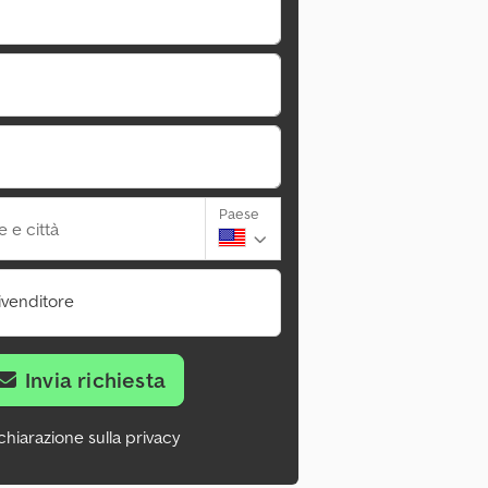
Paese
 e città
ivenditore
Invia richiesta
chiarazione sulla privacy