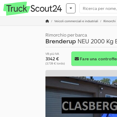
Veicoli commerciali e industriali
Rimorchi
Rimorchio per barca
Brenderup
NEU 2000 Kg B
VB più IVA
3.142 €
Fare una controffe
(3.739 € lordo)