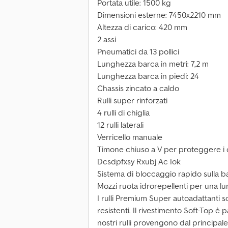
Portata utile: 1500 kg
Dimensioni esterne: 7450x2210 mm
Altezza di carico: 420 mm
2 assi
Pneumatici da 13 pollici
Lunghezza barca in metri: 7,2 m
Lunghezza barca in piedi: 24
Chassis zincato a caldo
Rulli super rinforzati
4 rulli di chiglia
12 rulli laterali
Verricello manuale
Timone chiuso a V per proteggere i 
Dcsdpfxsy Rxubj Ac Iok
Sistema di bloccaggio rapido sulla bar
Mozzi ruota idrorepellenti per una l
I rulli Premium Super autoadattanti s
resistenti. Il rivestimento Soft-Top è 
nostri rulli provengono dal principal