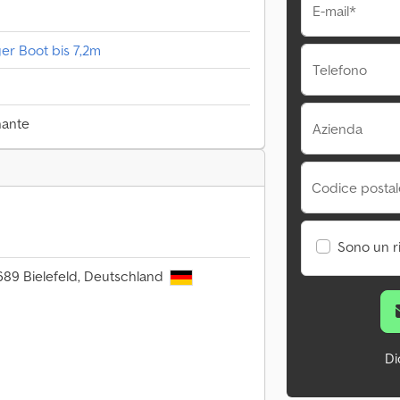
E-mail*
r Boot bis 7,2m
Telefono
nante
Azienda
Codice postale
Sono un r
689 Bielefeld, Deutschland
Di