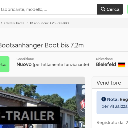
Cerca
Carrelli barca
ID annuncio: A219-08-993
ootsanhänger Boot bis 7,2m
Condizione
Ubicazione
Nuovo
Bielefeld
rta
(perfettamente funzionante)
Venditore
Nota:
Reg
per visualizza
Registrato da: 