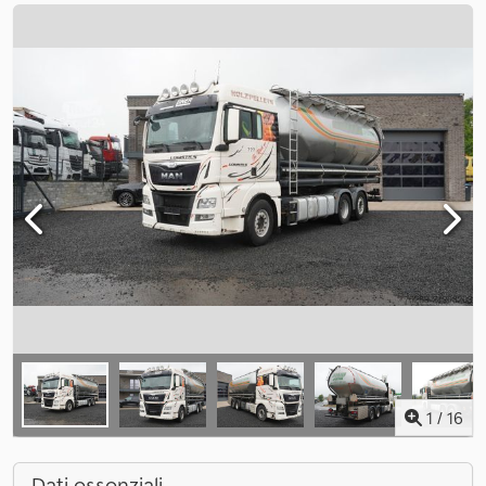
1
/
16
Dati essenziali