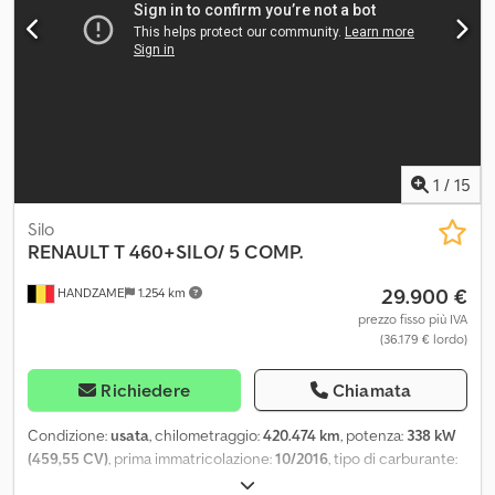
1
/
15
Silo
RENAULT
T 460+SILO/ 5 COMP.
29.900 €
HANDZAME
1.254 km
prezzo fisso più IVA
(36.179 € lordo)
Richiedere
Chiamata
Condizione:
usata
, chilometraggio:
420.474 km
, potenza:
338 kW
(459,55 CV)
, prima immatricolazione:
10/2016
, tipo di carburante:
diesel
, dimensione degli pneumatici:
315/80R22,5
, configurazione