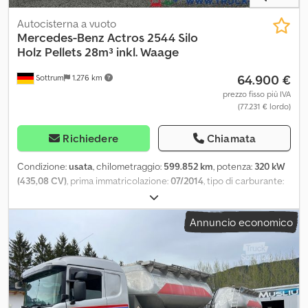
Autocisterna a vuoto
Mercedes-Benz
Actros 2544 Silo
Holz Pellets 28m³ inkl. Waage
64.900 €
Sottrum
1.276 km
prezzo fisso più IVA
(77.231 € lordo)
Richiedere
Chiamata
Condizione:
usata
, chilometraggio:
599.852 km
, potenza:
320 kW
(435,08 CV)
, prima immatricolazione:
07/2014
, tipo di carburante:
diesel
, peso a vuoto:
11.880 kg
, peso massimo di carico:
14.120 kg
,
peso complessivo:
26.000 kg
, configurazione degli assi:
6x2
, passo:
Annuncio economico
4.900 mm
, freni:
ritardatore
, cabina di guida:
cabina letto
, tipo di
ingranaggio:
altro
, classe di emissione:
Euro 5
, sospensione:
aria
,
numero di posti:
2
, volume dello spazio di carico:
28 m³
,
Equipaggiamento:
ABS, aria condizionata, cabina, chiusura
centralizzata, computer di bordo, controllo della trazione,
controllo della velocità di crociera, fari fendinebbia, gancio