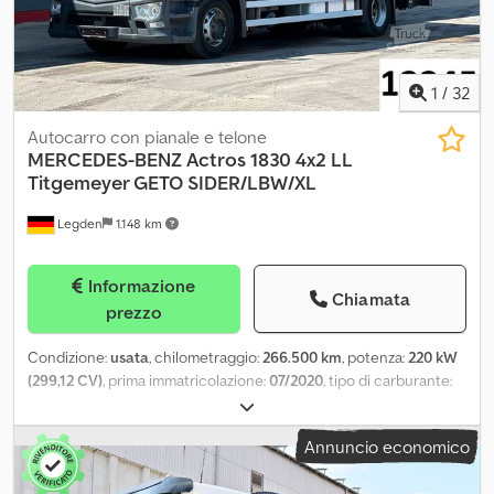
1
/
32
Autocarro con pianale e telone
MERCEDES-BENZ
Actros 1830 4x2 LL
Titgemeyer GETO SIDER/LBW/XL
Legden
1.148 km
Informazione
Chiamata
prezzo
Condizione:
usata
, chilometraggio:
266.500 km
, potenza:
220 kW
(299,12 CV)
, prima immatricolazione:
07/2020
, tipo di carburante:
diesel
, peso complessivo:
18.000 kg
, configurazione degli assi:
2
assi
, prossima ispezione (TÜV):
08/2026
, colore:
argento
, tipo di
Annuncio economico
ingranaggio:
automatico
, classe di emissione:
Euro 6
, lunghezza
totale:
9.350 mm
, larghezza totale:
2.550 mm
, altezza totale:
4.000