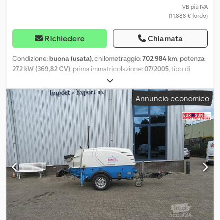
anticipata ed errori. - .
VB più IVA
(11.888 € lordo)
Richiedere
Chiamata
Condizione:
buona (usata)
, chilometraggio:
702.984 km
, potenza:
272 kW (369,82 CV)
, prima immatricolazione:
07/2005
, tipo di
carburante:
diesel
, configurazione degli assi:
6x2
, carburante:
diesel
, colore:
bianco
, cabina di guida:
cabina corta
, tipo di
Annuncio economico
ingranaggio:
meccanico
, classe di emissione:
Euro 3
, sospensione:
acciaio-aria
, Anno di produzione:
2005
, Equipaggiamento:
controllo della velocità di crociera, fari fendinebbia,
regolazione elettrica dei finestrini, specchietto retrovisore
elettrico
, = Altre opzioni e accessori = - Serbatoio carburante in
alluminio - Sospensione a balestra - EPS - Radio/lettore CD - Porta
laterale = Ulteriori informazioni = Configurazione degli assi Asse
anteriore: sterzante; sospensione: balestra Asse posteriore 1:
sospensione: pneumatica Asse posteriore 2: asse sollevabile;
sterzante; sospensione: pneumatica Pesi Peso a vuoto: 11.760 kg
Portata: 14.240 kg Massa complessiva: 26.000 kg Condizioni
Condizioni tecniche: buone Condizioni estetiche: buone