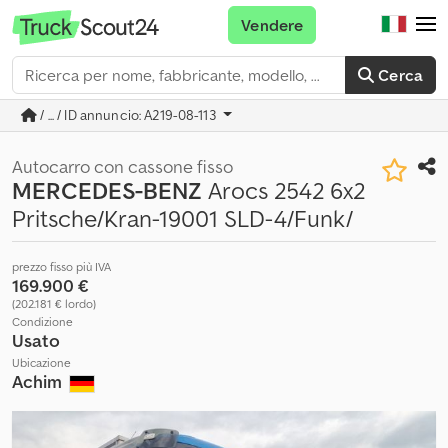
Vendere
Cerca
/ ... / ID annuncio: A219-08-113
Autocarro con cassone fisso
MERCEDES-BENZ
Arocs 2542 6x2
Pritsche/Kran-19001 SLD-4/Funk/
prezzo fisso più IVA
169.900 €
(202.181 € lordo)
Condizione
Usato
Ubicazione
Achim