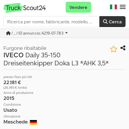
Vendere
Cerca
/ ... / ID annuncio: A219-07-783
Furgone ribaltabile
IVECO
Daily 35-150
Dreiseitenkipper Doka L3 *AHK 3,5*
prezzo fisso più IVA
22.181 €
(26.395 € lordo)
Anno di produzione
2015
Condizione
Usato
Ubicazione
Meschede