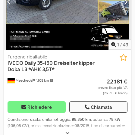
1
/
49
Furgone ribaltabile
IVECO
Daily 35-150 Dreiseitenkipper
Doka L3 *AHK 3,5T*
22.181 €
Meschede
1.105 km
prezzo fisso più IVA
(26.395 € lordo)
Richiedere
Chiamata
Condizione:
usata
, chilometraggio:
98.350 km
, potenza:
78 kW
(106,05 CV)
, prima immatricolazione:
06/2015
, tipo di carburante:
diesel
, peso complessivo:
3.500 kg
, prossima ispezione (TÜV):