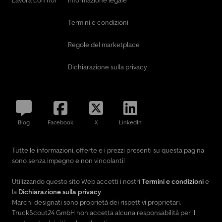
telefonico. Le informazioni presenti online sono descrizioni non
vincolanti. La descrizione del veicolo serve esclusivamente per
Termini e condizioni
l'identificazione generale e non costituisce una garanzia ai sensi
del diritto di vendita. Non si garantisce la correttezza e la
Regole del marketplace
completezza delle informazioni. Nonostante l’impegno e la cura,
sono possibili errori negli annunci. Le dotazioni opzionali sono da
Dichiarazione sulla privacy
verificare separatamente. Salvo errori, omissioni, modifiche e
vendita intermedia.
Blog
Facebook
X
LinkedIn
Tutte le informazioni, offerte e i prezzi presenti su questa pagina
sono senza impegno e non vincolanti!
Utilizzando questo sito Web accetti i nostri
Termini e condizioni
e
la
Dichiarazione sulla privacy
.
Marchi designati sono proprietà dei rispettivi proprietari.
TruckScout24 GmbH non accetta alcuna responsabilità per il