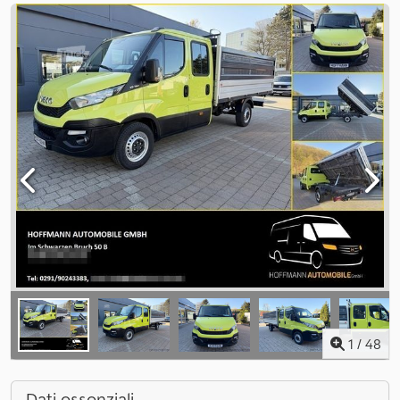
1
/
48
Dati essenziali