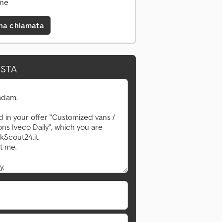
ine
una chiamata
ESTA