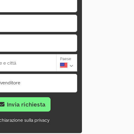
Paese
 e città
ivenditore
Invia richiesta
chiarazione sulla privacy