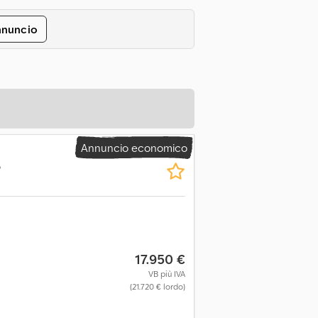
nnuncio
Annuncio economico
6
17.950 €
VB più IVA
(21.720 € lordo)