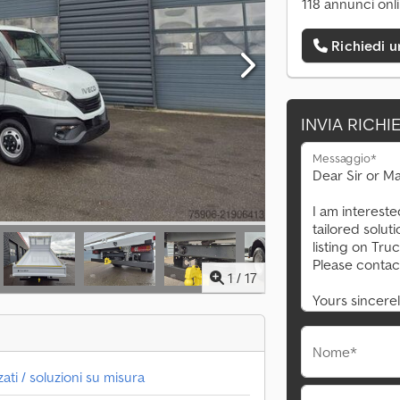
118 annunci onl
Richiedi 
INVIA RICHI
Messaggio*
1
/
17
Nome*
ati / soluzioni su misura