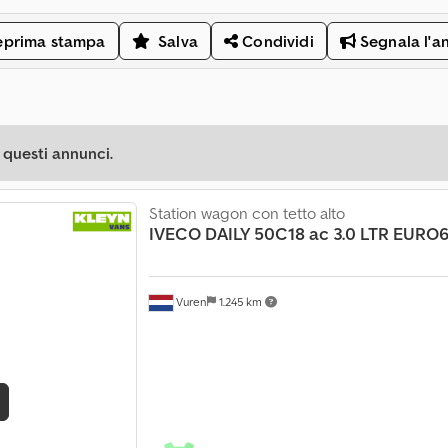
eprima stampa
Salva
Condividi
Segnala l'a
 questi annunci.
Station wagon con tetto alto
IVECO
DAILY 50C18 ac 3.0 LTR EURO
Vuren
1.245 km