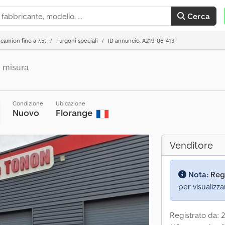
Cerca
camion fino a 7,5t
Furgoni speciali
ID annuncio: A219-06-413
u misura
Condizione
Ubicazione
Nuovo
Florange
Venditore
Nota:
Reg
per visualizza
Registrato da: 