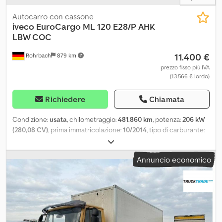
Autocarro con cassone
iveco
EuroCargo ML 120 E28/P AHK
LBW COC
11.400 €
Rohrbach
879 km
prezzo fisso più IVA
(13.566 € lordo)
Richiedere
Chiamata
Condizione:
usata
, chilometraggio:
481.860 km
, potenza:
206 kW
(280,08 CV)
, prima immatricolazione:
10/2014
, tipo di carburante:
diesel
, peso a vuoto:
6.930 kg
, peso massimo di carico:
5.060 kg
,
peso complessivo:
11.990 kg
, passo:
4.815 mm
, carburante:
diesel
,
Annuncio economico
colore:
giallo
, cabina di guida:
altro
, tipo di ingranaggio:
automatico
, classe di emissione:
Euro 6
, sospensione:
altro
,
numero di posti:
3
, lunghezza totale:
8.900 mm
, Anno di
produzione:
2014
, altezza di costruzione:
3.350 mm
,
Equipaggiamento:
gancio traino rimorchio, sponda idraulica
,
Acquisto o permuta di: - furgoni - carrelli elevatori - veicoli