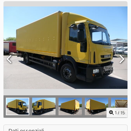
1
/
15
Dati essenziali