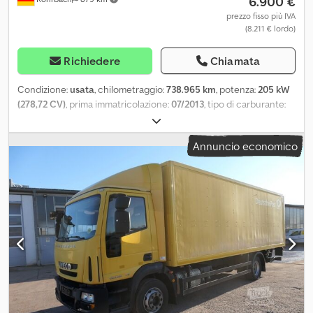
6.900 €
prezzo fisso più IVA
(8.211 € lordo)
Richiedere
Chiamata
Condizione:
usata
, chilometraggio:
738.965 km
, potenza:
205 kW
(278,72 CV)
, prima immatricolazione:
07/2013
, tipo di carburante:
diesel
, peso a vuoto:
6.880 kg
, peso massimo di carico:
5.110 kg
,
peso complessivo:
11.990 kg
, passo:
4.815 mm
, carburante:
diesel
,
Annuncio economico
colore:
giallo
, cabina di guida:
altro
, tipo di ingranaggio:
meccanico
, classe di emissione:
Euro 5
, sospensione:
altro
,
lunghezza totale:
8.950 mm
, lunghezza spazio di carico:
6.900
mm
, larghezza vano di carico:
2.450 mm
, Anno di produzione:
2013
, altezza di costruzione:
3.400 mm
, Equipaggiamento:
ABS,
gancio traino rimorchio, sponda idraulica
, Acquisto o permuta
di: - furgoni - carrelli elevatori - veicoli commerciali - veicoli
speciali - flotte Vastissima scelta di Iveco Daily, Volkswagen Caddy
e Volkswagen T5 di Deutsche Post. Varie: - Varie opzioni di
caricamento - servizio di registrazione - Consegna possibile in
Germania dietro pagamento di un supplemento La visita è
possibile anche senza registrazione: Lun. & Ven.: dalle 08:00 alle