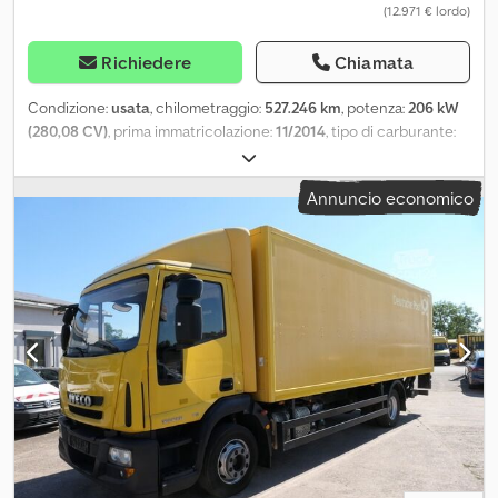
(12.971 € lordo)
Richiedere
Chiamata
Condizione:
usata
, chilometraggio:
527.246 km
, potenza:
206 kW
(280,08 CV)
, prima immatricolazione:
11/2014
, tipo di carburante:
diesel
, peso a vuoto:
6.790 kg
, peso massimo di carico:
5.200 kg
,
peso complessivo:
11.990 kg
, passo:
4.815 mm
, carburante:
diesel
,
Annuncio economico
colore:
giallo
, cabina di guida:
altro
, tipo di ingranaggio:
automatico
, classe di emissione:
Euro 6
, sospensione:
altro
,
numero di posti:
3
, lunghezza totale:
8.900 mm
, lunghezza spazio
di carico:
7.050 mm
, larghezza vano di carico:
2.400 mm
, altezza
vano di carico:
2.100 mm
, Anno di produzione:
2014
, altezza di
costruzione:
3.350 mm
, Equipaggiamento:
ABS, gancio traino
rimorchio, programma elettronico di stabilità (ESP), sponda
idraulica
, State cercando un camion affidabile, in grado di gestire
in modo efficiente le vostre attività di trasporto quotidiane, senza
inutili compromessi? Allora questo Iveco EuroCargo ML 120 è il
veicolo ideale per la vostra azienda. Grazie al suo potente motore
diesel da 6.728 cm³ e 206 kW di potenza, questo EuroCargo offre
la forza e la coppia necessarie per movimentare anche carichi