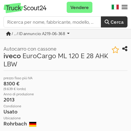
Vendere
Cerca
/ ... / ID annuncio: A219-06-368
Autocarro con cassone
iveco
EuroCargo ML 120 E 28 AHK
LBW
prezzo fisso più IVA
8.100 €
(9.639 € lordo)
Anno di produzione
2013
Condizione
Usato
Ubicazione
Rohrbach